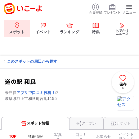
会員登録
プレゼント
メニュー
おでかけ
スポット
イベント
ランキング
特集
ニュース
このスポットの周辺から探す
道の駅 和良
保存
6
未評価
アプリで口コミ投稿！
岐阜県郡上市和良町宮地1155
スポット情報
クーポン
チケット
イベント
写真
口コミ
TOP
詳細情報
お知らせ
見どころ