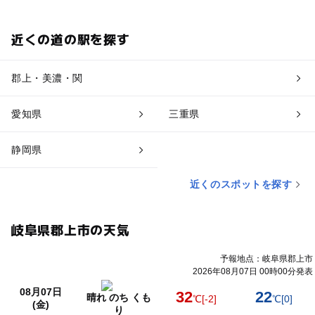
近くの道の駅を探す
郡上・美濃・関
愛知県
三重県
静岡県
近くのスポットを探す
岐阜県郡上市の天気
予報地点：岐阜県郡上市
2026年08月07日 00時00分発表
08月07日
32
22
晴れ のち くも
℃
[-2]
℃
[0]
(金)
り