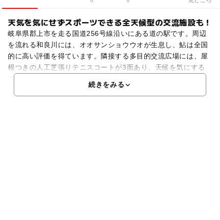
0
0
天気を気にせずスポーツできる全天候型の交流施設も！
岐阜県郡上市を走る国道256号線沿いにある道の駅です。周辺
を流れる和良川には、オオサンショウウオが生息し、鮎は全国
的に高い評価を得ています。隣接する多目的交流広場には、屋
根つきの人工芝張りテニスコートが3面あり、天候を気にする
ことなくスポーツをすることができます。また屋外にも運動
続きをみる