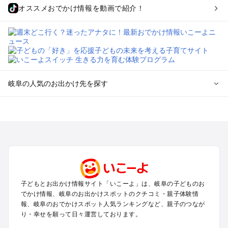
オススメおでかけ情報を動画で紹介！
岐阜の人気のお出かけ先を探す
岐阜のエリアからプール子ども連れのお出かけスポット
を探す
犬山・一宮・小牧・瀬戸・各務原・尾張のプールお出かけ
岐阜・大垣・関ケ原・養老のプールお出かけ
恵那・中津川・多治見・可児・美濃加茂のプールお出かけ
高山・下呂・飛騨・奥飛騨周辺のプールお出かけ
郡上・美濃・関のプールお出かけ
子どもとお出かけ情報サイト「いこーよ」は、岐阜の子どものお
木曽路・木曽周辺のプールお出かけ
でかけ情報、岐阜のお出かけスポットのクチコミ・親子体験情
白川郷のプールお出かけ
報、岐阜のおでかけスポット人気ランキングなど、親子のつなが
り・幸せを願って日々運営しております。