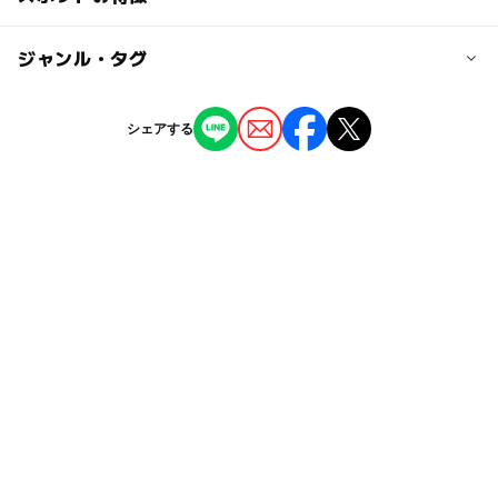
大人の料金
東海北陸自動車道「郡上八幡」ICより30分
無料
◯
ー
駐車場あり
ジャンル・タグ
駅から近い
駐車場料金
無料
ー
ー
授乳室あり
託児所
ジャンル
シェアする
道の駅
◯
◯
雨でもOK
ベビーカーOK
駐車場詳細
普通車：73台
タグ
大型車：3台
◯
◯
食事持込OK
レストラン
身障者用：1台
農家レストラン
郡上市
野菜直売所
外遊び
◯
◯
売店
オムツ交換台
朝から遊べる
ドライブ
全天候型
夏休み2026
交流施設
障害者専用駐車がある道の駅
運動
テニス
岐阜県
オオサンショウウオ
シルバーウィーク2026
レストハウス
無線LAN
農産物直売所
レストランがある道の駅
ゲートボール
国道256号線
和良町
障害者用トイレがある道の駅