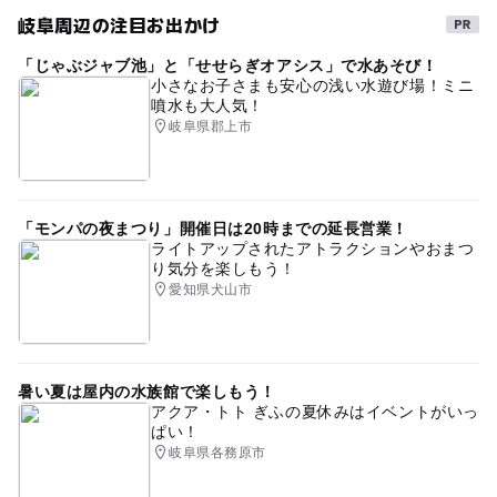
岐阜周辺の注目お出かけ
直売所
GW(ゴールデンウィーク)2027
三連休
「じゃぶジャブ池」と「せせらぎオアシス」で水あそび！
特産販売所がある道の駅
冬休み2025-2026
小さなお子さまも安心の浅い水遊び場！ミニ
噴水も大人気！
農村レストラン
産直
駐車場あり
春休み2027
岐阜県郡上市
交流館
国道256号
運動・体を動かす
秋のお出かけ2026
「モンパの夜まつり」開催日は20時までの延長営業！
ライトアップされたアトラクションやおまつ
り気分を楽しもう！
愛知県犬山市
暑い夏は屋内の水族館で楽しもう！
アクア・トト ぎふの夏休みはイベントがいっ
ぱい！
岐阜県各務原市