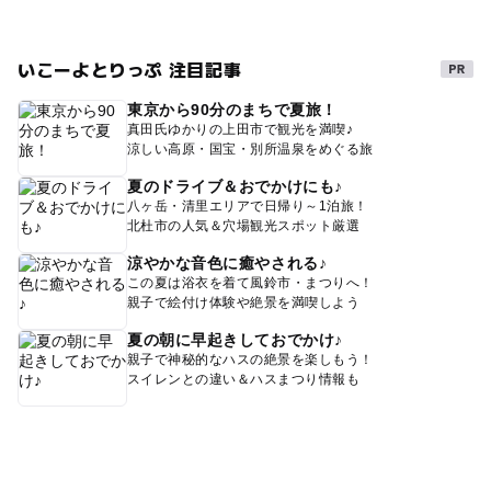
GW(ゴールデンウィーク)2027
収穫体験
3種類以上楽しめる
イチゴ食べ比べ
11月味覚狩り
いこーよとりっぷ 注目記事
1月イチゴ狩り
午後から遊べる
東京から90分のまちで夏旅！
シルバーウィーク2026
駐車場あり
10月味覚狩り
真田氏ゆかりの上田市で観光を満喫♪
涼しい高原・国宝・別所温泉をめぐる旅
三連休
外遊び
夏のドライブ＆おでかけにも♪
八ヶ岳・清里エリアで日帰り～1泊旅！
北杜市の人気＆穴場観光スポット厳選
涼やかな音色に癒やされる♪
この夏は浴衣を着て風鈴市・まつりへ！
親子で絵付け体験や絶景を満喫しよう
夏の朝に早起きしておでかけ♪
親子で神秘的なハスの絶景を楽しもう！
スイレンとの違い＆ハスまつり情報も