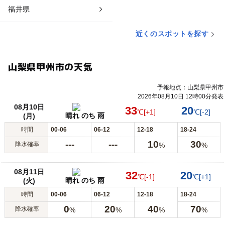
福井県
近くのスポットを探す
山梨県甲州市の天気
予報地点：山梨県甲州市
2026年08月10日 12時00分発表
08月10日
33
20
℃
[+1]
℃
[-2]
晴れ のち 雨
(月)
時間
00-06
06-12
12-18
18-24
---
---
10
30
降水確率
%
%
08月11日
32
20
℃
[-1]
℃
[+1]
晴れ のち 雨
(火)
時間
00-06
06-12
12-18
18-24
0
20
40
70
降水確率
%
%
%
%