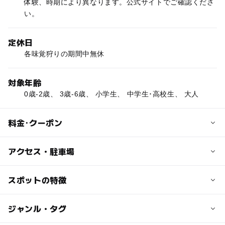
体験、時期により異なります。公式サイトでご確認くださ
い。
定休日
各味覚狩りの期間中無休
対象年齢
0歳-2歳、 3歳-6歳、 小学生、 中学生･高校生、 大人
料金･クーポン
子供の料金
アクセス・駐車場
体験、時期により異なります。公式サイトでご確認くださ
い。
交通アクセス
スポットの特徴
中央道勝沼ICから国道20号経由、4km
大人の料金
◯
ー
駐車場あり
ジャンル・タグ
駅から近い
体験、時期により異なります。公式サイトでご確認くださ
近くの駅