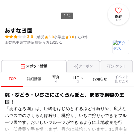
1 / 4
保存
132
あすなろ園
3.0
（幼児
3.0
小学生
3.0
）
3
件
山梨県甲州市勝沼町等々力1825-1
スポット情報
クーポン
チケット
イベント
写真
口コミ
TOP
詳細情報
お知らせ
見どころ
4
3
桃・ぶどう・いちごにさくらんぼと、まるで果物の王
国！
「あすなろ園」は、巨峰をはじめとするぶどう狩りや、広大な
ハウスでのさくらんぼ狩り、桃狩り、いちご狩りができるフル
ーツ園です。おいしいフルーツができるように土地改良を行
い、低農薬で手を惜しまず、丹念に栽培しています。11月中旬