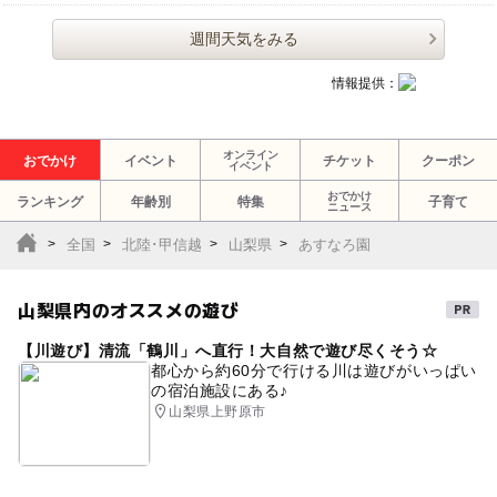
週間天気をみる
情報提供：
オンライン
おでかけ
イベント
チケット
クーポン
イベント
おでかけ
ランキング
年齢別
特集
子育て
ニュース
全国
北陸･甲信越
山梨県
あすなろ園
山梨県内のオススメの遊び
【川遊び】清流「鶴川」へ直行！大自然で遊び尽くそう☆
都心から約60分で行ける川は遊びがいっぱい
の宿泊施設にある♪
山梨県上野原市