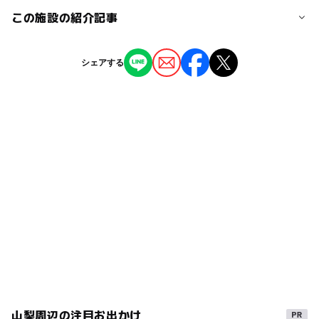
い。
勝沼ぶどう郷駅
ー
ー
授乳室あり
託児所
ジャンル
この施設の紹介記事
果物狩り・収穫体験
いちご狩り
◯
ー
雨でもOK
ベビーカーOK
東山梨駅
【2025】山梨県のおすすめ「シャインマス
シェアする
カット狩り」13選！食べ放題や食べ比べも
タグ
ー
ー
食事持込OK
レストラン
2025年9月1日
山梨市駅
春の味覚狩り
雨の日でもOK
【2025】東京都内近郊の「シャインマスカ
◯
ー
売店
オムツ交換台
ット狩り」10選 10月開催＆食べ放題も！
駐車可能台数
有機栽培(オーガニック)・無農薬・減農薬
2025年8月8日
100台
冬休み2025-2026
紅ほっぺ
夏休み2026
食べ放題あり
秋のお出かけ2026
イチゴ狩り食べ放題
穴場
3種以上楽しめる
とちおとめ
さちのか
桃狩り
ブドウ狩り
5月味覚狩り
2月イチゴ狩り
ハウス内でイチゴ狩り
食べ放題
朝から遊べる
イチゴ狩り
3月イチゴ狩り
寒い日でもOK
さくらんぼ狩り
山梨周辺の注目お出かけ