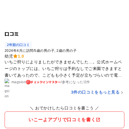
口コミ
2年前の口コミ
2024年4月に訪問
/
5歳の男の子
2歳の男の子
幼児
1.0
いちご狩りによりましたができませんでした…。公式ホームペ
ージのトップには、いちご狩りは予約なしでご来園できますと
書いてあったので、こどもも小さく予定が立ちづらいので電話
予約せず直接行ったら、やってないよーごめんねーと言われて
チェックインマスター
magsion
/
参考に
なった!
2件
しまいました。4月上旬です。 ちなみに、ほうとうもやってな
3件の口コミをもっと見る
いそうです。 後でホームページを確認して、トップからいちご
狩りのページにとんで詳しくみてみたら、当日でも予約はして
＼ おでかけしたら口コミを書こう ／
ください。とかいてありました。トップの予約なしOKを信じて
しまいました… なんにせよやってるかどうかは事前に電話確認
いこーよアプリで口コミを書く
はしとけばよかったと反省です。 ホームページのブログも202
3年7月で止まってるので、ちゃんと確認すればよかったです。