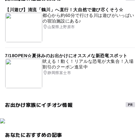
4月味覚狩り
あすかルビー
4月イチゴ狩り
【川遊び】清流「鶴川」へ直行！大自然で遊び尽くそう☆
都心から約60分で行ける川は遊びがいっぱい
8月味覚狩り
味覚狩り・収穫体験
食べ比べ
の宿泊施設にある♪
山梨県上野原市
9月味覚狩り
シャインマスカット狩り
あきひめ
2月味覚狩り
オーガニックのイチゴ狩り
章姫
7月味覚狩り
GW
旅行
味覚狩り
7/18OPEN☆夏休みのお出かけにオススメな新恐竜スポット
吠える！動く！リアルな恐竜が大集合！入場
5月イチゴ狩り
春休み2027
冬の味覚狩り
割引のクーポン進呈中
静岡県富士市
6月味覚狩り
夏の味覚狩り
ぶどう狩り
自然体験
イチゴ狩り無農薬・有機栽培・減農薬
秋の味覚狩り
12月味覚狩り
夏休み2016
冬のお出かけ
お出かけ家族にイチオシ情報
3月味覚狩り
料理
あかねっ娘
予約なしOK
石和・勝沼・塩山
雨でもOK
ももいちご(あかねっ娘)
さくらんぼ
寒い日
梅雨
1月味覚狩り
あなたにおすすめの記事