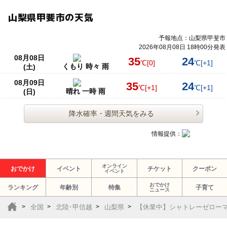
山梨県甲斐市の天気
予報地点：山梨県甲斐市
2026年08月08日 18時00分発表
08月08日
35
24
℃
[0]
℃
[+1]
くもり 時々 雨
(土)
08月09日
35
24
℃
[+1]
℃
[+1]
晴れ 一時 雨
(日)
降水確率・週間天気をみる
情報提供：
オンライン
おでかけ
イベント
チケット
クーポン
イベント
おでかけ
ランキング
年齢別
特集
子育て
ニュース
全国
北陸･甲信越
山梨県
【休業中】シャトレーゼロー