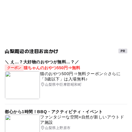
雨の日おでかけ
夏休み2026
平成27年
駐車場料金
無料
ゴールデンウィーク2015
ゴールデンウィーク2016
GW2016
雨でも遊べる
ゴールデンウィーク
GW(ゴールデンウィーク)2027
GW
冬休み2025-2026
雨でも楽しめる
gw2015
山梨周辺の注目お出かけ
GW(ゴールデンウィーク)2016
駐車場あり
＼ え…？大好物のおやつが無料…？／
GW(ゴールデンウィーク)2015
雨のお出かけ
三連休
猫ちゃんのおやつ550円⇒無料
クーポン
猫のおやつ500円⇒無料クーポン☆さらに
雨の日でもOK
「3歳以下」は入場無料♪
山梨県中巨摩郡昭和町
都心から1時間！BBQ・アクティビティ・イベント
ファンタジーな空間×自然が新しいアウトド
ア施設
山梨県上野原市