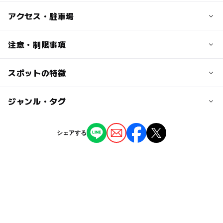
子供の料金
アクセス・駐車場
高校生・中学生/300円
小学生以下/無料
交通アクセス
注意・制限事項
【車】甲府昭和I.Cより15分／韮崎I.Cより5分／双葉スマ
大人の料金
ートI.C.から5分
スポットの特徴
無料観覧日あり：小学生以下は無料
500円
近くの駅
◯
◯
駐車場あり
ジャンル・タグ
駅から近い
塩崎駅
ー
ー
授乳室あり
託児所
ジャンル
シェアする
竜王駅
美術館
◯
ー
雨でもOK
ベビーカーOK
韮崎駅
タグ
ー
ー
食事持込OK
レストラン
駐車可能台数
常設展示
ミュージアム
寒くても楽しめる
◯
ー
売店
オムツ交換台
50台
無料観覧日あり
朝から遊べる
室内
春休み2027