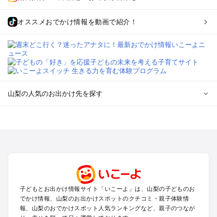
オススメおでかけ情報を動画で紹介！
山梨の人気のお出かけ先を探す
山梨のエリアからプール子ども連れのお出かけスポット
を探す
町田・相模原・愛川・上野原のプールお出かけ
富士五湖周辺・富士吉田のプールお出かけ
八ヶ岳・清里・小淵沢・甲斐大泉のプールお出かけ
甲府・昇仙峡・湯村のプールお出かけ
石和・勝沼・塩山のプールお出かけ
子どもとお出かけ情報サイト「いこーよ」は、山梨の子どものお
大月・都留・道志渓谷のプールお出かけ
でかけ情報、山梨のお出かけスポットのクチコミ・親子体験情
山中湖・忍野のプールお出かけ
報、山梨のおでかけスポット人気ランキングなど、親子のつなが
南アルプスのプールお出かけ