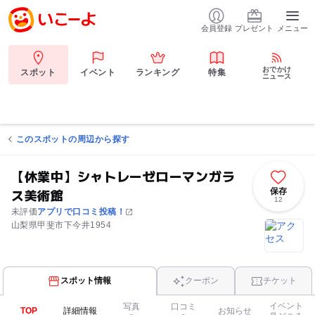
会員登録
プレゼント
メニュー
おでかけ
スポット
イベント
ランキング
特集
ニュース
このスポットの周辺から探す
【休業中】シャトレーゼローマンガラ
ス美術館
保存
12
未評価
アプリで口コミ投稿！
山梨県甲斐市下今井1954
スポット情報
クーポン
チケット
イベント
写真
口コミ
TOP
詳細情報
お知らせ