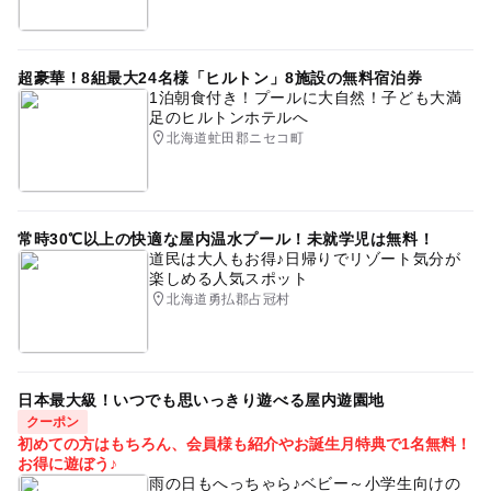
超豪華！8組最大24名様「ヒルトン」8施設の無料宿泊券
1泊朝食付き！プールに大自然！子ども大満
足のヒルトンホテルへ
北海道虻田郡ニセコ町
常時30℃以上の快適な屋内温水プール！未就学児は無料！
道民は大人もお得♪日帰りでリゾート気分が
楽しめる人気スポット
北海道勇払郡占冠村
日本最大級！いつでも思いっきり遊べる屋内遊園地
クーポン
初めての方はもちろん、会員様も紹介やお誕生月特典で1名無料！
お得に遊ぼう♪
雨の日もへっちゃら♪ベビー～小学生向けの