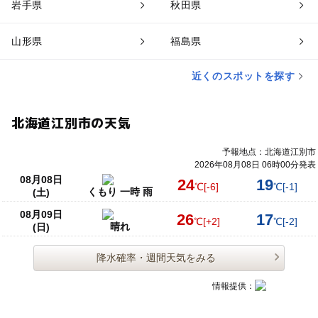
岩手県
秋田県
山形県
福島県
近くのスポットを探す
北海道江別市の天気
予報地点：北海道江別市
2026年08月08日 06時00分発表
08月08日
24
19
℃
[-6]
℃
[-1]
くもり 一時 雨
(土)
08月09日
26
17
℃
[+2]
℃
[-2]
晴れ
(日)
降水確率・週間天気をみる
情報提供：