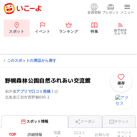
会員登録
プレゼント
メニュー
おでかけ
スポット
イベント
ランキング
特集
ニュース
このスポットの周辺から探す
野幌森林公園自然ふれあい交流館
保存
14
未評価
アプリで口コミ投稿！
北海道江別市西野幌685-1
スポット情報
クーポン
チケット
イベント
写真
口コミ
TOP
詳細情報
お知らせ
見どころ