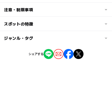
無料
交通アクセス
注意・制限事項
大人の料金
・新札幌駅よりバス利用で約20分
無料
・大麻駅より徒歩約30分
スポットの特徴
イベント開催あり（ホームページ参照）
近くの駅
◯
ー
駐車場あり
ジャンル・タグ
駅から近い
森林公園駅
ー
ー
授乳室あり
託児所
ジャンル
シェアする
大麻駅
文化施設
◯
◯
雨でもOK
ベビーカーOK
新さっぽろ駅
タグ
◯
ー
食事持込OK
レストラン
駐車可能台数
午後から遊べる
雨の日でもOK
ベビーカーOK
ー
◯
売店
オムツ交換台
40台
自然体験
勉強になる
森林公園
gw2015
シルバーウィーク2026
家族で参加
駐車場料金
無料
GW(ゴールデンウィーク)2027