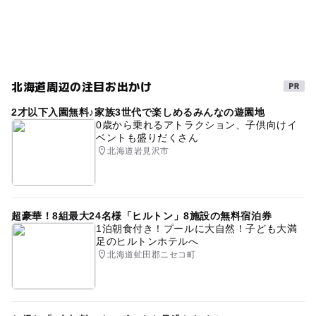
GW(ゴールデンウィーク)2015
秋のお出かけ2026
家族で楽しむ
夏休み・自由研究2026
GW2016
雨でも遊べる
家族でお出かけ
森林浴
室内
北海道周辺の注目お出かけ
三連休
無料施設
ゴールデンウィーク2016
2才以下入園無料♪家族3世代で楽しめるみんなの遊園地
雨の日おでかけ
イベントあり
子どもと参加
0歳から乗れるアトラクション、子供向けイ
ベントも盛りだくさん
GW(ゴールデンウィーク)2016
雨でも楽しめる
北海道岩見沢市
食事持込OK
GW
自然観察
冬休み2025-2026
駐車場あり
駐車場無料
夏休み2026
超豪華！8組最大24名様「ヒルトン」8施設の無料宿泊券
1泊朝食付き！プールに大自然！子ども大満
足のヒルトンホテルへ
北海道虻田郡ニセコ町