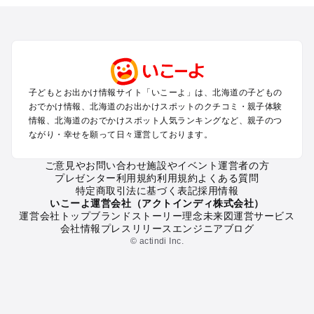
トを探す
札幌（大通公園・すすきの）周辺のプールお出かけ
旭川・美瑛・層雲峡のプールお出かけ
登別・洞爺湖・苫小牧・室蘭のプールお出かけ
函館・湯の川温泉・大沼・松前のプールお出かけ
帯広・十勝・サホロ・狩勝高原のプールお出かけ
子どもとお出かけ情報サイト「いこーよ」は、北海道の子どもの
千歳・石狩・空知・美唄のプールお出かけ
おでかけ情報、北海道のお出かけスポットのクチコミ・親子体験
小樽・積丹・キロロのプールお出かけ
情報、北海道のおでかけスポット人気ランキングなど、親子のつ
富良野・美瑛・トマム・占冠のプールお出かけ
ながり・幸せを願って日々運営しております。
ニセコ・ルスツのプールお出かけ
知床・ウトロ・羅臼・網走・北見のプールお出かけ
ご意見やお問い合わせ
施設やイベント運営者の方
プレゼンター利用規約
利用規約
よくある質問
釧路・阿寒・屈斜路・川湯・根室のプールお出かけ
特定商取引法に基づく表記
採用情報
えりも・日高・新冠のプールお出かけ
いこーよ運営会社（アクトインディ株式会社）
稚内・宗谷岬・留萌のプールお出かけ
運営会社トップ
ブランドストーリー
理念
未来図
運営サービス
会社情報
プレスリリース
エンジニアブログ
離島（利尻・礼文・天売・焼尻）のプールお出かけ
© actindi Inc.
北海道の定番お出かけスポット
北海道の遊園地
北海道の動物園
北海道のバーベキュー