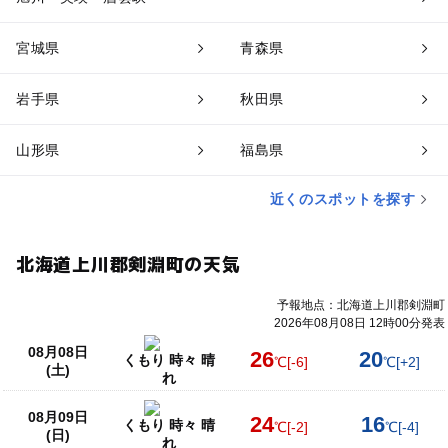
宮城県
青森県
岩手県
秋田県
山形県
福島県
近くのスポットを探す
北海道上川郡剣淵町の天気
予報地点：北海道上川郡剣淵町
2026年08月08日 12時00分発表
08月08日
26
20
くもり 時々 晴
℃
[-6]
℃
[+2]
(土)
れ
08月09日
24
16
くもり 時々 晴
℃
[-2]
℃
[-4]
(日)
れ