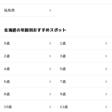
福島県
北海道の年齢別おすすめスポット
0歳
1歳
2歳
3歳
4歳
5歳
6歳
7歳
8歳
9歳
10歳
11歳