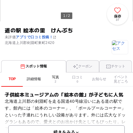
1 / 2
保存
37
道の駅 絵本の里 けんぶち
未評価
アプリで口コミ投稿！
北海道上川郡剣淵町東町2420
スポット情報
クーポン
チケット
イベント
写真
口コミ
TOP
詳細情報
お知らせ
見どころ
2
0
子供絵本ミュージアムの「絵本の館」が子どもに人気
北海道上川郡の剣淵町を走る国道40号線沿いにある道の駅で
す。館内には「絵本のコーナー」、「ボールプールコーナー」
といった子連れにうれしい設備があります。外には広大なドッ
グランもあるので、愛犬とのお出かけ先としてもぴったり。レ
ストランでは、手作りコロッケをトッピングした「コロッケカ
続きをみる