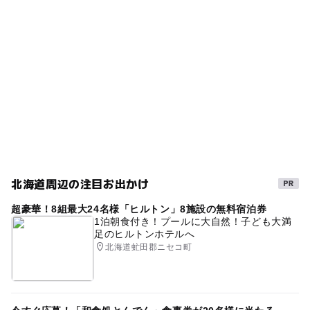
寒くても楽しめる
梅雨
東六線駅
◯
ー
売店
オムツ交換台
GW(ゴールデンウィーク)2027
絵本
ドッグラン
駐車場料金
障害者用トイレがある道の駅
食を楽しむ
無料
シルバーウィーク2026
無料施設
雨でも遊べる
寒い日
レストランがある道の駅
春休み2027
駐車場詳細
普通車：42台，大型車：12台，身障者用：2台
0円お出かけ
寒い日でもOK
親子でショッピング
雨でも楽しめる
雨でもOK
グルメ
北海道周辺の注目お出かけ
農家レストラン
冬休み2025-2026
駐車場あり
超豪華！8組最大24名様「ヒルトン」8施設の無料宿泊券
絵本の読み聞かせ
ベビーベッド
児童図書
1泊朝食付き！プールに大自然！子ども大満
足のヒルトンホテルへ
絵本・児童書
室内
雨の日おでかけ
北海道虻田郡ニセコ町
雨の日でもOK
0円スポット
直売所
特産販売所がある道の駅
ドライブ
絵本読み聞かせ