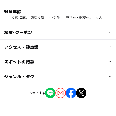
対象年齢
0歳-2歳、 3歳-6歳、 小学生、 中学生･高校生、 大人
料金･クーポン
子供の料金
アクセス・駐車場
無料
交通アクセス
スポットの特徴
大人の料金
【電車】
無料
JR「剣淵」駅より車で5分
◯
ー
駐車場あり
ジャンル・タグ
駅から近い
【車】
道央自動車道「和寒」ICより15分
ー
ー
授乳室あり
託児所
ジャンル
道央自動車道「士別剣淵」ICより7分
シェアする
道の駅
◯
ー
雨でもOK
ベビーカーOK
近くの駅
剣淵駅
タグ
ー
◯
食事持込OK
レストラン