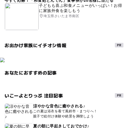
今すぐ応募！「和食処とんでん」食事券が20名様に当たる
ボールプール
産直
節約お出かけ
夏休み2026
子どもも喜ぶ和食メニューがいっぱい！お得
に家族外食を楽しもう
えほん
道東
障害者専用駐車がある道の駅
児童書
埼玉県さいたま市南区
秋のお出かけ2026
雨のお出かけ
農産物直売所
お出かけ家族にイチオシ情報
あなたにおすすめの記事
いこーよとりっぷ 注目記事
涼やかな音色に癒やされる♪
この夏は浴衣を着て風鈴市・まつりへ！
親子で絵付け体験や絶景を満喫しよう
夏の朝に早起きしておでかけ♪