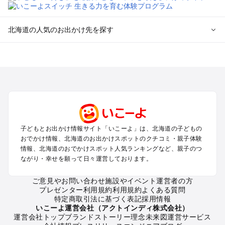
北海道の人気のお出かけ先を探す
北海道のエリアからプール子ども連れのお出かけスポッ
トを探す
札幌（大通公園・すすきの）周辺のプールお出かけ
旭川・美瑛・層雲峡のプールお出かけ
登別・洞爺湖・苫小牧・室蘭のプールお出かけ
函館・湯の川温泉・大沼・松前のプールお出かけ
帯広・十勝・サホロ・狩勝高原のプールお出かけ
子どもとお出かけ情報サイト「いこーよ」は、北海道の子どもの
千歳・石狩・空知・美唄のプールお出かけ
おでかけ情報、北海道のお出かけスポットのクチコミ・親子体験
小樽・積丹・キロロのプールお出かけ
情報、北海道のおでかけスポット人気ランキングなど、親子のつ
富良野・美瑛・トマム・占冠のプールお出かけ
ながり・幸せを願って日々運営しております。
ニセコ・ルスツのプールお出かけ
知床・ウトロ・羅臼・網走・北見のプールお出かけ
ご意見やお問い合わせ
施設やイベント運営者の方
プレゼンター利用規約
利用規約
よくある質問
釧路・阿寒・屈斜路・川湯・根室のプールお出かけ
特定商取引法に基づく表記
採用情報
えりも・日高・新冠のプールお出かけ
いこーよ運営会社（アクトインディ株式会社）
稚内・宗谷岬・留萌のプールお出かけ
運営会社トップ
ブランドストーリー
理念
未来図
運営サービス