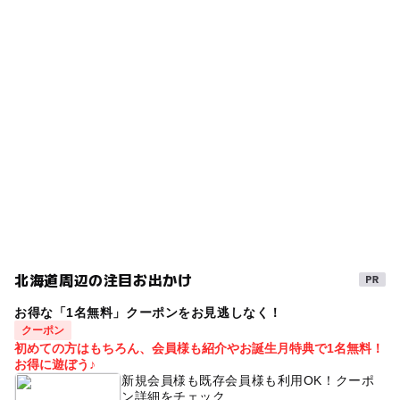
自衛隊前駅
タグ
◯
ー
食事持込OK
レストラン
午後から遊べる
シルバーウィーク2026
南平岸駅
ー
ー
売店
オムツ交換台
子どもとゴルフ
パークゴルフ
運動・体を動かす
駐車場詳細
ファミリーゴルフ
子連れ三世代
Golf
家族ゴルフ
無料
三連休
レジャー施設
秋
親子ゴルフ
孫
ジュニアゴルフ
夏休み2026
GW
子連れゴルフ
パークゴルフコース
GW(ゴールデンウィーク)2016
レジャー
三世代
GW(ゴールデンウィーク)2027
北海道周辺の注目お出かけ
子連れokゴルフ
屋外遊び場
春休み2027
お得な「1名無料」クーポンをお見逃しなく！
無料施設
野外体験
食事持込OK
クーポン
初めての方はもちろん、会員様も紹介やお誕生月特典で1名無料！
ゴールデンウィーク
自然体験
キッズゴルフ
お得に遊ぼう♪
新規会員様も既存会員様も利用OK！クーポ
野外遊び場
ゴールデンウィーク2016
ウォーキング
ン詳細をチェック