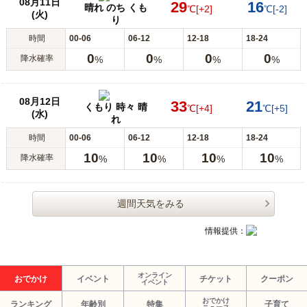
08月11日
29
16
晴れ のち くも
℃
[+2]
℃
[-2]
(火)
り
時間
00-06
06-12
12-18
18-24
0
0
0
0
降水確率
%
%
%
%
08月12日
33
21
くもり 時々 晴
℃
[+4]
℃
[+5]
(水)
れ
時間
00-06
06-12
12-18
18-24
10
10
10
10
降水確率
%
%
%
%
週間天気をみる
情報提供：
オンライン
おでかけ
イベント
チケット
クーポン
イベント
おでかけ
ランキング
年齢別
特集
子育て