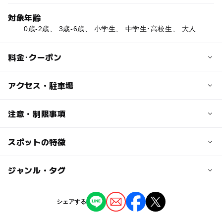
対象年齢
0歳-2歳、 3歳-6歳、 小学生、 中学生･高校生、 大人
料金･クーポン
子供の料金
アクセス・駐車場
無料
交通アクセス
注意・制限事項
大人の料金
・地下鉄南北線「南平岸駅」又は「澄川駅」から中央バス
無料
下西岡線[南71]乗車、「札大南門」下車し徒歩7分
スポットの特徴
施設及び設備
・地下鉄南北線「澄川駅」から中央バス西岡環状線[澄73]
・野球場
又は西岡線[南81]乗車、「札大南門」下車し徒歩7分
・テニスコート
◯
ー
駐車場あり
ジャンル・タグ
駅から近い
・パークゴルフ場
・遊具
ー
ー
授乳室あり
託児所
ジャンル
近くの駅
シェアする
澄川駅
公園・総合公園
スポーツ施設
ー
◯
雨でもOK
ベビーカーOK