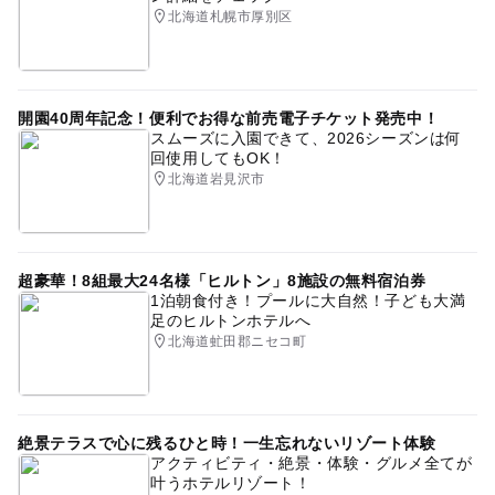
北海道札幌市厚別区
子どもゴルフ
平成27年
ハイキング
ベビーカーOK
ゴールデンウィーク2015
親子でお弁当
親子三世代
運動
GW2016
開園40周年記念！便利でお得な前売電子チケット発売中！
スムーズに入園できて、2026シーズンは何
ピクニック
gw2015
駐車場あり
回使用してもOK！
北海道岩見沢市
GW(ゴールデンウィーク)2015
紅葉2026
冬休み2025-2026
外遊び
秋のお出かけ2026
アウトドア
家族三世代
夏休み2016
ゴルフ
超豪華！8組最大24名様「ヒルトン」8施設の無料宿泊券
1泊朝食付き！プールに大自然！子ども大満
足のヒルトンホテルへ
北海道虻田郡ニセコ町
絶景テラスで心に残るひと時！一生忘れないリゾート体験
アクティビティ・絶景・体験・グルメ全てが
叶うホテルリゾート！