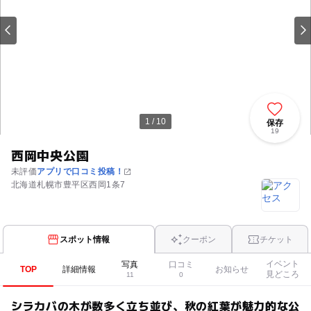
1 / 10
保存
19
西岡中央公園
未評価
アプリで口コミ投稿！
北海道札幌市豊平区西岡1条7
スポット情報
クーポン
チケット
イベント
写真
口コミ
TOP
詳細情報
お知らせ
見どころ
11
0
シラカバの木が数多く立ち並び、秋の紅葉が魅力的な公