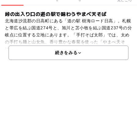
0
0
峠の出入り口の道の駅で味わうやまべ天そば
北海道沙流郡の日高町にある「道の駅 樹海ロード日高」。札幌
と帯広を結ぶ国道274号と、旭川と苫小牧を結ぶ国道237号の分
岐点に位置する立地にあります。「手打そば太郎」では、太め
の手打ち麺と山女魚、香り豊かな春菊を使った「やまべ天そ
ば」が人気。スーパーマーケットやリカーショップ、建
続きをみる