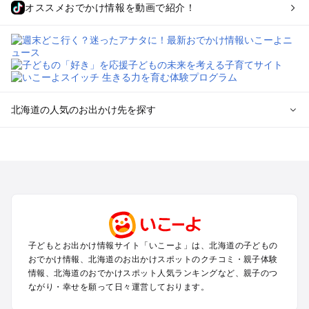
オススメおでかけ情報を動画で紹介！
北海道の人気のお出かけ先を探す
北海道のエリアからプール子ども連れのお出かけスポッ
トを探す
札幌（大通公園・すすきの）周辺のプールお出かけ
旭川・美瑛・層雲峡のプールお出かけ
登別・洞爺湖・苫小牧・室蘭のプールお出かけ
函館・湯の川温泉・大沼・松前のプールお出かけ
帯広・十勝・サホロ・狩勝高原のプールお出かけ
子どもとお出かけ情報サイト「いこーよ」は、北海道の子どもの
千歳・石狩・空知・美唄のプールお出かけ
おでかけ情報、北海道のお出かけスポットのクチコミ・親子体験
小樽・積丹・キロロのプールお出かけ
情報、北海道のおでかけスポット人気ランキングなど、親子のつ
富良野・美瑛・トマム・占冠のプールお出かけ
ながり・幸せを願って日々運営しております。
ニセコ・ルスツのプールお出かけ