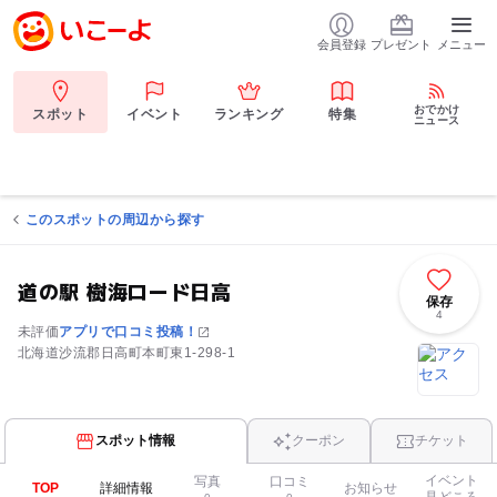
会員登録
プレゼント
メニュー
おでかけ
スポット
イベント
ランキング
特集
ニュース
このスポットの周辺から探す
道の駅 樹海ロード日高
保存
4
未評価
アプリで口コミ投稿！
北海道沙流郡日高町本町東1-298-1
スポット情報
クーポン
チケット
イベント
写真
口コミ
TOP
詳細情報
お知らせ
見どころ