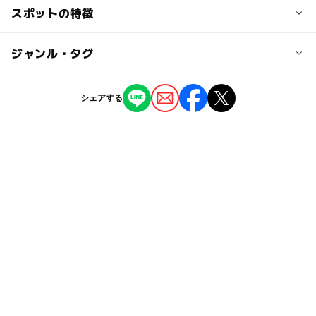
交通アクセス
スポットの特徴
【車】
札幌方面から国道274号線沿い
◯
ー
駐車場あり
ジャンル・タグ
駅から近い
【JR】
JR石勝線「占冠駅」から町営バスにて日高町へ(25分)「日
ー
ー
授乳室あり
託児所
ジャンル
高総合支所前」から徒歩で1分
シェアする
【都市間バス等】
道の駅
◯
ー
雨でもOK
ベビーカーOK
札幌から道南バス「高速ペガサス号」バス停「富川大町」
下車（２時間）道南バス日高ターミナル行へ乗継、日高タ
タグ
◯
◯
食事持込OK
レストラン
ーミナル（９０分）から徒歩で1分
障害者用トイレがある道の駅
グルメ
雨のお出かけ
◯
ー
売店
オムツ交換台
駐車場料金
GW(ゴールデンウィーク)2027
冬休み2025-2026
無料
障害者専用駐車がある道の駅
寒い日でもOK
駐車場詳細
雨の日でもOK
ドライブ
0円スポット
普通車：131台，大型車：13台，身障者用：2台
シルバーウィーク2026
レストランがある道の駅
無料施設
農家レストラン
特産販売所がある道の駅