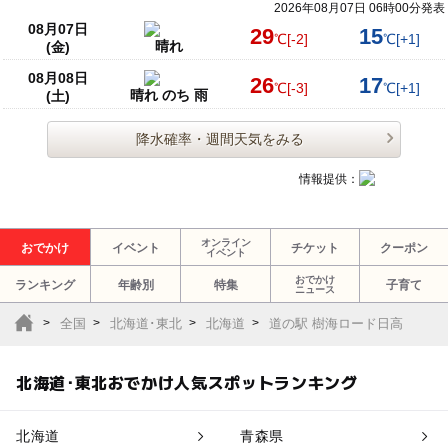
2026年08月07日 06時00分発表
08月07日
29
15
℃
[-2]
℃
[+1]
晴れ
(金)
08月08日
26
17
℃
[-3]
℃
[+1]
晴れ のち 雨
(土)
降水確率・週間天気をみる
情報提供：
オンライン
おでかけ
イベント
チケット
クーポン
イベント
おでかけ
ランキング
年齢別
特集
子育て
ニュース
全国
北海道･東北
北海道
道の駅 樹海ロード日高
北海道･東北おでかけ人気スポットランキング
北海道
青森県