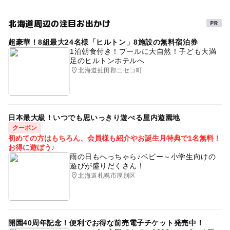
寒くても楽しめる
雨でも遊べる
農産物直売所
北海道周辺の注目お出かけ
寒い日
梅雨
駐車場あり
秋のお出かけ2026
超豪華！8組最大24名様「ヒルトン」8施設の無料宿泊券
食を楽しむ
0円お出かけ
直売所
タダでお出かけ
1泊朝食付き！プールに大自然！子ども大満
足のヒルトンホテルへ
春休み2027
室内
ベビーベット
日本一
北海道虻田郡ニセコ町
親子でショッピング
雨でも楽しめる
雨でもOK
節約お出かけ
夏休み2026
雨の日おでかけ
日本最大級！いつでも思いっきり遊べる屋内遊園地
クーポン
初めての方はもちろん、会員様も紹介やお誕生月特典で1名無料！
お得に遊ぼう♪
雨の日もへっちゃら♪ベビー～小学生向けの
遊びが盛りだくさん！
北海道札幌市厚別区
開園40周年記念！便利でお得な前売電子チケット発売中！