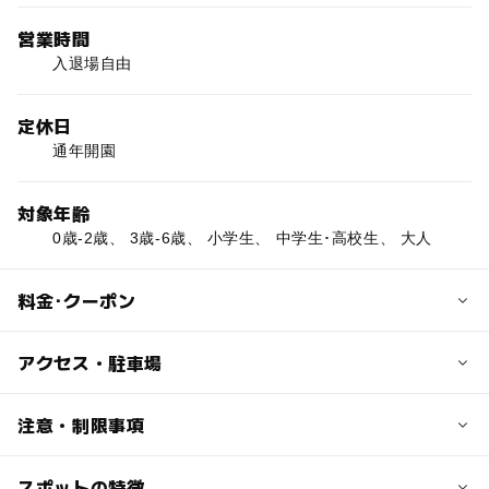
営業時間
入退場自由
定休日
通年開園
対象年齢
0歳-2歳、 3歳-6歳、 小学生、 中学生･高校生、 大人
料金･クーポン
子供の料金
アクセス・駐車場
無料
交通アクセス
注意・制限事項
大人の料金
JR稲穂駅から徒歩約2分
無料
スポットの特徴
施設及び設備