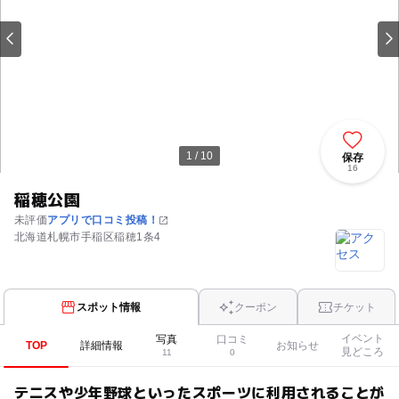
1 / 10
保存
16
稲穂公園
未評価
アプリで口コミ投稿！
北海道札幌市手稲区稲穂1条4
スポット情報
クーポン
チケット
イベント
写真
口コミ
TOP
詳細情報
お知らせ
見どころ
11
0
テニスや少年野球といったスポーツに利用されることが