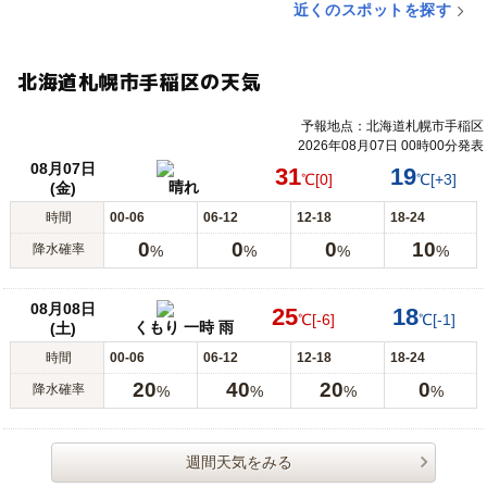
近くのスポットを探す
北海道札幌市手稲区の天気
予報地点：北海道札幌市手稲区
2026年08月07日 00時00分発表
08月07日
31
19
℃
[0]
℃
[+3]
晴れ
(金)
時間
00-06
06-12
12-18
18-24
0
0
0
10
降水確率
%
%
%
%
08月08日
25
18
℃
[-6]
℃
[-1]
くもり 一時 雨
(土)
時間
00-06
06-12
12-18
18-24
20
40
20
0
降水確率
%
%
%
%
週間天気をみる