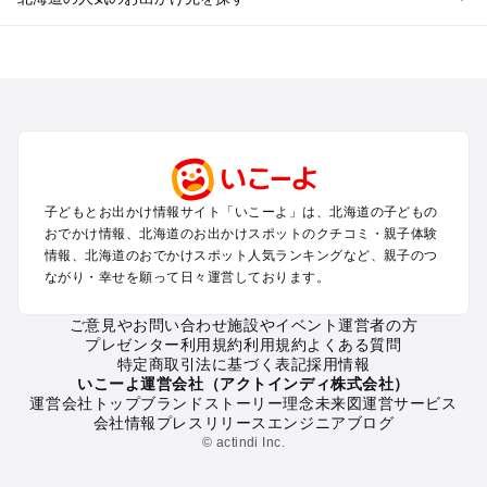
北海道のエリアからプール子ども連れのお出かけスポッ
トを探す
札幌（大通公園・すすきの）周辺のプールお出かけ
旭川・美瑛・層雲峡のプールお出かけ
登別・洞爺湖・苫小牧・室蘭のプールお出かけ
函館・湯の川温泉・大沼・松前のプールお出かけ
帯広・十勝・サホロ・狩勝高原のプールお出かけ
子どもとお出かけ情報サイト「いこーよ」は、北海道の子どもの
千歳・石狩・空知・美唄のプールお出かけ
おでかけ情報、北海道のお出かけスポットのクチコミ・親子体験
小樽・積丹・キロロのプールお出かけ
情報、北海道のおでかけスポット人気ランキングなど、親子のつ
富良野・美瑛・トマム・占冠のプールお出かけ
ながり・幸せを願って日々運営しております。
ニセコ・ルスツのプールお出かけ
知床・ウトロ・羅臼・網走・北見のプールお出かけ
ご意見やお問い合わせ
施設やイベント運営者の方
プレゼンター利用規約
利用規約
よくある質問
釧路・阿寒・屈斜路・川湯・根室のプールお出かけ
特定商取引法に基づく表記
採用情報
えりも・日高・新冠のプールお出かけ
いこーよ運営会社（アクトインディ株式会社）
稚内・宗谷岬・留萌のプールお出かけ
運営会社トップ
ブランドストーリー
理念
未来図
運営サービス
会社情報
プレスリリース
エンジニアブログ
離島（利尻・礼文・天売・焼尻）のプールお出かけ
© actindi Inc.
北海道の定番お出かけスポット