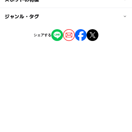
近くの駅
・遊具
・スキー山
稲穂駅
◯
◯
駐車場あり
ジャンル・タグ
駅から近い
・野球場
・テニスコート
星置駅
ー
ー
授乳室あり
託児所
ジャンル
シェアする
アスレチック
公園・総合公園
ー
◯
雨でもOK
ベビーカーOK
手稲駅
タグ
◯
ー
食事持込OK
レストラン
複合遊具
札幌市手稲区
休憩所あり
食事持込OK
◯
ー
売店
オムツ交換台
ゴールデンウィーク
GW(ゴールデンウィーク)2016
無料施設
GW(ゴールデンウィーク)2027
砂場
ホタル観賞
砂いじり
雪ソリ遊び2025-2026
そり遊び
GW
シルバーウィーク2026
遊具
コンビネーション遊具
冬休み2025-2026
ソリ滑り