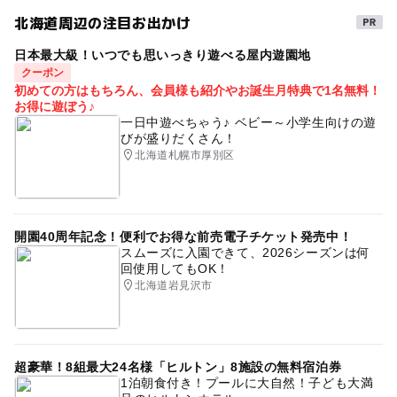
雪そり遊び2025-2026
ゴールデンウィーク2015
北海道周辺の注目お出かけ
砂あそび
gw2015
GW2016
午後から遊べる
日本最大級！いつでも思いっきり遊べる屋内遊園地
三連休
冬
ゴールデンウィーク2016
クーポン
初めての方はもちろん、会員様も紹介やお誕生月特典で1名無料！
ベビーカーOK
外遊び
秋のお出かけ2026
お得に遊ぼう♪
一日中遊べちゃう♪ ベビー～小学生向けの遊
平成27年
自然体験
そり滑り
お砂場
びが盛りだくさん！
北海道札幌市厚別区
GW(ゴールデンウィーク)2015
春休み2027
夏休み2026
砂遊び
芝生広場
開園40周年記念！便利でお得な前売電子チケット発売中！
スムーズに入園できて、2026シーズンは何
回使用してもOK！
北海道岩見沢市
超豪華！8組最大24名様「ヒルトン」8施設の無料宿泊券
1泊朝食付き！プールに大自然！子ども大満