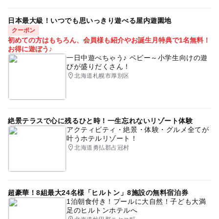
日本最大級！いつでも思いっきり遊べる屋内遊園地
クーポン
初めての方はもちろん、会員様も紹介やお誕生月特典で1名無料！
お得に遊ぼう♪
一日中遊べちゃう♪ ベビー～小学生向けの遊
びが盛りだくさん！
北海道札幌市厚別区
絶景テラスで心に残るひと時！一生忘れないリゾート体験
アクティビティ・絶景・体験・グルメ全てが
叶うホテルリゾート！
北海道勇払郡占冠村
超豪華！8組最大24名様「ヒルトン」8施設の無料宿泊券
1泊朝食付き！プールに大自然！子ども大満
足のヒルトンホテルへ