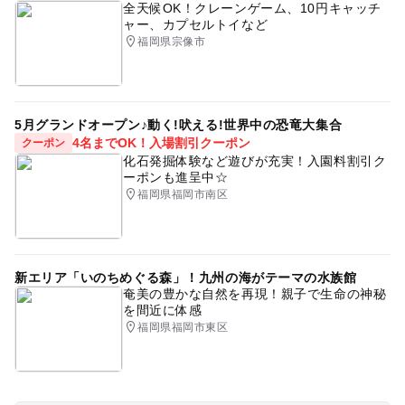
全天候OK！クレーンゲーム、10円キャッチ
ャー、カプセルトイなど
福岡県宗像市
5月グランドオープン♪動く!吠える!世界中の恐竜大集合
4名までOK！入場割引クーポン
クーポン
化石発掘体験など遊びが充実！入園料割引ク
ーポンも進呈中☆
福岡県福岡市南区
新エリア「いのちめぐる森」！九州の海がテーマの水族館
奄美の豊かな自然を再現！親子で生命の神秘
を間近に体感
福岡県福岡市東区