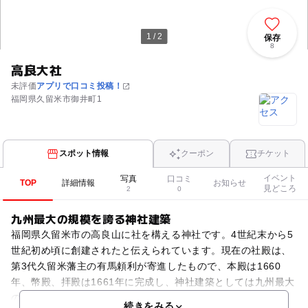
1 / 2
保存
8
高良大社
未評価
アプリで口コミ投稿！
福岡県久留米市御井町1
スポット情報
クーポン
チケット
イベント
写真
口コミ
TOP
詳細情報
お知らせ
見どころ
2
0
九州最大の規模を誇る神社建築
福岡県久留米市の高良山に社を構える神社です。4世紀末から5
世紀初め頃に創建されたと伝えられています。現在の社殿は、
第3代久留米藩主の有馬頼利が寄進したもので、本殿は1660
年、幣殿、拝殿は1661年に完成し、神社建築としては九州最大
の規模を誇っています。元日の年頭祈願祭や、成人の
続きをみる