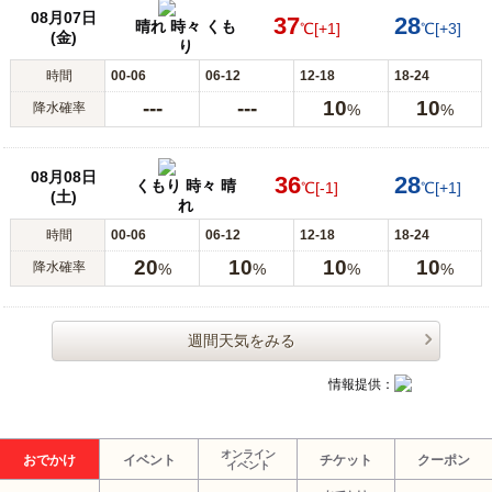
08月07日
37
28
晴れ 時々 くも
℃
[+1]
℃
[+3]
(金)
り
時間
00-06
06-12
12-18
18-24
---
---
10
10
降水確率
%
%
08月08日
36
28
くもり 時々 晴
℃
[-1]
℃
[+1]
(土)
れ
時間
00-06
06-12
12-18
18-24
20
10
10
10
降水確率
%
%
%
%
週間天気をみる
情報提供：
オンライン
おでかけ
イベント
チケット
クーポン
イベント