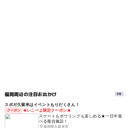
御井駅
ー
ー
雨でもOK
ベビーカーOK
タグ
久留米大学前駅
ー
ー
食事持込OK
レストラン
久留米
秋のお出かけ2026
神社
午後から遊べる
ー
ー
売店
オムツ交換台
南久留米駅
外遊び
名所
シルバーウィーク2026
駐車場あり
歴史散策
古都めぐり
初詣
無料施設
旅行
駐車場料金
無料
交通安全の神社・寺院
お正月2026
駐車場詳細
無料（300台）
福岡周辺の注目お出かけ
スポガ久留米はイベントもりだくさん！
★いこーよ限定クーポン★
クーポン
スケートもボウリングも楽しめる★一日中遊
べる複合施設！
福岡県久留米市