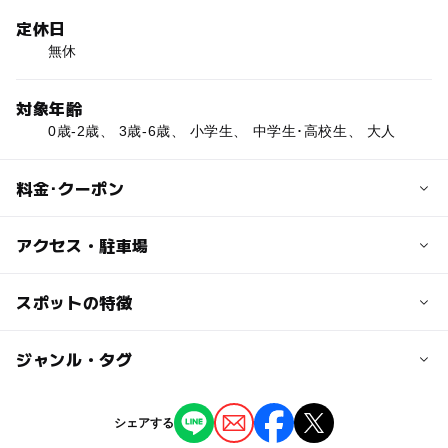
定休日
無休
対象年齢
0歳-2歳、 3歳-6歳、 小学生、 中学生･高校生、 大人
料金･クーポン
子供の料金
アクセス・駐車場
無料
交通アクセス
スポットの特徴
大人の料金
JR久大線「久留米大学前」駅より車で15分または徒歩約5
無料
0分，JR「久留米」駅より西鉄バス「信愛女学院」行きで
◯
ー
駐車場あり
ジャンル・タグ
駅から近い
「御井町」停または「久留米大学前」停下車
ー
ー
授乳室あり
託児所
ジャンル
近くの駅
シェアする
神社・寺院