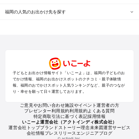
福岡の人気のお出かけ先を探す
福岡のエリアからプール子ども連れのお出かけスポット
を探す
北九州（小倉・門司・八幡）・下関のプールお出かけ
福岡市（博多・天神・海の中道）のプールお出かけ
久留米・筑前・原鶴・筑後川のプールお出かけ
柳川・八女・筑後のプールお出かけ
糸島・前原のプールお出かけ
子どもとお出かけ情報サイト「いこーよ」は、福岡の子どものお
太宰府・宗像のプールお出かけ
でかけ情報、福岡のお出かけスポットのクチコミ・親子体験情
報、福岡のおでかけスポット人気ランキングなど、親子のつなが
福岡の定番お出かけスポット
り・幸せを願って日々運営しております。
福岡の遊園地
ご意見やお問い合わせ
施設やイベント運営者の方
福岡の動物園
プレゼンター利用規約
利用規約
よくある質問
福岡のバーベキュー
特定商取引法に基づく表記
採用情報
福岡の釣り
いこーよ運営会社（アクトインディ株式会社）
運営会社トップ
ブランドストーリー
理念
未来図
運営サービス
福岡の牧場
会社情報
プレスリリース
エンジニアブログ
福岡のプール
© actindi Inc.