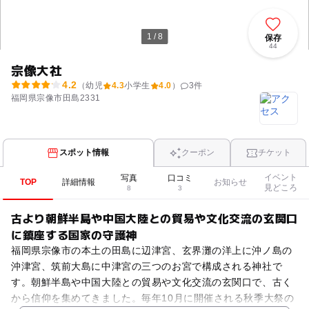
1 / 8
保存
44
宗像大社
4.2
（幼児
4.3
小学生
4.0
）
3
件
福岡県宗像市田島2331
スポット情報
クーポン
チケット
イベント
写真
口コミ
TOP
詳細情報
お知らせ
見どころ
8
3
古より朝鮮半島や中国大陸との貿易や文化交流の玄関口
に鎮座する国家の守護神
福岡県宗像市の本土の田島に辺津宮、玄界灘の洋上に沖ノ島の
沖津宮、筑前大島に中津宮の三つのお宮で構成される神社で
す。朝鮮半島や中国大陸との貿易や文化交流の玄関口で、古く
から信仰を集めてきました。毎年10月に開催される秋季大祭の