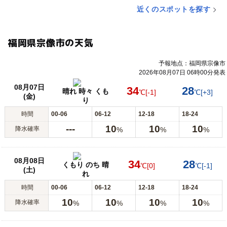
近くのスポットを探す
福岡県宗像市の天気
予報地点：福岡県宗像市
2026年08月07日 06時00分発表
08月07日
34
28
晴れ 時々 くも
℃
[-1]
℃
[+3]
(金)
り
時間
00-06
06-12
12-18
18-24
---
10
10
10
降水確率
%
%
%
08月08日
34
28
くもり のち 晴
℃
[0]
℃
[-1]
(土)
れ
時間
00-06
06-12
12-18
18-24
10
10
10
10
降水確率
%
%
%
%