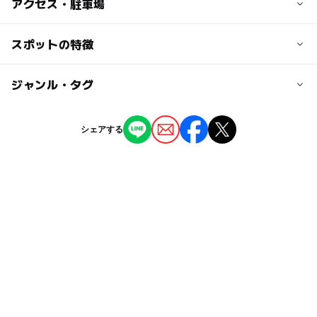
子供の料金
アクセス・駐車場
無料
交通アクセス
スポットの特徴
大人の料金
JR「東郷」駅北口よりバス「宗像大社経由・神湊波止場」
無料
行きで約20分「宗像大社前」停下車
◯
ー
駐車場あり
ジャンル・タグ
駅から近い
近くの駅
ー
ー
授乳室あり
託児所
ジャンル
シェアする
東郷駅
神社・寺院
ー
ー
雨でもOK
ベビーカーOK
駐車可能台数
タグ
1,000台
ー
ー
食事持込OK
レストラン
交通安全の神社・寺院
旅行
お正月2026
歴史散策
ー
ー
売店
オムツ交換台
駐車場料金
ヒルナンデス!
古都めぐり
名所
朝から遊べる
無料
外遊び
初詣
宗像・玄海
午後から遊べる
駐車場詳細
秋のお出かけ2026
シルバーウィーク2026
無料施設
無料
神社
駐車場あり
秋