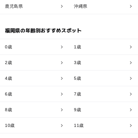
鹿児島県
沖縄県
福岡県の年齢別おすすめスポット
0歳
1歳
2歳
3歳
4歳
5歳
6歳
7歳
8歳
9歳
10歳
11歳