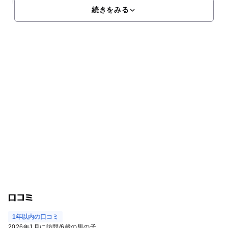
「みあれ祭」では、大漁旗をたなびかせた漁船150隻がパレ
続きをみる
口コミ
1年以内の口コミ
2026年1月に訪問
/
6歳の男の子