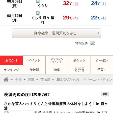
08月09日
32
24
℃
[-2]
℃
[-1]
くもり
(日)
08月10日
29
22
くもり 時々 晴
℃
[-4]
℃
[-1]
(月)
れ
降水確率・週間天気をみる
情報提供：
オンライン
おでかけ
イベント
チケット
クーポン
イベント
おでかけ
ランキング
年齢別
特集
子育て
ニュース
全国
関東
茨城県
JBS/JPA牛久校 ドリームバッティ
茨城周辺の注目お出かけ
さかな芸人ハットリくんと外来種捕獲の体験をしよう！in 霞ヶ
浦
親子で挑戦！ミッションは特定外来生物「ア