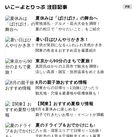
いこーよとりっぷ 注目記事
夏休みは「ばけばけ」の舞台へ
聖地巡礼・グルメ・花火大会を満喫！
夏の松江で「やりたいこと」をご紹介
暑い日はひんやりかき氷！
子供が笑顔になる♪ふわふわ天然かき氷
関東の有名＆おすすめ店を厳選紹介
東京から90分のまちで夏旅！
真田氏ゆかりの上田市で観光を満喫♪
涼しい高原・国宝・別所温泉をめぐる旅
8月の親子旅おすすめ情報
関東からの日帰り～1泊旅にぴったり
観光地・穴場＆避暑地や収穫体験も！
【関東】おすすめ夏祭り情報
8月＆夏休みに楽しめる♪
親子で行きたいお祭り・イベントが満載
夏のドライブ＆おでかけにも♪
八ヶ岳・清里エリアで日帰り～1泊旅！
北杜市の人気＆穴場観光スポット厳選