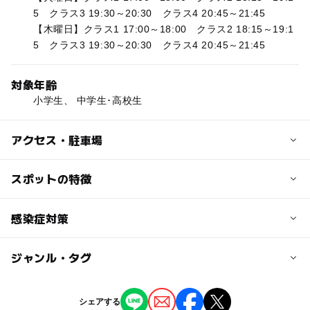
5 クラス3 19:30～20:30 クラス4 20:45～21:45
【木曜日】クラス1 17:00～18:00 クラス2 18:15～19:1
5 クラス3 19:30～20:30 クラス4 20:45～21:45
対象年齢
小学生、 中学生･高校生
アクセス・駐車場
近くの駅
スポットの特徴
ひたち野うしく駅
ー
ー
駐車場あり
感染症対策
駅から近い
荒川沖駅
ー
ー
授乳室あり
託児所
ジャンル・タグ
コーチングスタッフの体調管理を徹底しています。
牛久駅
スクール生には倦怠感など体調不良時にはレッスンを控え
◯
ー
雨でもOK
ベビーカーOK
ていただくことをお願いしています。
ジャンル
シェアする