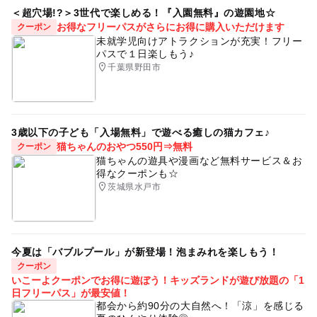
＜超穴場!?＞3世代で楽しめる！『入園無料』の遊園地☆
お得なフリーパスがさらにお得に購入いただけます
クーポン
未就学児向けアトラクションが充実！フリー
パスで１日楽しもう♪
千葉県野田市
3歳以下の子ども「入場無料」で遊べる癒しの猫カフェ♪
猫ちゃんのおやつ550円⇒無料
クーポン
猫ちゃんの遊具や漫画など無料サービス＆お
得なクーポンも☆
茨城県水戸市
今夏は「バブルプール」が新登場！泡まみれを楽しもう！
クーポン
いこーよクーポンでお得に遊ぼう！キッズランドが遊び放題の「1
日フリーパス」が最安値！
都会から約90分の大自然へ！「涼」を感じる