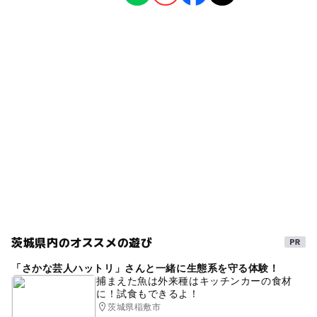
教室・習い事
ー
ー
食事持込OK
レストラン
ー
ー
売店
オムツ交換台
タグ
雨の日でもOK
室内
バッティングセンター
冬休み2025-2026
雨でも楽しめる
JBS
シルバーウィーク2026
夏休み2026
ジュニアバッティングスクール
秋のお出かけ2026
雨でも遊べる
常磐線
春休み2027
雨の日おでかけ
運動
常磐線(茨城県)
茨城県内のオススメの遊び
「さかな芸人ハットリ」さんと一緒に生態系を守る体験！
捕まえた魚は外来種はキッチンカーの食材
に！試食もできるよ！
茨城県稲敷市