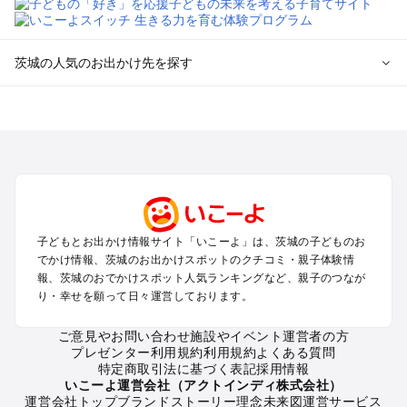
茨城の人気のお出かけ先を探す
茨城のエリアからプール子ども連れのお出かけスポット
を探す
柏・松戸・野田・取手のプールお出かけ
つくば・守谷・牛久のプールお出かけ
水戸・笠間のプールお出かけ
久喜・行田・加須・羽生のプールお出かけ
土浦・霞ヶ浦・鹿島・潮来のプールお出かけ
子どもとお出かけ情報サイト「いこーよ」は、茨城の子どものお
大洗・ひたちなかのプールお出かけ
でかけ情報、茨城のお出かけスポットのクチコミ・親子体験情
熊谷・太田・足利・古河のプールお出かけ
報、茨城のおでかけスポット人気ランキングなど、親子のつなが
日立・北茨城・奥久慈のプールお出かけ
り・幸せを願って日々運営しております。
常総・結城・桜川・境のプールお出かけ
ご意見やお問い合わせ
施設やイベント運営者の方
プレゼンター利用規約
利用規約
よくある質問
茨城の定番お出かけスポット
特定商取引法に基づく表記
採用情報
茨城の遊園地
いこーよ運営会社（アクトインディ株式会社）
運営会社トップ
ブランドストーリー
理念
未来図
運営サービス
茨城の動物園