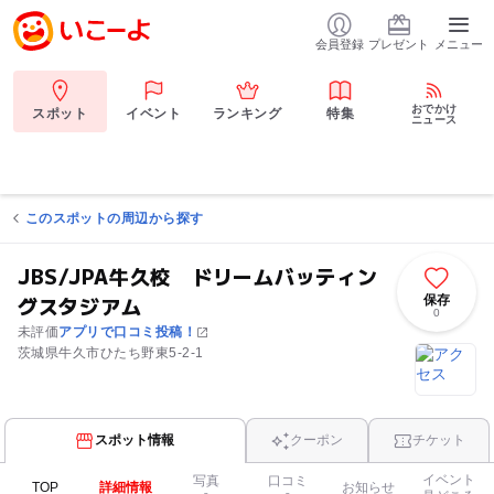
会員登録
プレゼント
メニュー
おでかけ
スポット
イベント
ランキング
特集
ニュース
このスポットの周辺から探す
JBS/JPA牛久校 ドリームバッティン
グスタジアム
保存
0
未評価
アプリで口コミ投稿！
茨城県牛久市ひたち野東5-2-1
スポット情報
クーポン
チケット
イベント
写真
口コミ
TOP
詳細情報
お知らせ