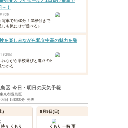
最強★スライダーなど1日遊び放題で
0円～！
所沢市
ら電車で約40分！屋根付きで
差しも気にせず遊べる♪
験を楽しみながら私立中高の魅力を発
千代田区
ふれながら学校選びと進路のヒ
見つかる
豊島区
今日・明日の天気予報
東京都豊島区
月08日 18時00分
発表
土)
8月9日(日)
 時々 くもり
くもり 一時 雨