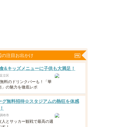
辺の注目お出かけ
食&キッズメニューに子供も大満足！
足立区
下無料のドリンクバーも！「華
衛」の魅力を徹底レポ
ーグ無料招待☆スタジアムの熱狂を体感
！
調布市
友人とサッカー観戦で最高の週
ごす！