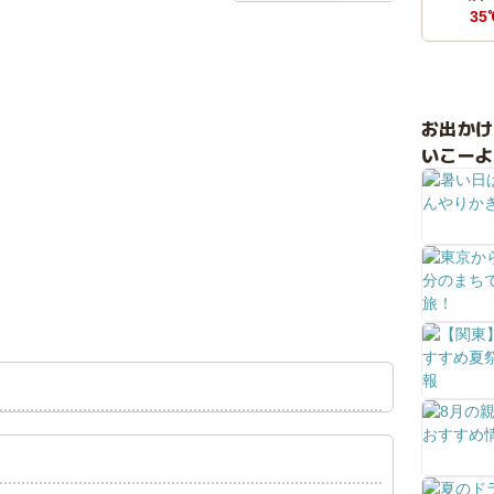
35
お出か
いこーよ