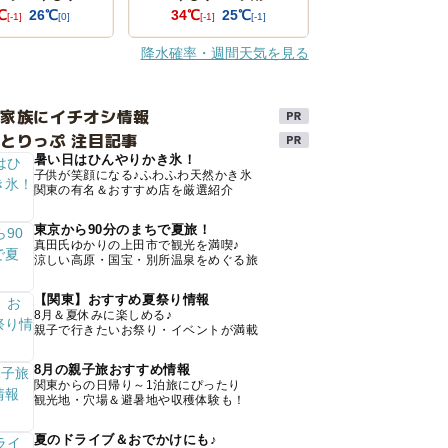
℃
26℃
34℃
25℃
[-1]
[0]
[-1]
[-1]
降水確率・週間天気を見る
け家族にイチオシ情報
とりっぷ 注目記事
暑い日はひんやりかき氷！
子供が笑顔になる♪ふわふわ天然かき氷
関東の有名＆おすすめ店を厳選紹介
東京から90分のまちで夏旅！
真田氏ゆかりの上田市で観光を満喫♪
涼しい高原・国宝・別所温泉をめぐる旅
【関東】おすすめ夏祭り情報
8月＆夏休みに楽しめる♪
親子で行きたいお祭り・イベントが満載
8月の親子旅おすすめ情報
関東からの日帰り～1泊旅にぴったり
観光地・穴場＆避暑地や収穫体験も！
夏のドライブ＆おでかけにも♪