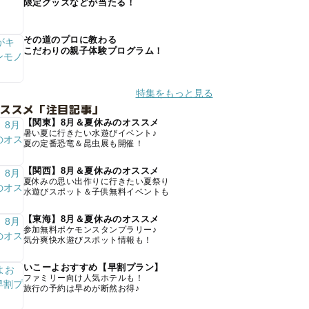
限定グッズなどが当たる！
その道のプロに教わる
こだわりの親子体験プログラム！
特集をもっと見る
オススメ「注目記事」
【関東】8月＆夏休みのオススメ
暑い夏に行きたい水遊びイベント♪
夏の定番恐竜＆昆虫展も開催！
【関西】8月＆夏休みのオススメ
夏休みの思い出作りに行きたい夏祭り
水遊びスポット＆子供無料イベントも
【東海】8月＆夏休みのオススメ
参加無料ポケモンスタンプラリー♪
気分爽快水遊びスポット情報も！
いこーよおすすめ【早割プラン】
ファミリー向け人気ホテルも！
旅行の予約は早めが断然お得♪