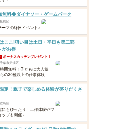
 参加無料◆ダイナソー・ゲームパーク
板橋区
テーマの縁日イベント♪
はここ!狙い目は土日・平日も第二部
0～がお得
ボーナスカッチンプレゼント！
ン
千葉市美浜区
6時間無料！子どもに大人気
からの30種以上の仕事体験
限定！親子で楽しめる体験が盛りだくさ
豊島区
究にもぴったり！工作体験やワ
ョップも開催♪