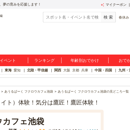
、夢の育みを応援します！
マイクーポン
春休み
イベント
ランキング
年齢別おでかけ
おで
東海
愛知
北陸・甲信越
関西
大阪
京都
兵庫
中国・四国
九州・
あうるぱーく フクロウカフェ池袋
あうるぱーく フクロウカフェ池袋の見どころ一覧
ライト）体験！気分は鷹匠！鷹匠体験！
ウカフェ池袋