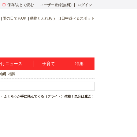
保存/あとで読む
ユーザー登録(無料)
ログイン
雨の日でもOK
動物とふれあう
1日中遊べるスポット
かけニュース
子育て
特集
沖縄
福岡
ふくろうが手に飛んでくる（フライト）体験！気分は鷹匠！鷹匠体験！