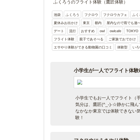
ふくろうのフライト体験（鷹匠体験）
池袋
ふくろう
フクロウ
フクロウカフェ
ふく
夏休みお出かけ
東京
都内
屋内なので雨でも遊
デート
流行
おすすめ
owl
owlcafe
TOKYO
フライト体験
親子であそべる
ご家族でおでかけ
エサやり体験ができる動物園の口コミ
体験型
いろ
小学生が一人でフライト体験
小学生でもお一人でフライト（
気分は、鷹匠(^_-)-☆静かに
なかなか東京では体験できない
験！