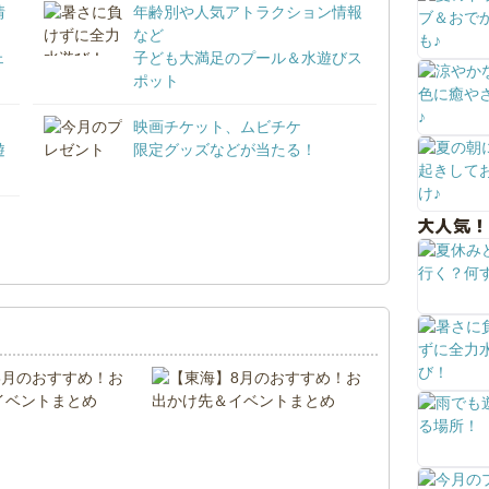
情
年齢別や人気アトラクション情報
など
ェ
子ども大満足のプール＆水遊びス
ポット
映画チケット、ムビチケ
遊
限定グッズなどが当たる！
大人気！
！