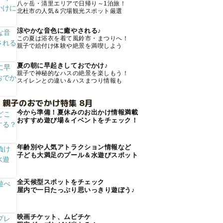
八ヶ岳・清里エリアで日帰り～1泊旅！
北杜市の人気＆穴場観光スポット厳選
涼やかな音色に癒やされる♪
この夏は浴衣を着て風鈴市・まつりへ！
親子で絵付け体験や絶景を満喫しよう
夏の朝に早起きしておでかけ♪
親子で神秘的なハスの絶景を楽しもう！
スイレンとの違い＆ハスまつり情報も
 親子のおでかけ特集 8月
今から準備！夏休みのお出かけ情報満載
おすすめ遊び場＆イベントをチェック！
年齢別や人気アトラクション情報など
子ども大満足のプール＆水遊びスポット
全天候型スポットをチェック
屋内で一日たっぷり思いっきり遊ぼう♪
映画チケット、ムビチケ