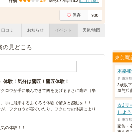
評価
★
★
★
★
★
3.9
幼児
3.7
小学生
4.2
[
口コミ
14
件
]
保存
930
口コミ
お知らせ
イベント
天気/地図
袋の見どころ
東京周
本格和
東京都
）体験！気分は鷹匠！鷹匠体験！
3歳以
フクロウが手に飛んできて餌をあげるまさに鷹匠（梟
屋与兵
す。手に飛来するふくろう体験で驚きと感動を！！
☆Jリ
すが、フクロウが寝ていたり、フクロウの体調により
しよう
東京都
家族・
人気の体験！！
末を過