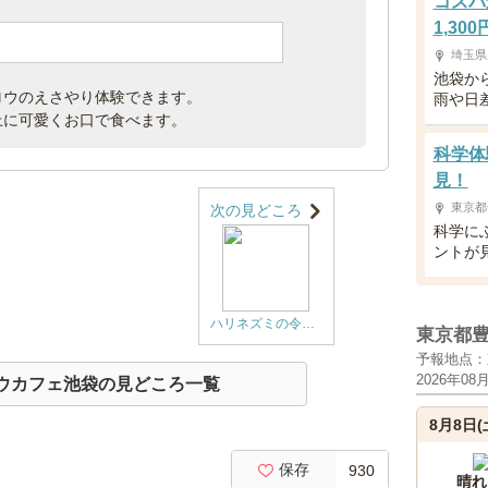
コスパ
1,30
埼玉県
池袋か
ロウのえさやり体験できます。
雨や日
上に可愛くお口で食べます。
科学体
見！
東京都
次の見どころ
科学に
ントが
ハリネズミの令和ベイビー誕生！！可愛い男女の双子ちゃん
東京都
予報地点：
2026年08
ロウカフェ池袋の見どころ一覧
8月8日(
保存
930
晴れ