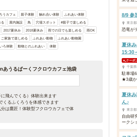
ろうカフェ
親子体験
触れ合い体験
ふれあい体験
8/9
べる
屋内施設
鳥
穴場スポット
#親子で楽しめる
東京都
恐竜が
2017夏休み
2018夏休み
雨での日でも楽しめる
雨OK
ご家族で楽しめる
ふれあい動物
ふれあい動物園
夏休み
いろ体験
動物とのふれあい
体験
15:3
クーポ
千葉県
inあうるぱーくフクロウカフェ池袋
駐車場
★3歳
夏休み
手に飛んでくる）体験出来ます
ん♪
飛んでくるふくろうを体感できます
気分は鷹匠！体験型フクロウカフェで体
東京都
自由研
ークシ