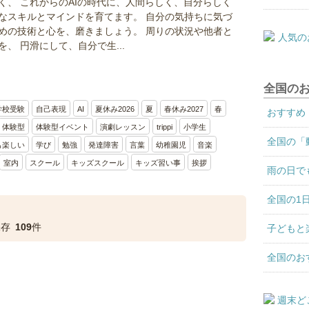
く、 これからのAIの時代に、人間らしく、自分らしく
なスキルとマインドを育てます。 自分の気持ちに気づ
めの技術と心を、磨きましょう。 周りの状況や他者と
、 円滑にして、自分で生...
全国の
学校受験
自己表現
AI
夏休み2026
夏
春休み2027
春
おすすめ
体験型
体験型イベント
演劇レッスン
trippi
小学生
全国の「
も楽しい
学び
勉強
発達障害
言葉
幼稚園児
音楽
室内
スクール
キッズスクール
キッズ習い事
挨拶
雨の日で
全国の1
保存
109
件
子どもと
全国のお