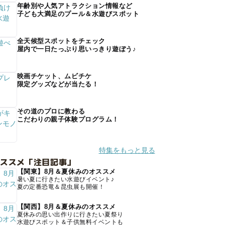
年齢別や人気アトラクション情報など
子ども大満足のプール＆水遊びスポット
全天候型スポットをチェック
屋内で一日たっぷり思いっきり遊ぼう♪
映画チケット、ムビチケ
限定グッズなどが当たる！
その道のプロに教わる
こだわりの親子体験プログラム！
特集をもっと見る
オススメ「注目記事」
【関東】8月＆夏休みのオススメ
暑い夏に行きたい水遊びイベント♪
夏の定番恐竜＆昆虫展も開催！
【関西】8月＆夏休みのオススメ
夏休みの思い出作りに行きたい夏祭り
水遊びスポット＆子供無料イベントも