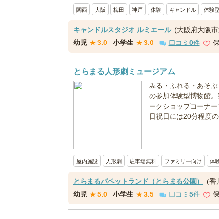
関西
大阪
梅田
神戸
体験
キャンドル
体験
キャンドルスタジオ ルミエール
(大阪府大阪市
幼児
★
3.0
小学生
★
3.0
口コミ
0
件
とらまる人形劇ミュージアム
みる・ふれる・あそぶ
の参加体験型博物館。
ークショップコーナー
日祝日には20分程度の
屋内施設
人形劇
駐車場無料
ファミリー向け
体
とらまるパペットランド（とらまる公園）
(香
幼児
★
5.0
小学生
★
3.5
口コミ
5
件