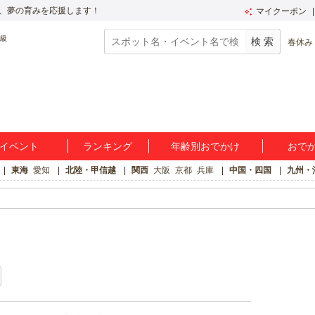
、夢の育みを応援します！
マイクーポン
春休み
イベント
ランキング
年齢別おでかけ
おで
東海
愛知
北陸・甲信越
関西
大阪
京都
兵庫
中国・四国
九州・