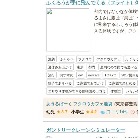
ふくろうが手に飛んでくる（フライト）
都内ではなかなか体験
るまさに鷹匠（梟匠）
に飛来するふくろう体
きる体験ですが、フク
池袋
ふくろう
フクロウ
フクロウカフェ
ふくろ
夏休みお出かけ
東京
都内
屋内なので雨でも遊べる
流行
おすすめ
owl
owlcafe
TOKYO
2017夏休
親子であそべる
ご家族でおでかけ
ご家族で楽しめる
エサやり体験ができる動物園の口コミ
体験型
いろい
あうるぱーく フクロウカフェ池袋
(東京都豊島
幼児
★
3.7
小学生
★
4.2
口コミ
14
件
ガントリークレーンシミュレーター