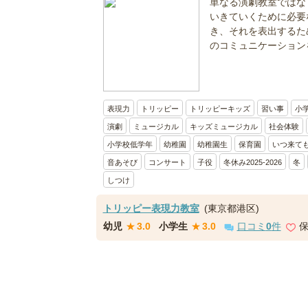
単なる演劇教室ではな
いきていくために必要
き、それを表出するた
のコミュニケーションを
表現力
トリッピー
トリッピーキッズ
習い事
小
演劇
ミュージカル
キッズミュージカル
社会体験
小学校低学年
幼稚園
幼稚園生
保育園
いつ来て
音あそび
コンサート
子役
冬休み2025-2026
冬
しつけ
トリッピー表現力教室
(東京都港区)
幼児
★
3.0
小学生
★
3.0
口コミ
0
件