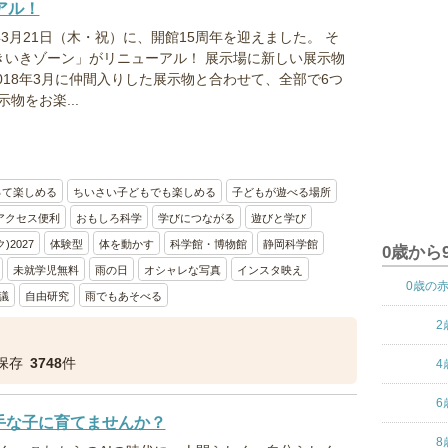
アル！
年3月21日（木・祝）に、開館15周年を迎えました。 そ
きいきゾーン」がリニューアル！ 展示場に新しい展示物
018年3月に仲間入りした展示物と合わせて、全部で6つ
物をお楽...
って楽しめる
ちいさい子どもでも楽しめる
子どもが遊べる場所
アクセス便利
おもしろ科学
学びにつながる
遊びと学び
2027
体験型
体を動かす
科学館・博物館
静岡科学館
0歳から
未就学児無料
雨の日
オシャレな写真
インスタ映え
0歳の
議
自由研究
雨でもあそべる
2
保存
3748
件
4
6
手な子に育てませんか？
8