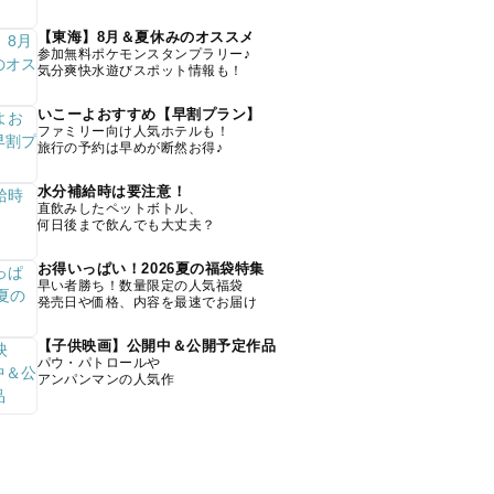
【東海】8月＆夏休みのオススメ
参加無料ポケモンスタンプラリー♪
気分爽快水遊びスポット情報も！
いこーよおすすめ【早割プラン】
ファミリー向け人気ホテルも！
旅行の予約は早めが断然お得♪
水分補給時は要注意！
直飲みしたペットボトル、
何日後まで飲んでも大丈夫？
お得いっぱい！2026夏の福袋特集
早い者勝ち！数量限定の人気福袋
発売日や価格、内容を最速でお届け
【子供映画】公開中＆公開予定作品
パウ・パトロールや
アンパンマンの人気作