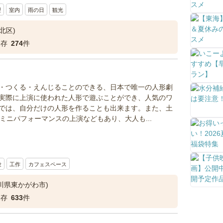
型
室内
雨の日
観光
北区)
保存
274
件
・つくる・えんじることのできる、日本で唯一の人形劇
実際に上演に使われた人形で遊ぶことができ、人気のワ
では、自分だけの人形を作ることも出来ます。また、土
ミニパフォーマンスの上演などもあり、大人も...
験
工作
カフェスペース
川県東かがわ市)
保存
633
件