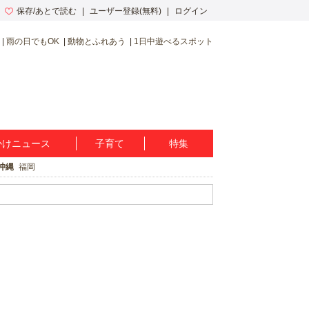
保存/あとで読む
ユーザー登録(無料)
ログイン
雨の日でもOK
動物とふれあう
1日中遊べるスポット
かけニュース
子育て
特集
沖縄
福岡