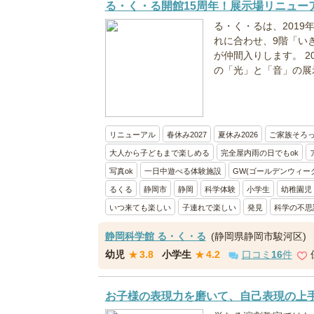
る・く・る開館15周年！展示場リニュー
る・く・るは、2019
れに合わせ、9階「い
が仲間入りします。 2
の「光」と「音」の展示
リニューアル
春休み2027
夏休み2026
ご家族そろ
大人から子どもまで楽しめる
完全屋内雨の日でもok
写真ok
一日中遊べる体験施設
GW(ゴールデンウィーク)
るくる
静岡市
静岡
科学体験
小学生
幼稚園児
いつ来ても楽しい
子連れで楽しい
発見
科学の不思
静岡科学館 る・く・る
(静岡県静岡市駿河区)
幼児
★
3.8
小学生
★
4.2
口コミ
16
件
お子様の表現力を磨いて、自己表現の上