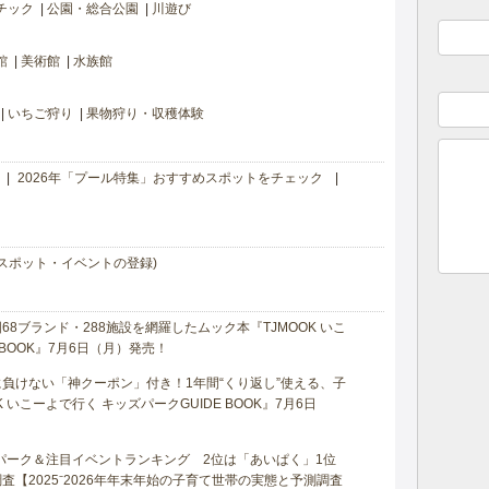
チック
公園・総合公園
川遊び
館
美術館
水族館
いちご狩り
果物狩り・収穫体験
2026年「プール特集」おすすめスポットをチェック
スポット・イベントの登録)
8ブランド・288施設を網羅したムック本『TJMOOK いこ
 BOOK』7月6日（月）発売！
負けない「神クーポン」付き！1年間“くり返し”使える、子
 いこーよで行く キッズパークGUIDE BOOK』7月6日
マパーク＆注目イベントランキング 2位は「あいぱく」1位
【2025⁻2026年年末年始の子育て世帯の実態と予測調査