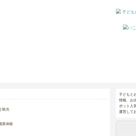
子どもと
情報、お
ポット人
観光
運営して
職業体験