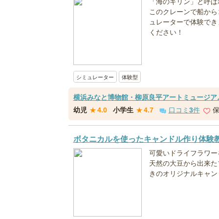
「海のキリン」と呼ば
このクレーンで船から
ュレーターで体験でき
ください！
シミュレーター
体験型
横浜みなと博物館・柳原良平アートミュージア
幼児
★
4.0
小学生
★
4.7
口コミ
3
件
ボタニカルを使ったキャンドル作り体験
可愛いドライフラワー
天然の大豆から出来た
きのオリジナルキャン