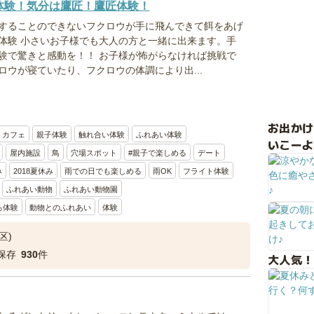
体験！気分は鷹匠！鷹匠体験！
することのできないフクロウが手に飛んできて餌をあげ
体験 小さいお子様でも大人の方と一緒に出来ます。手
験で驚きと感動を！！ お子様が怖がらなければ挑戦で
ロウが寝ていたり、フクロウの体調により出...
お出か
うカフェ
親子体験
触れ合い体験
ふれあい体験
いこーよ
屋内施設
鳥
穴場スポット
#親子で楽しめる
デート
み
2018夏休み
雨での日でも楽しめる
雨OK
フライト体験
ふれあい動物
ふれあい動物園
ろ体験
動物とのふれあい
体験
区)
保存
930
件
大人気！