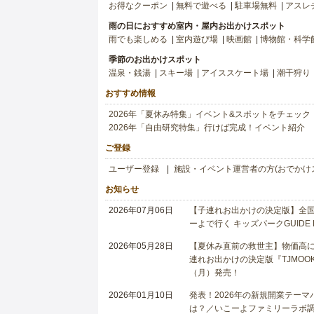
お得なクーポン
無料で遊べる
駐車場無料
アスレ
雨の日におすすめ室内・屋内お出かけスポット
雨でも楽しめる
室内遊び場
映画館
博物館・科学
季節のお出かけスポット
温泉・銭湯
スキー場
アイススケート場
潮干狩り
おすすめ情報
2026年「夏休み特集」イベント&スポットをチェック
2026年「自由研究特集」行けば完成！イベント紹介
ご登録
ユーザー登録
施設・イベント運営者の方(おでかけ
お知らせ
2026年07月06日
【子連れお出かけの決定版】全国6
ーよで行く キッズパークGUIDE
2026年05月28日
【夏休み直前の救世主】物価高に
連れお出かけの決定版『TJMOOK
（月）発売！
2026年01月10日
発表！2026年の新規開業テー
は？／いこーよファミリーラボ調査