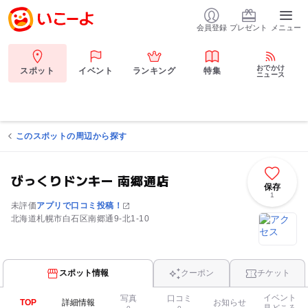
会員登録
プレゼント
メニュー
おでかけ
スポット
イベント
ランキング
特集
ニュース
このスポットの周辺から探す
びっくりドンキー 南郷通店
保存
1
未評価
アプリで口コミ投稿！
北海道札幌市白石区南郷通9-北1-10
スポット情報
クーポン
チケット
イベント
写真
口コミ
TOP
詳細情報
お知らせ
見どころ