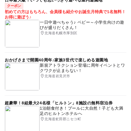
日本最大級！いつでも思いっきり遊べる屋内遊園地
クーポン
初めての方はもちろん、会員様も紹介やお誕生月特典で1名無料！
お得に遊ぼう♪
一日中遊べちゃう♪ ベビー～小学生向けの遊
びが盛りだくさん！
北海道札幌市厚別区
おかげさまで開園40周年♪家族3世代で楽しめる遊園地
新規アトラクション登場に周年イベントとワ
クワクが止まらない！
北海道岩見沢市
超豪華！8組最大24名様「ヒルトン」8施設の無料宿泊券
1泊朝食付き！プールに大自然！子ども大満
足のヒルトンホテルへ
北海道虻田郡ニセコ町