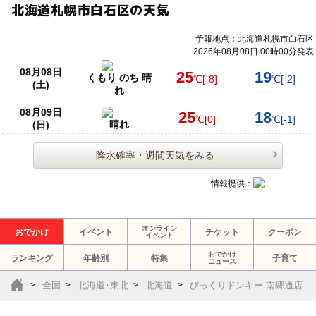
北海道札幌市白石区の天気
予報地点：北海道札幌市白石区
2026年08月08日 00時00分発表
08月08日
25
19
くもり のち 晴
℃
[-8]
℃
[-2]
(土)
れ
08月09日
25
18
℃
[0]
℃
[-1]
晴れ
(日)
降水確率・週間天気をみる
情報提供：
オンライン
おでかけ
イベント
チケット
クーポン
イベント
おでかけ
ランキング
年齢別
特集
子育て
ニュース
全国
北海道･東北
北海道
びっくりドンキー 南郷通店