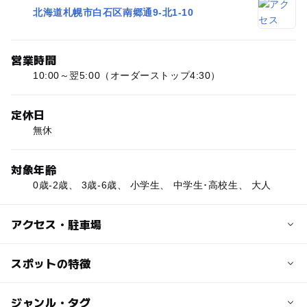
北海道札幌市白石区南郷通9-北1-10
営業時間
10:00～翌5:00（オーダーストップ4:30）
定休日
無休
対象年齢
0歳-2歳、 3歳-6歳、 小学生、 中学生･高校生、 大人
アクセス・駐車場
交通アクセス
スポットの特徴
地下鉄南郷7丁目駅から徒歩約5分
◯
◯
駐車場あり
ジャンル・タグ
駅から近い