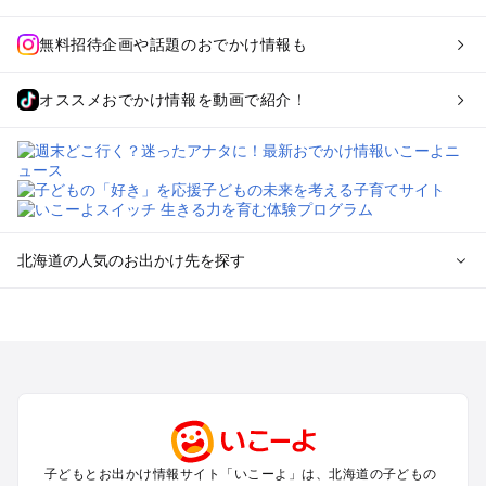
無料招待企画や話題のおでかけ情報も
オススメおでかけ情報を動画で紹介！
北海道の人気のお出かけ先を探す
北海道のエリアからプール子ども連れのお出かけスポッ
トを探す
札幌（大通公園・すすきの）周辺のプールお出かけ
旭川・美瑛・層雲峡のプールお出かけ
登別・洞爺湖・苫小牧・室蘭のプールお出かけ
函館・湯の川温泉・大沼・松前のプールお出かけ
帯広・十勝・サホロ・狩勝高原のプールお出かけ
子どもとお出かけ情報サイト「いこーよ」は、北海道の子どもの
千歳・石狩・空知・美唄のプールお出かけ