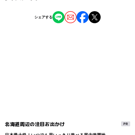
近くの駅
南郷７丁目駅
ー
ー
授乳室あり
託児所
ジャンル
シェアする
レストラン・カフェ
◯
◯
雨でもOK
ベビーカーOK
南郷１３丁目駅
タグ
ー
◯
食事持込OK
レストラン
白石駅
駐車場あり
雨でも遊べる
駐車場無料
駅から近い
ー
◯
売店
オムツ交換台
駐車可能台数
雨の日でもOK
グルメ
雨でも楽しめる
室内
30台
雨の日おでかけ
ベビーカーOK
食を楽しむ
駐車場料金
無料
北海道周辺の注目お出かけ