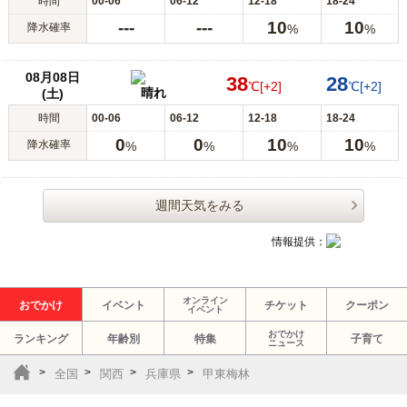
時間
00-06
06-12
12-18
18-24
---
---
10
10
降水確率
%
%
08月08日
38
28
℃
[+2]
℃
[+2]
晴れ
(土)
時間
00-06
06-12
12-18
18-24
0
0
10
10
降水確率
%
%
%
%
週間天気をみる
情報提供：
オンライン
おでかけ
イベント
チケット
クーポン
イベント
おでかけ
ランキング
年齢別
特集
子育て
ニュース
全国
関西
兵庫県
甲東梅林