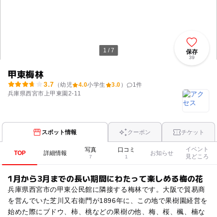
1 / 7
保存
39
甲東梅林
3.7
（幼児
4.0
小学生
3.0
）
1
件
兵庫県西宮市上甲東園2-11
スポット情報
クーポン
チケット
イベント
写真
口コミ
TOP
詳細情報
お知らせ
見どころ
7
1
1月から3月までの長い期間にわたって楽しめる梅の花
兵庫県西宮市の甲東公民館に隣接する梅林です。大阪で貿易商
を営んでいた芝川又右衛門が1896年に、この地で果樹園経営を
始めた際にブドウ、柿、桃などの果樹の他、梅、桜、楓、楠な