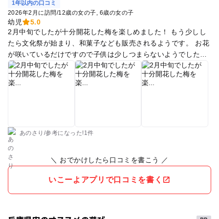
1年以内の口コミ
2026年2月に訪問
/
12歳の女の子
6歳の女の子
幼児
5.0
2月中旬でしたが十分開花した梅を楽しめました！ もう少しし
たら文化祭が始まり、和菓子なども販売されるようです。 お花
が咲いているだけですので子供は少しつまらないようでしたが
写真を撮ったり梅の花の匂いをかいだり、30分もいれば十分の
広さですのでお散歩には良かったです。 文化祭前でしたので公
民館の駐車場にギリギリ停めることができましたがすぐいっぱ
いになりそうでした。 関学の食堂でランチなどをするのも良さ
そうです。
あのさり
/
参考に
なった!
1件
＼ おでかけしたら口コミを書こう ／
いこーよアプリで口コミを書く