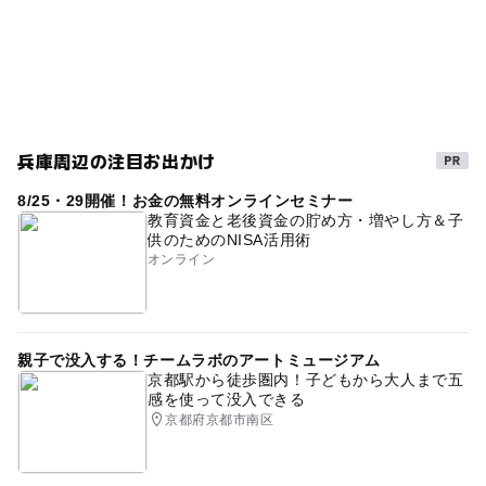
節約お出かけ
ゴールデンウィーク2015
節約子連れ
GW(ゴールデンウィーク)2016
果樹園
夏休み2016
シルバーウィーク2026
自然景観・ハイキングあり
無料で遊べる
梅林
無料施設
節約遊び場
兵庫周辺の注目お出かけ
梅の名所
春休み2027
午後から遊べる
阪急今津線
8/25・29開催！お金の無料オンラインセミナー
秋のお出かけ2026
gw2015
夏休み・自由研究2026
教育資金と老後資金の貯め方・増やし方＆子
供のためのNISA活用術
自然体験あり
自然体験
0円お出かけ
夏休み2026
オンライン
西宮市
ゴールデンウィーク2016
0円スポット
散歩
GW2016
朝から遊べる
0円遊び場
親子で没入する！チームラボのアートミュージアム
ゴールデンウィーク
三連休
平成27年
京都駅から徒歩圏内！子どもから大人まで五
感を使って没入できる
ベビーカーOK
兵庫県
夏休み2015
節約
京都府京都市南区
GW(ゴールデンウィーク)2027
節約でおでかけ