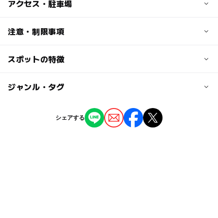
子供の料金
アクセス・駐車場
無料
交通アクセス
注意・制限事項
大人の料金
阪急電鉄「甲東園」駅または阪急バス「上甲東園」下車す
無料
ぐ
スポットの特徴
ベビーカー可
自然体験:あり
近くの駅
ガーデン:あり（梅林）
ー
ー
駐車場あり
ジャンル・タグ
駅から近い
甲東園駅
ー
ー
授乳室あり
託児所
ジャンル
シェアする
仁川駅
観光
ー
◯
雨でもOK
ベビーカーOK
門戸厄神駅
タグ
◯
ー
食事持込OK
レストラン
駐車場詳細
節約おでかけ
夏休み2014
外遊び
GW
ー
ー
売店
オムツ交換台
駐車場はありません
タダでお出かけ
公園併設
食事持込OK
植物とふれあう
GW(ゴールデンウィーク)2015
梅園