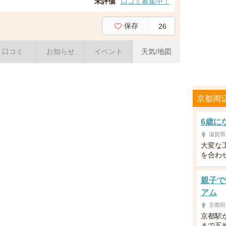
未評価
口コミ募集中！
保存
26
口コミ
お知らせ
イベント
天気/地図
京都周
6歳に
滋賀県
大変な
を合わ
親子で
アム
京都府
京都駅
まで五