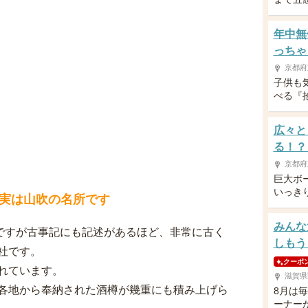
年中無
っちゃ
京都府
子供も
べる『
広々と
る！？
京都府
巨大ボ
いっき
実は山吹の名所です
みんな
）ですが古事記にも記述があるほど、非常に古く
しもう
社です。
クーポ
れています。
滋賀県
各地から奉納された酒樽が幾重にも積み上げら
8月は
ーナー