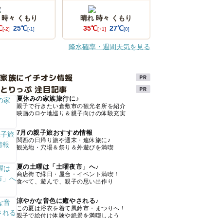
 時々 くもり
晴れ 時々 くもり
℃
25℃
35℃
27℃
[-2]
[-1]
[+1]
[0]
降水確率・週間天気を見る
け家族にイチオシ情報
とりっぷ 注目記事
夏休みの家族旅行に♪
親子で行きたい倉敷市の観光名所を紹介
映画のロケ地巡り＆親子向けの体験充実
7月の親子旅おすすめ情報
関西の日帰り旅や週末・連休旅に♪
観光地・穴場＆祭り＆外遊びを満喫
夏の土曜は「土曜夜市」へ♪
商店街で縁日・屋台・イベント満喫！
食べて、遊んで、親子の思い出作り
涼やかな音色に癒やされる♪
この夏は浴衣を着て風鈴市・まつりへ！
親子で絵付け体験や絶景を満喫しよう