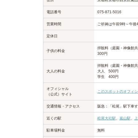
住所
京都府京都市西京区嵐山
電話番号
075-871-5016
営業時間
ご祈祷は午前9時～午後
定休日
拝観料（庭園・神像館共
子供の料金
300円
拝観料（庭園・神像館
大人の料金
大人 500円
学生 400円
オフィシャル
このスポットのオフィシ
（公式）サイト
交通情報・アクセス
阪急：「松尾」駅下車す
近くの駅
松尾大社駅
、
嵐山駅
、
上
駐車場料金
無料