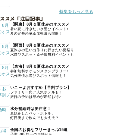
特集をもっと見る
オススメ「注目記事」
【関東】8月＆夏休みのオススメ
暑い夏に行きたい水遊びイベント♪
夏の定番恐竜＆昆虫展も開催！
【関西】8月＆夏休みのオススメ
夏休みの思い出作りに行きたい夏祭り
水遊びスポット＆子供無料イベントも
【東海】8月＆夏休みのオススメ
参加無料ポケモンスタンプラリー♪
気分爽快水遊びスポット情報も！
いこーよおすすめ【早割プラン】
ファミリー向け人気ホテルも！
旅行の予約は早めが断然お得♪
水分補給時は要注意！
直飲みしたペットボトル、
何日後まで飲んでも大丈夫？
全国のお得なフリーきっぷ15選
子供50円均一の切符から