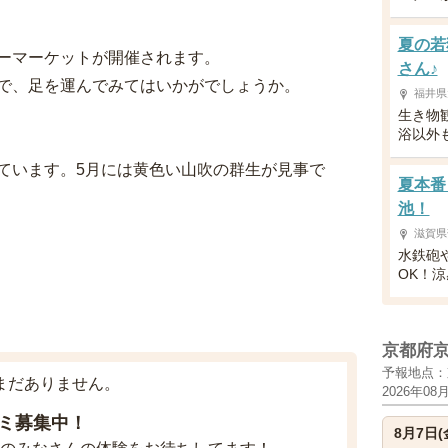
夏の若
ーマーケットが開催されます。
さん♪
で、足を運んでみてはいかがでしょうか。
福井県
生き物
浴以外
ています。5月には黄色い山吹の群生が見事で
夏本番
池！
滋賀県
水鉄砲
OK！
京都府
予報地点：
まだありません。
2026年08
ミ募集中！
8月7日(