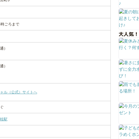
宮町3
4時ごろまで
大人気！
通）
共通）
ャル（公式）サイトへ
ぐ
桂駅