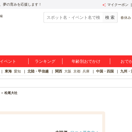
、夢の育みを応援します！
マイクーポン
春休み
イベント
ランキング
年齢別おでかけ
おで
東海
愛知
北陸・甲信越
関西
大阪
京都
兵庫
中国・四国
九州・
松尾大社