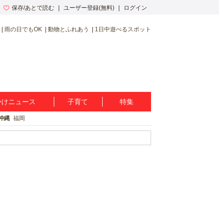
保存/あとで読む
ユーザー登録(無料)
ログイン
雨の日でもOK
動物とふれあう
1日中遊べるスポット
かけニュース
子育て
特集
沖縄
福岡