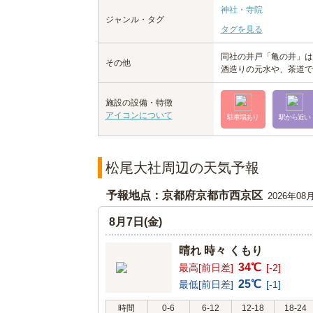
神社・寺院
ジャンル・タグ
タグを見る
同社の井戸「亀の井」は
その他
酒造りの元水や、茶道で
施設の設備・特徴
アイコンについて
駐車場あり
駅から近い
松尾大社周辺の天気予報
予報地点：京都府京都市西京区
2026年08
8月7日(金)
晴れ 時々 くもり
34℃
最高[前日差]
[-2]
25℃
最低[前日差]
[-1]
時間
0-6
6-12
12-18
18-24