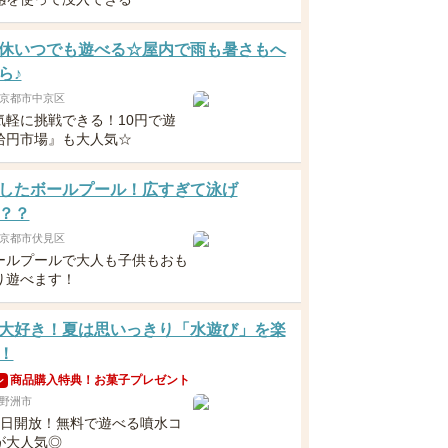
休いつでも遊べる☆屋内で雨も暑さもへ
ら♪
京都市中京区
気軽に挑戦できる！10円で遊
拾円市場』も大人気☆
したボールプール！広すぎて泳げ
？？
京都市伏見区
ールプールで大人も子供もおも
り遊べます！
大好き！夏は思いっきり「水遊び」を楽
！
商品購入特典！お菓子プレゼント
ン
野洲市
毎日開放！無料で遊べる噴水コ
が大人気◎