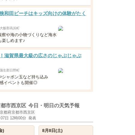
狭和田ビーチはキッズ向けの体験がたく
大飯郡高浜町
観察や海の小物づくりなど海水
も楽しめます♪
！滋賀県最大級の広さのじゃぶじゃぶ
蒲生郡日野町
やシャボン玉など持ち込み
涼感イベントも開催◎
京都市西京区
今日・明日の天気予報
京都府京都市西京区
月07日 12時00分
発表
金)
8月8日(土)