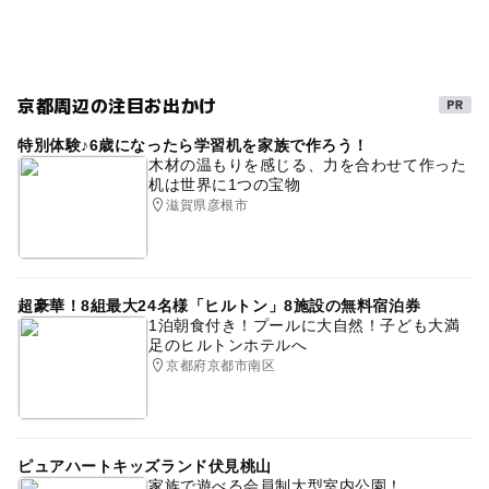
ゴールデンウィーク2015
雨の日でもOK
阪急京都本線
ゴールデンウィーク
節約遊び場
節約
雨のお出かけ
室内
食事持込OK
京都周辺の注目お出かけ
GW(ゴールデンウィーク)2015
シルバーウィーク2026
特別体験♪6歳になったら学習机を家族で作ろう！
節約おでかけ
節約お出かけ
無料観覧日あり
木材の温もりを感じる、力を合わせて作った
机は世界に1つの宝物
三連休
ミュージアム
GW2016
駐車場無料
滋賀県彦根市
無料施設
日本初
夏休み2026
春休み2027
GW(ゴールデンウィーク)2016
節約でおでかけ
GW
超豪華！8組最大24名様「ヒルトン」8施設の無料宿泊券
交通安全の神社・寺院
節約子連れ
1泊朝食付き！プールに大自然！子ども大満
足のヒルトンホテルへ
阪急京都本線(京都府)
雨でも遊べる
0円お出かけ
京都府京都市南区
GW(ゴールデンウィーク)2027
駐車場あり
0円スポット
寒くても楽しめる
雨の日おでかけ
ピュアハートキッズランド伏見桃山
平成27年
家族で遊べる会員制大型室内公園！