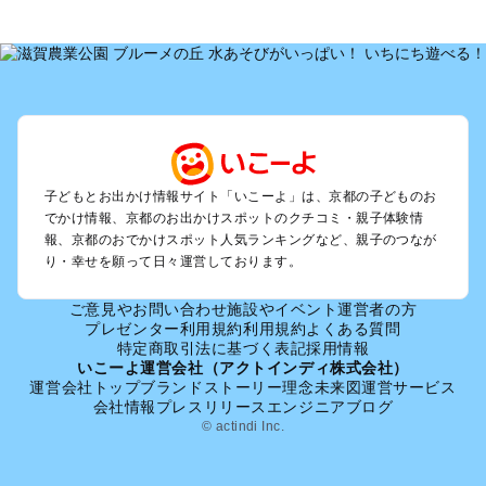
京都のエリアからプール子ども連れのお出かけスポット
を探す
宇治・京都南部（長岡京・山崎）のプールお出かけ
京都駅周辺・四条河原町・東寺・伏見（伏見稲荷）のプールお
出かけ
天橋立・舞鶴・丹後半島のプールお出かけ
福知山・綾部のプールお出かけ
亀岡・湯の花・美山・丹波のプールお出かけ
子どもとお出かけ情報サイト「いこーよ」は、京都の子どものお
嵐山・嵯峨野・高雄のプールお出かけ
でかけ情報、京都のお出かけスポットのクチコミ・親子体験情
烏丸・二条城・北野天満宮のプールお出かけ
報、京都のおでかけスポット人気ランキングなど、親子のつなが
り・幸せを願って日々運営しております。
丹後・久美浜のプールお出かけ
清水寺・祇園・東山・金閣寺・北白川周辺のプールお出かけ
ご意見やお問い合わせ
施設やイベント運営者の方
大原・鞍馬・貴船のプールお出かけ
プレゼンター利用規約
利用規約
よくある質問
特定商取引法に基づく表記
採用情報
京都の定番お出かけスポット
いこーよ運営会社（アクトインディ株式会社）
運営会社トップ
ブランドストーリー
理念
未来図
運営サービス
京都の遊園地
会社情報
プレスリリース
エンジニアブログ
京都の動物園
© actindi Inc.
京都のバーベキュー
京都の釣り