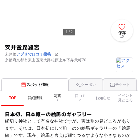
1 / 2
保存
15
安井金毘羅宮
未評価
アプリで口コミ投稿！
京都府京都市東山区東大路松原上ル下弁天町70
スポット情報
クーポン
チケット
イベント
写真
口コミ
TOP
詳細情報
お知らせ
見どころ
2
0
日本初、日本唯一の絵馬のギャラリー
縁切り神社として有名な神社ですが、実は別の見どころがあり
ます。それは、日本初にして唯一のの絵馬ギャラリーの「絵馬
館」です。現在、絵馬と言えば紐でつるすような小さなものが