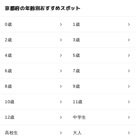
京都府の年齢別おすすめスポット
0歳
1歳
2歳
3歳
4歳
5歳
6歳
7歳
8歳
9歳
10歳
11歳
12歳
中学生
高校生
大人