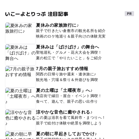
いこーよとりっぷ 注目記事
夏休みの家族旅行に♪
親子で行きたい倉敷市の観光名所を紹介
映画のロケ地巡り＆親子向けの体験充実
夏休みは「ばけばけ」の舞台へ
聖地巡礼・グルメ・花火大会を満喫！
夏の松江で「やりたいこと」をご紹介
7月の親子旅おすすめ情報
関西の日帰り旅や週末・連休旅に♪
観光地・穴場＆祭り＆外遊びを満喫
夏の土曜は「土曜夜市」へ♪
商店街で縁日・屋台・イベント満喫！
食べて、遊んで、親子の思い出作り
涼やかな音色に癒やされる♪
この夏は浴衣を着て風鈴市・まつりへ！
親子で絵付け体験や絶景を満喫しよう
夏の朝に早起きしておでかけ♪