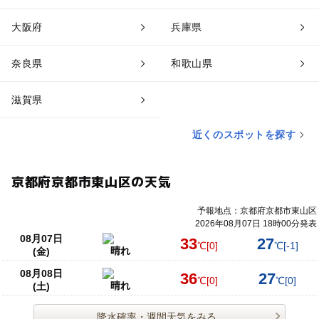
大阪府
兵庫県
奈良県
和歌山県
滋賀県
近くのスポットを探す
京都府京都市東山区の天気
予報地点：京都府京都市東山区
2026年08月07日 18時00分発表
08月07日
33
27
℃
[0]
℃
[-1]
晴れ
(金)
08月08日
36
27
℃
[0]
℃
[0]
晴れ
(土)
降水確率・週間天気をみる