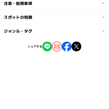
拝観自由
交通アクセス
注意・制限事項
【絵馬館】
市バス：「東山安井」下車すぐ
高校生以下400円、幼児無料
【自動車】
スポットの特徴
絵馬館の入館料で、先代の宮司さん個人のガラス工芸、美
名神高速「京都東」I.C⇒五条通り⇒東大路下がる
術品コレクションを集めた「ガラスの部屋」の見学もでき
大人の料金
ます。
◯
ー
駐車場あり
ジャンル・タグ
駅から近い
無料
近くの駅
拝観自由
2015.01.22
祇園四条駅
【絵馬館】
ー
ー
授乳室あり
託児所
ジャンル
現在「絵馬館」並びに「ガラスの部屋」は臨時休館中で
シェアする
500円
す。
美術館
神社・寺院
京都河原町駅
ー
ー
雨でもOK
ベビーカーOK
■絵馬館
タグ
清水五条駅
無料観覧日あり：幼児無料は通年無料
◯
ー
食事持込OK
レストラン
京阪本線(京都府)
京阪本線
タダでお出かけ
駐車場料金
ー
ー
売店
オムツ交換台
gw2015
ゴールデンウィーク2016
0円遊び場
無料
藤の名所
神社
冬休み2025-2026
秋のお出かけ2026
初詣
雨でも楽しめる