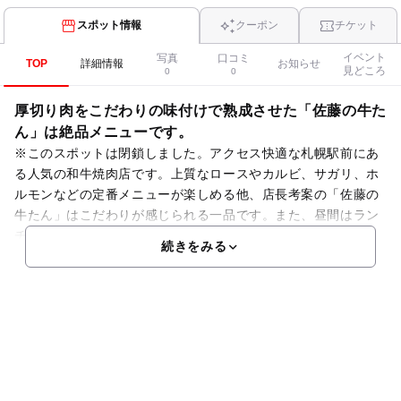
スポット情報
クーポン
チケット
イベント
写真
口コミ
TOP
詳細情報
お知らせ
見どころ
0
0
厚切り肉をこだわりの味付けで熟成させた「佐藤の牛た
ん」は絶品メニューです。
※このスポットは閉鎖しました。アクセス快適な札幌駅前にあ
る人気の和牛焼肉店です。上質なロースやカルビ、サガリ、ホ
ルモンなどの定番メニューが楽しめる他、店長考案の「佐藤の
牛たん」はこだわりが感じられる一品です。また、昼間はラン
チメニューを行っており、仙台風牛タン定食が好評です。かし
続きをみる