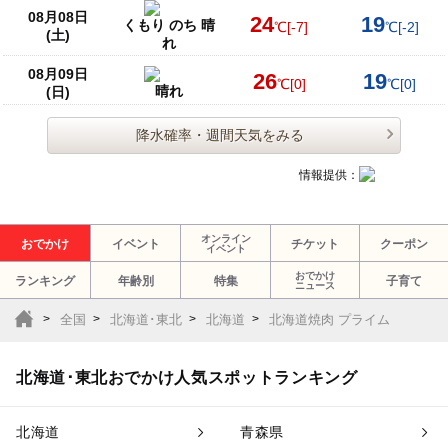
08月08日
24
19
くもり のち 晴
℃
[-7]
℃
[-2]
(土)
れ
08月09日
26
19
℃
[0]
℃
[0]
晴れ
(日)
降水確率・週間天気をみる
情報提供：
オンライン
おでかけ
イベント
チケット
クーポン
イベント
おでかけ
ランキング
年齢別
特集
子育て
ニュース
全国
北海道･東北
北海道
北海道焼肉 プライム
北海道･東北おでかけ人気スポットランキング
北海道
青森県