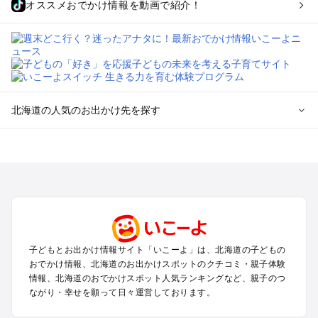
オススメおでかけ情報を動画で紹介！
北海道の人気のお出かけ先を探す
北海道のエリアからプール子ども連れのお出かけスポッ
トを探す
札幌（大通公園・すすきの）周辺のプールお出かけ
旭川・美瑛・層雲峡のプールお出かけ
登別・洞爺湖・苫小牧・室蘭のプールお出かけ
函館・湯の川温泉・大沼・松前のプールお出かけ
帯広・十勝・サホロ・狩勝高原のプールお出かけ
子どもとお出かけ情報サイト「いこーよ」は、北海道の子どもの
千歳・石狩・空知・美唄のプールお出かけ
おでかけ情報、北海道のお出かけスポットのクチコミ・親子体験
小樽・積丹・キロロのプールお出かけ
情報、北海道のおでかけスポット人気ランキングなど、親子のつ
富良野・美瑛・トマム・占冠のプールお出かけ
ながり・幸せを願って日々運営しております。
ニセコ・ルスツのプールお出かけ