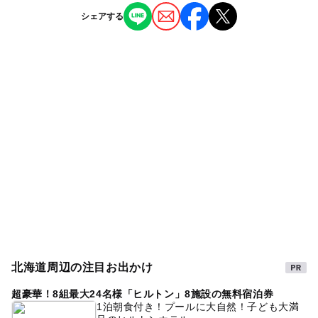
さっぽろ駅
ー
ー
授乳室あり
託児所
ジャンル
シェアする
レストラン・カフェ
◯
◯
雨でもOK
ベビーカーOK
札幌駅
タグ
ー
◯
食事持込OK
レストラン
駐車場詳細
雨の日おでかけ
駅から近い
雨の日でもOK
無料
ー
ー
売店
オムツ交換台
駐車場あり
ベビーカーOK
グルメ
雨でも遊べる
藤
雨でも楽しめる
室内
ランチ
北海道周辺の注目お出かけ
超豪華！8組最大24名様「ヒルトン」8施設の無料宿泊券
1泊朝食付き！プールに大自然！子ども大満