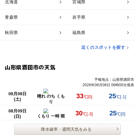
北海道
宮城県
青森県
岩手県
秋田県
福島県
近くのスポットを探す
山形県酒田市の天気
予報地点：山形県酒田市
2026年08月08日 06時00分発表
08月08日
33
25
晴れ のち くも
℃
[0]
℃
[-1]
(土)
り
08月09日
30
25
℃
[-3]
℃
[0]
くもり 一時 雨
(日)
降水確率・週間天気をみる