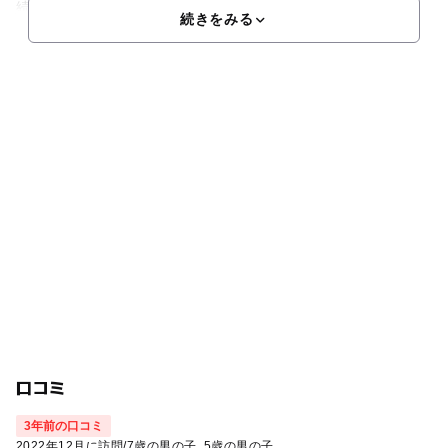
続けるおせんべい。その「オランダせんべい」の製造過程が見
続きをみる
口コミ
3年前の口コミ
2022年12月に訪問
/
7歳の男の子
5歳の男の子