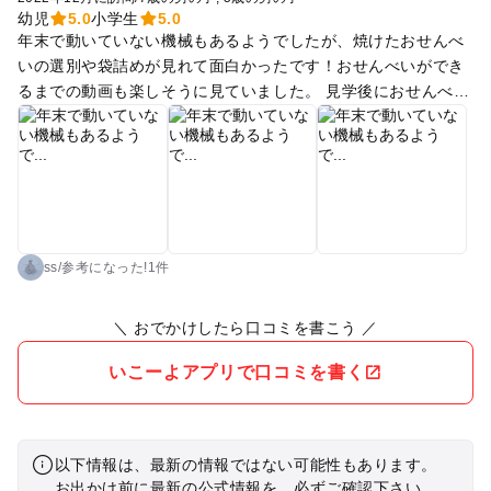
幼児
5.0
小学生
5.0
年末で動いていない機械もあるようでしたが、焼けたおせんべ
いの選別や袋詰めが見れて面白かったです！おせんべいができ
るまでの動画も楽しそうに見ていました。 見学後におせんべい
を焼く体験をしましたが、ペラペラのおせんべいのもとがぷく
ぷくと膨らんでいくのがとても楽しかったようです。 オランダ
せんべいのキャラクターも可愛い♡パッケージの顔ハメ、トリ
ックアートやキャラクターを探すゲームなどもありました。 カ
フェは年末お休みだったようで残念。
ss
/
参考に
なった!
1件
＼ おでかけしたら口コミを書こう ／
いこーよアプリで口コミを書く
以下情報は、最新の情報ではない可能性もあります。
お出かけ前に最新の公式情報を、必ずご確認下さい。