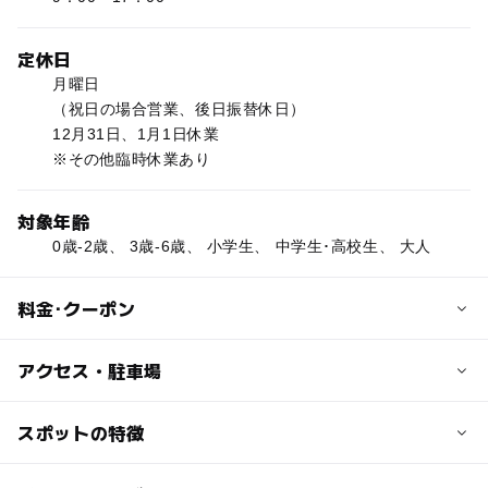
定休日
月曜日
（祝日の場合営業、後日振替休日）
12月31日、1月1日休業
※その他臨時休業あり
対象年齢
0歳-2歳、 3歳-6歳、 小学生、 中学生･高校生、 大人
料金･クーポン
子供の料金
アクセス・駐車場
工場見学入場料：無料
交通アクセス
スポットの特徴
大人の料金
坂田中央ICから車で10分
工場見学入場料：無料