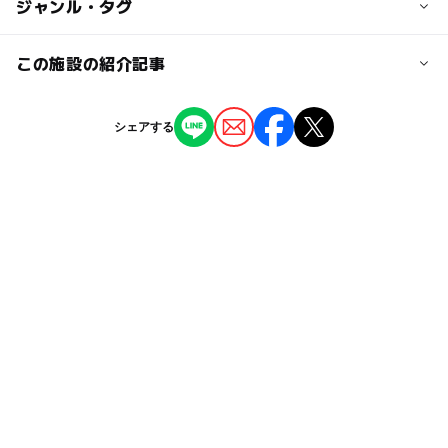
◯
ー
駐車場あり
ジャンル・タグ
駅から近い
近くの駅
酒田駅
ー
ー
授乳室あり
託児所
ジャンル
この施設の紹介記事
工場見学
◯
ー
雨でもOK
ベビーカーOK
東酒田駅
【山形】11月22日～24日の三連休おでかけ
シェアする
にもおすすめ！人気スポットランキング
タグ
ー
◯
食事持込OK
レストラン
2025年11月21日
駐車場料金
駐車場あり
酒田市
冬休み2025-2026
無料
【山形】11月1日～3日の三連休おでかけに
◯
ー
売店
オムツ交換台
もおすすめ！人気スポットランキング
春休み2027
山形県
雨の日おでかけ
2025年10月31日
駐車場詳細
雨でも楽しめる
小学生以下無料
夏休み2026
普通車40台、大型バス10台
【山形】9月13日～15日の三連休おでかけに
雨でも遊べる
雨の日でもOK
もおすすめ！人気スポットランキング
2025年9月12日