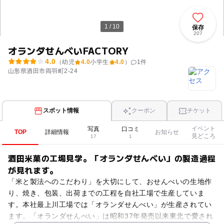
1 / 10
保存
207
オランダせんべいFACTORY
4.0
（幼児
4.0
小学生
4.0
）
1
件
山形県酒田市両羽町2-24
スポット情報
クーポン
チケット
イベント
写真
口コミ
TOP
詳細情報
お知らせ
見どころ
17
1
酒田米菓の工場見学。「オランダせんべい」の製造過程
が見れます。
「米と製法へのこだわり」を大切にして、おせんべいの生地作
り、焼き、包装、出荷までの工程を自社工場で生産していま
す。本社最上川工場では「オランダせんべい」が生産されてい
ます。「オランダせんべい」は昭和37年発売以来東北で愛され