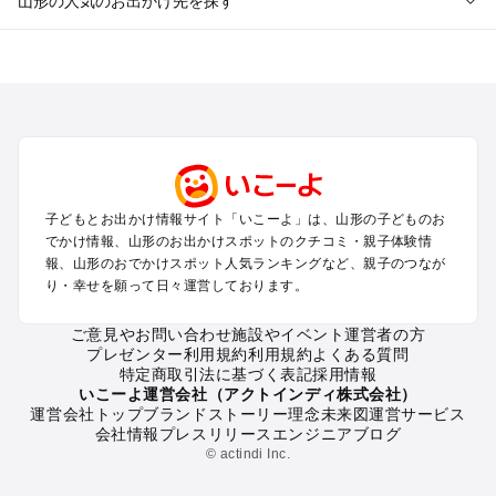
山形の人気のお出かけ先を探す
山形のエリアからプール子ども連れのお出かけスポット
を探す
山形市・蔵王・天童・上山のプールお出かけ
酒田・鶴岡のプールお出かけ
米沢・置賜のプールお出かけ
銀山温泉・新庄・尾花沢・村山のプールお出かけ
月山・寒河江のプールお出かけ
子どもとお出かけ情報サイト「いこーよ」は、山形の子どものお
でかけ情報、山形のお出かけスポットのクチコミ・親子体験情
山形の定番お出かけスポット
報、山形のおでかけスポット人気ランキングなど、親子のつなが
り・幸せを願って日々運営しております。
山形の遊園地
山形の動物園
ご意見やお問い合わせ
施設やイベント運営者の方
山形のバーベキュー
プレゼンター利用規約
利用規約
よくある質問
山形の釣り
特定商取引法に基づく表記
採用情報
山形の牧場
いこーよ運営会社（アクトインディ株式会社）
運営会社トップ
ブランドストーリー
理念
未来図
運営サービス
山形のプール
会社情報
プレスリリース
エンジニアブログ
山形のアスレチック
© actindi Inc.
山形の公園・総合公園
山形の観光