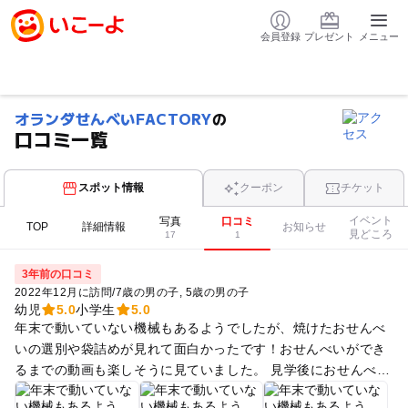
会員登録
プレゼント
メニュー
オランダせんべいFACTORY
の
口コミ一覧
スポット情報
クーポン
チケット
イベント
写真
口コミ
TOP
詳細情報
お知らせ
見どころ
17
1
3年前の口コミ
2022年12月に訪問
/
7歳の男の子
5歳の男の子
幼児
5.0
小学生
5.0
年末で動いていない機械もあるようでしたが、焼けたおせんべ
いの選別や袋詰めが見れて面白かったです！おせんべいができ
るまでの動画も楽しそうに見ていました。 見学後におせんべい
を焼く体験をしましたが、ペラペラのおせんべいのもとがぷく