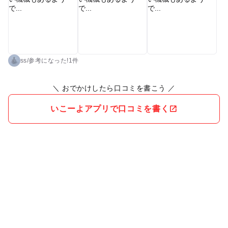
ぷくと膨らんでいくのがとても楽しかったようです。 オランダ
せんべいのキャラクターも可愛い♡パッケージの顔ハメ、トリ
ックアートやキャラクターを探すゲームなどもありました。 カ
フェは年末お休みだったようで残念。
ss
/
参考に
なった!
1件
＼ おでかけしたら口コミを書こう ／
いこーよアプリで口コミを書く