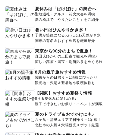
夏休みは「ばけばけ」の舞台へ
聖地巡礼・グルメ・花火大会を満喫！
夏の松江で「やりたいこと」をご紹介
暑い日はひんやりかき氷！
子供が笑顔になる♪ふわふわ天然かき氷
関東の有名＆おすすめ店を厳選紹介
東京から90分のまちで夏旅！
真田氏ゆかりの上田市で観光を満喫♪
涼しい高原・国宝・別所温泉をめぐる旅
8月の親子旅おすすめ情報
関東からの日帰り～1泊旅にぴったり
観光地・穴場＆避暑地や収穫体験も！
【関東】おすすめ夏祭り情報
8月＆夏休みに楽しめる♪
親子で行きたいお祭り・イベントが満載
夏のドライブ＆おでかけにも♪
八ヶ岳・清里エリアで日帰り～1泊旅！
北杜市の人気＆穴場観光スポット厳選