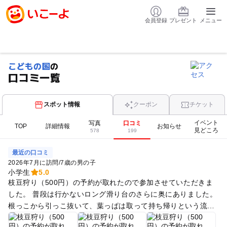
会員登録
プレゼント
メニュー
こどもの国
の
口コミ一覧
スポット情報
クーポン
チケット
イベント
写真
口コミ
TOP
詳細情報
お知らせ
見どころ
578
199
最近の口コミ
2026年7月に訪問
/
7歳の男の子
小学生
5.0
枝豆狩り（500円）の予約が取れたので参加させていただきま
した。 普段は行かないロング滑り台のさらに奥にありました。
根っこから引っこ抜いて、葉っぱは取って持ち帰りという流れ
で、お皿に山盛りになるくらい取らせていただけて子どもはと