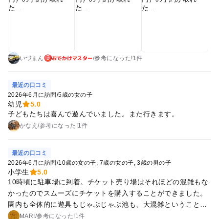
ても喜んでいました。 その後、せっかくなので普段歩かない外
周を歩いたところ、クワガタを捕まえた子どもとすれ違い、事
前情報不足だったと悔やみました。 湖に着くと、いかだ（無
料、係の方もいません）に乗りたいという子どもの要望に応え
て乗りました。落ちないか不安でしたが、子どもが主体的にや
おでかけマスター
っていたので良かったです。 白鳥と近くで写真が撮れるかと思
いづまん
/
参考に
なった!
1件
っていたら、縄張りに入ってきた人間をすべて追い払おうと近
づいてくるので、写真は撮りやすかったですが、逆に近づきす
最近の口コミ
ぎないように注意しました。（浮き橋を渡る人、池でザリガニ
2026年6月に訪問
/
5歳の女の子
釣りをしている人、筏に乗る人はすべて食いつかれます。近づ
幼児
5.0
子どもたちは喜んで遊んでいました。また行きます。
いてきたら、かわいいと思いますが逃げたほうがいいです。靴
を履いた大人なら大丈夫ですが、こどもは注意したほうがよい
かなえ
/
参考に
なった!
1件
と思います） べダルボート（白鳥）では、5歳くらいの時にま
ったく漕げなかったのに、小学2年生だとかなり漕げていたの
最近の口コミ
で驚きました。子どもも自信がついたようで良かったです。 最
2026年6月に訪問
/
10歳の女の子
7歳の女の子
3歳の男の子
後は普段歩かない吊り橋を渡って帰りました。今までにないこ
小学生
5.0
どもの国の楽しみ方だったので新しい発見があり、子どもも喜
10時頃に駐車場に到着。チケット売り場はそれほどの混雑もな
んでいました。（人がほとんどいないコースばかり歩いたので
かったのでスムーズにチケットを購入することができました。
不安そうな時もありましたが、係の方がスクーターで巡回して
園内も全体的に遊具もじゃぶじゃぶ池も、大混雑ということも
いるので安心できたようです）
なかったです。 ただローラー滑り台は並んでいて、子どもたち
MARI
/
参考に
なった!
1件