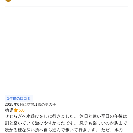
は並ぶのを嫌がり1回だけ滑って終わりました。 お昼はレスト
ランの混雑を避けるため、事前に買っていったコンビニ飯で腹
ごしらえをしたので時間を取られることもなく色々な遊具で遊
べました✨ 今回1番時間を取ったのがトレジャーキングダムと
いう謎解きで、中級にチャレンジしたのですが、4年生でも苦
戦。親もヘトヘトになりました😓 暑いし疲れましたが、終わっ
た時には達成感も味わえて、親子・お友だちと楽しい時間を過
ごせました。 1日フルに遊べて大満足です！！ あとは暑さ対策
必須です。
1年前の口コミ
2025年6月に訪問
/
1歳の男の子
幼児
5.0
せせらぎへ水遊びをしに行きました。 休日と違い平日の午後は
割と空いていて遊びやすかったです。 息子も楽しいのか胸まで
浸かる様な深い所へ自ら進んで歩いて行きます。 ただ、水の中