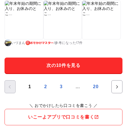
リングなどを楽しみました。 ※電車で行く場合は、長津田駅の
東急連絡自動改札から入ると、こどもの国駅で精算をして出る
必要がありますのでご注意ください。切符を買ったほうが良い
かもしれません。(こどもの国駅発は長津田駅でスイカで通れま
す) ※電車に乗るときは、往復ともに先頭車両に近いほうが降
りたときに早いですが、混みますのでご注意ください。 ※電車
おでかけマスター
は単線のため、1つ逃すと時間がかかりますが、混雑状況はだ
いづまん
/
参考に
なった!
7件
いぶ変わります。 ※入口のチケット売り場の列は、右から2番
目と3番目の列が早いです。(2人体制のため) 入場口から一番遠
い右端1列は1人体制で、入場口に近い左端2列は自動販売機で
次の10件を見る
す。
…
1
2
3
20
＼ おでかけしたら口コミを書こう ／
いこーよアプリで口コミを書く