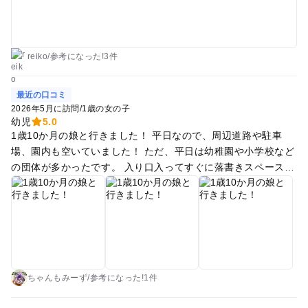
reiko
/
参考に
なった!
3件
最近の口コミ
2026年5月に訪問
/
1歳の女の子
幼児
5.0
1歳10か月の娘と行きました！ 平日なので、周辺道路や駐車
場、園内も空いていました！ ただ、平日は幼稚園や小学校など
の団体が多かったです。 入り口入ってすぐに落書きスペースが
あり、チョークでぐるぐる書いていました！ 手洗い場もそばに
あります。 そして、左側に恐竜モチーフの遊具があり、幅広い
滑り台やネット登りなどを楽しみました！ この日は夏日までは
いかないくらいですが暑い日だったので滑り台は熱かったで
す。 真夏は厳しいかなと思います。 入口すぐのレストランで
お昼を食べました。 11:30入店でガラガラです。 冷やし牛乳ラ
ーメン、試しに注文してみたらとっても美味しかったです！お
ちゃんもみーず
/
参考に
なった!
1件
すすめです！ その後は牧場へいき、羊に餌やりをしました！