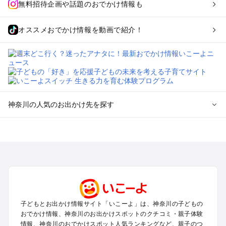
無料招待企画や話題のおでかけ情報も
オススメおでかけ情報を動画で紹介！
神奈川の人気のお出かけ先を探す
神奈川のエリアからプール子ども連れのお出かけスポッ
トを探す
横浜・みなとみらい・中華街・ベイエリア・金沢八景のプール
お出かけ
鎌倉・湘南（藤沢・茅ヶ崎・平塚周辺）のプールお出かけ
小田原・熱海・湯河原・真鶴のプールお出かけ
町田・相模原・愛川・上野原のプールお出かけ
子どもとお出かけ情報サイト「いこーよ」は、神奈川の子どもの
新横浜・港北エリア・日吉・青葉台・鶴見のプールお出かけ
おでかけ情報、神奈川のお出かけスポットのクチコミ・親子体験
川崎のプールお出かけ
情報、神奈川のおでかけスポット人気ランキングなど、親子のつ