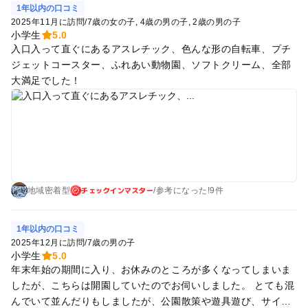
羊の赤ちゃんがいて可愛い～！ 13:00過ぎにソフトクリームを
1年以内の口コミ
食べましたが、団体客もいて10~15分くらい並んだ気がしま
2025年11月に訪問
/
7歳の女の子
4歳の男の子
2歳の男の子
す。 あっさりだけど牛乳の味もしっかりして、密度が高く滑ら
小学生
5.0
入口入って直ぐにあるアスレチック、色んな形の自転車、プチ
かで美味しかったです！ 10:30から3時間ほどの滞在でした！ 1
ジェットコースター、ふれあい動物園、ソフトクリーム、全部
日いるなら暑さ対策は必要だなと思いました。 今後大きくなっ
大満足でした！
たらのりものコーナーも楽しめそうですし、今度は汽車にも乗
ってみたいです！
チェックインマスター
地域密着型
/
参考に
なった!
9件
1年以内の口コミ
2025年12月に訪問
/
7歳の男の子
小学生
5.0
年末年始の期間に入り、お休みのところが多くなってしまいま
したが、こちらは開園していたのでお伺いしました。 とても混
んでいて並んだりもしましたが、公園散策や遊具遊び、サイク