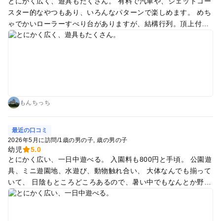
とにかく広く、遊具もたくさん。 有料で汽車や、ジェットコー
スター的なやつもあり、いろんなパターンで楽しめます。 めち
ゃでかいローラーすべり台がありますが、結構行列。頂上付近
はちっちゃい虫が大量にいました。
もんちっち
最近の口コミ
2026年5月に訪問
/
1歳の男の子
歳の男の子
幼児
5.0
とにかく広い、一日中遊べる。 入園料も800円と手頃。 公園遊
具、ミニ遊園地、水遊び、動物触れ合い、 大体なんでも揃って
いて、 日陰もところどころあるので、暑い中でもなんとか野外
で過ごせる。 中央広場で開催しているイベントは別途費用がか
かるが高いものが多くちょっとびっくりする。 他の遊具等は常
識的な値段。