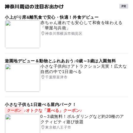
神奈川周辺の注目お出かけ
小上がり席&離乳食で安心・快適！外食デビュー
赤ちゃん連れでも安心して和食を味わえる
「華屋与兵衛」
神奈川県横浜市鶴見区
遊園地デビュー＆動物とふれあおう♪0歳～3歳は入園無料
小さな子供向けアトラクション充実！広大な
自然の中で1日遊べる
千葉県富津市
小さな子供も1日遊べる屋内パーク！
♪オトクな「選べる」クーポン♪
クーポン
0～3歳無料！ボルダリングなど約20種のア
クティビティ遊び放題
東京都八王子市