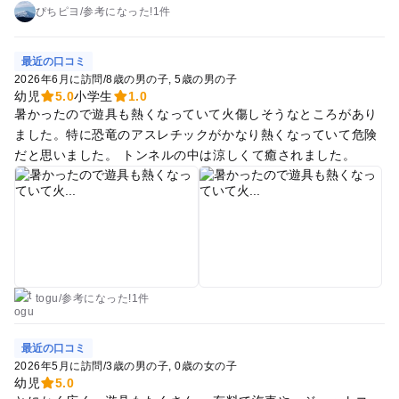
では履物禁止という看板が見えにくいのか、見えていてあえて
ぴちピヨ
/
参考に
なった!
1件
ルール違反をしているのか大人や小さい子で履物を履いたまま
入水しているのを度々見かけました。水遊び用の靴であって
最近の口コミ
も、素足の子が水の中で誤って足を踏まれたり蹴られたりした
2026年6月に訪問
/
8歳の男の子
5歳の男の子
ら痛くてたまらないと思います。休日のように注意する方を人
幼児
5.0
小学生
1.0
為配置するか、注意看板をもっと見えやすいように設置して頂
暑かったので遊具も熱くなっていて火傷しそうなところがあり
きたいです。
ました。特に恐竜のアスレチックがかなり熱くなっていて危険
だと思いました。 トンネルの中は涼しくて癒されました。
togu
/
参考に
なった!
1件
最近の口コミ
2026年5月に訪問
/
3歳の男の子
0歳の女の子
幼児
5.0