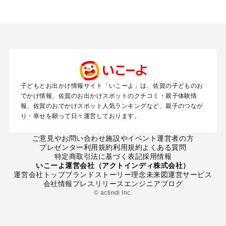
佐賀のエリアからプール子ども連れのお出かけスポット
を探す
佐賀・鳥栖・吉野ケ里・古湯・熊の川のプールお出かけ
嬉野・武雄・太良のプールお出かけ
唐津・呼子のプールお出かけ
伊万里・有田のプールお出かけ
子どもとお出かけ情報サイト「いこーよ」は、佐賀の子どものお
佐賀の定番お出かけスポット
でかけ情報、佐賀のお出かけスポットのクチコミ・親子体験情
佐賀の遊園地
報、佐賀のおでかけスポット人気ランキングなど、親子のつなが
り・幸せを願って日々運営しております。
佐賀の動物園
佐賀のバーベキュー
ご意見やお問い合わせ
施設やイベント運営者の方
佐賀の釣り
プレゼンター利用規約
利用規約
よくある質問
佐賀の牧場
特定商取引法に基づく表記
採用情報
佐賀のプール
いこーよ運営会社（アクトインディ株式会社）
運営会社トップ
ブランドストーリー
理念
未来図
運営サービス
佐賀のアスレチック
会社情報
プレスリリース
エンジニアブログ
佐賀の公園・総合公園
© actindi Inc.
佐賀の観光