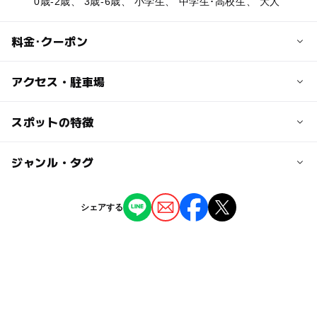
0歳-2歳、 3歳-6歳、 小学生、 中学生･高校生、 大人
料金･クーポン
子供の料金
アクセス・駐車場
無料
交通アクセス
スポットの特徴
大人の料金
【車】長崎自動車道「武雄北方」ICより国道35号線を佐世
無料
保方面へ20分
◯
◯
駐車場あり
ジャンル・タグ
駅から近い
【電車】JR佐世保線「三間坂」駅より車で約5分
ー
ー
授乳室あり
託児所
ジャンル
近くの駅
シェアする
道の駅
三間坂駅
◯
◯
雨でもOK
ベビーカーOK
タグ
永尾駅
◯
◯
食事持込OK
レストラン
GW(ゴールデンウィーク)2027
野菜直売所
◯
◯
売店
オムツ交換台
上有田駅
シルバーウィーク2026
親子でショッピング