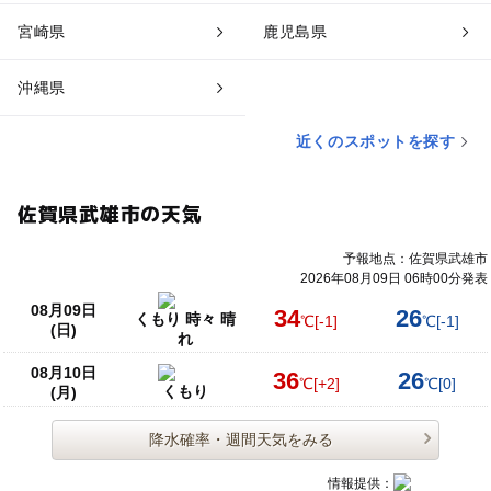
宮崎県
鹿児島県
沖縄県
近くのスポットを探す
佐賀県武雄市の天気
予報地点：佐賀県武雄市
2026年08月09日 06時00分発表
08月09日
34
26
くもり 時々 晴
℃
[-1]
℃
[-1]
(日)
れ
08月10日
36
26
℃
[+2]
℃
[0]
くもり
(月)
降水確率・週間天気をみる
情報提供：