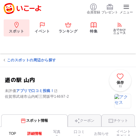
会員登録
プレゼント
メニュー
おでかけ
スポット
イベント
ランキング
特集
ニュース
このスポットの周辺から探す
道の駅 山内
保存
11
未評価
アプリで口コミ投稿！
佐賀県武雄市山内町三間坂甲14697-2
スポット情報
クーポン
チケット
イベント
写真
口コミ
TOP
詳細情報
お知らせ
見どころ