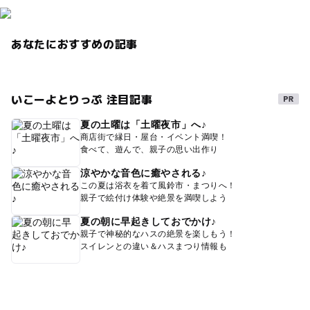
秋のお出かけ2026
グルメ
春休み2027
雨の日でもOK
無料で遊べる
0円スポット
あなたにおすすめの記事
いこーよとりっぷ 注目記事
夏の土曜は「土曜夜市」へ♪
商店街で縁日・屋台・イベント満喫！
食べて、遊んで、親子の思い出作り
涼やかな音色に癒やされる♪
この夏は浴衣を着て風鈴市・まつりへ！
親子で絵付け体験や絶景を満喫しよう
夏の朝に早起きしておでかけ♪
親子で神秘的なハスの絶景を楽しもう！
スイレンとの違い＆ハスまつり情報も