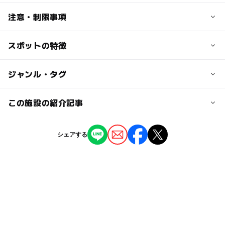
交通アクセス
注意・制限事項
大人の料金
JR信越本線「鯨波駅」から徒歩で15分
公式サイトでご確認ください
北陸自動車道「米山IC」から車で5分
スポットの特徴
摘み取り量り売り
※予約なしOK（当日OK）
近くの駅
◯
ー
駐車場あり
ジャンル・タグ
駅から近い
鯨波駅
ー
ー
授乳室あり
託児所
ジャンル
この施設の紹介記事
青海川駅
いちご狩り
果物狩り・収穫体験
ー
ー
雨でもOK
ベビーカーOK
【長岡周辺】2025年ゴールデンウィークの
シェアする
笠島駅
おでかけにおすすめ！人気スポットランキン
タグ
グ
ー
ー
食事持込OK
レストラン
2025年5月1日
駐車場料金
おむつ替え台あり
ブルーベリー
3月イチゴ狩り
【長岡周辺】2025年春休みのおでかけにお
ー
◯
売店
オムツ交換台
無料
すすめ！人気スポットランキング
柏崎市
6月イチゴ狩り
高設栽培
2025年3月28日
味覚狩り・収穫体験
4月イチゴ狩り
イチゴ狩り
【長岡周辺】2025年3月のおでかけにおすす
バリアフリーあり
5月イチゴ狩り
1月イチゴ狩り
め！人気スポットランキング