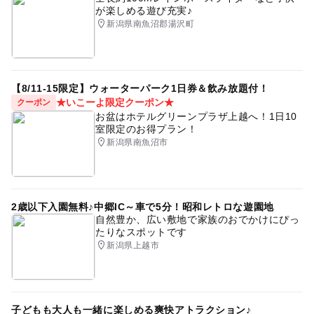
が楽しめる遊び充実♪
新潟県南魚沼郡湯沢町
【8/11-15限定】ウォーターパーク1日券＆飲み放題付！
★いこーよ限定クーポン★
クーポン
お盆はホテルグリーンプラザ上越へ！1日10
室限定のお得プラン！
新潟県南魚沼市
2歳以下入園無料♪中郷IC～車で5分！昭和レトロな遊園地
自然豊か、広い敷地で家族のおでかけにぴっ
たりなスポットです
新潟県上越市
子どもも大人も一緒に楽しめる爽快アトラクション♪