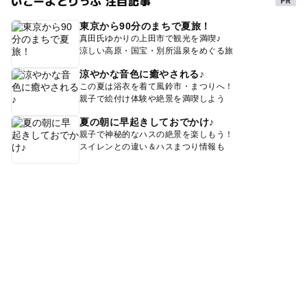
いこーよとりっぷ 注目記事
東京から90分のまちで夏旅！
真田氏ゆかりの上田市で観光を満喫♪
涼しい高原・国宝・別所温泉をめぐる旅
涼やかな音色に癒やされる♪
この夏は浴衣を着て風鈴市・まつりへ！
親子で絵付け体験や絶景を満喫しよう
夏の朝に早起きしておでかけ♪
親子で神秘的なハスの絶景を楽しもう！
スイレンとの違い＆ハスまつり情報も