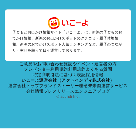
長岡・柏崎・寺泊・魚沼（湯之谷）のプールお出かけ
越後湯沢・苗場のプールお出かけ
燕・三条・弥彦・岩室のプールお出かけ
南魚沼（六日町）・十日町・松之山・津南のプールお出かけ
佐渡・佐渡島のプールお出かけ
子どもとお出かけ情報サイト「いこーよ」は、新潟の子どものお
でかけ情報、新潟のお出かけスポットのクチコミ・親子体験情
村上・瀬波・胎内・岩船のプールお出かけ
報、新潟のおでかけスポット人気ランキングなど、親子のつなが
り・幸せを願って日々運営しております。
新潟の定番お出かけスポット
新潟の遊園地
ご意見やお問い合わせ
施設やイベント運営者の方
新潟の動物園
プレゼンター利用規約
利用規約
よくある質問
特定商取引法に基づく表記
採用情報
新潟のバーベキュー
いこーよ運営会社（アクトインディ株式会社）
新潟の釣り
運営会社トップ
ブランドストーリー
理念
未来図
運営サービス
新潟の牧場
会社情報
プレスリリース
エンジニアブログ
新潟のプール
© actindi Inc.
新潟のアスレチック
新潟の公園・総合公園
新潟の観光
新潟の親子で体験するお出かけスポット