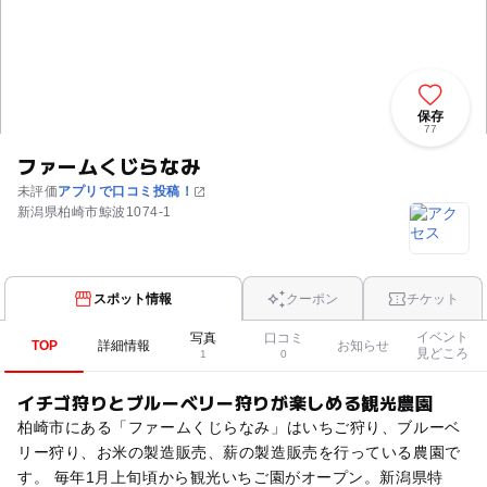
保存
77
ファームくじらなみ
未評価
アプリで口コミ投稿！
新潟県柏崎市鯨波1074-1
スポット情報
クーポン
チケット
イベント
写真
口コミ
TOP
詳細情報
お知らせ
見どころ
1
0
イチゴ狩りとブルーベリー狩りが楽しめる観光農園
柏崎市にある「ファームくじらなみ」はいちご狩り、ブルーベ
リー狩り、お米の製造販売、薪の製造販売を行っている農園で
す。 毎年1月上旬頃から観光いちご園がオープン。新潟県特