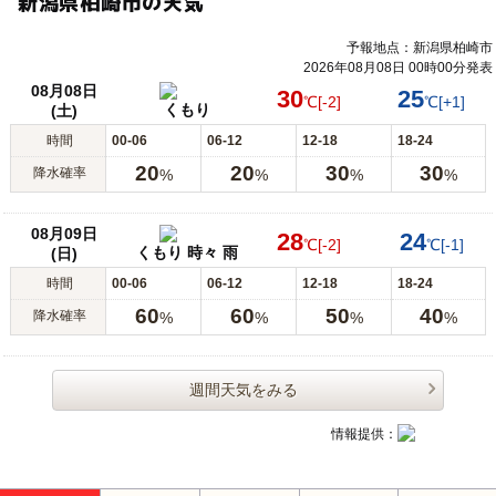
新潟県柏崎市の天気
予報地点：新潟県柏崎市
2026年08月08日 00時00分発表
08月08日
30
25
℃
[-2]
℃
[+1]
くもり
(土)
時間
00-06
06-12
12-18
18-24
20
20
30
30
降水確率
%
%
%
%
08月09日
28
24
℃
[-2]
℃
[-1]
くもり 時々 雨
(日)
時間
00-06
06-12
12-18
18-24
60
60
50
40
降水確率
%
%
%
%
週間天気をみる
情報提供：