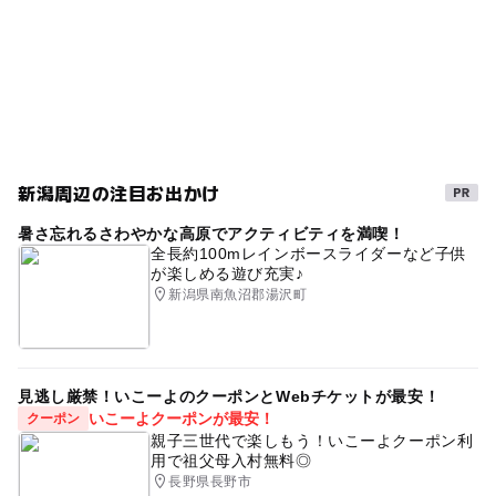
2025年3月3日
春休み2027
GW(ゴールデンウィーク)2027
朝から遊べる
越後姫
穴場
ブルーベリー狩り
夏休み2026
冬のお出かけ
観光農園
薪
冬休み2025-2026
摘み取り体験
2月イチゴ狩り
予約なしOK
いちご
新潟周辺の注目お出かけ
暑さ忘れるさわやかな高原でアクティビティを満喫！
全長約100mレインボースライダーなど子供
が楽しめる遊び充実♪
新潟県南魚沼郡湯沢町
見逃し厳禁！いこーよのクーポンとWebチケットが最安！
いこーよクーポンが最安！
クーポン
親子三世代で楽しもう！いこーよクーポン利
用で祖父母入村無料◎
長野県長野市