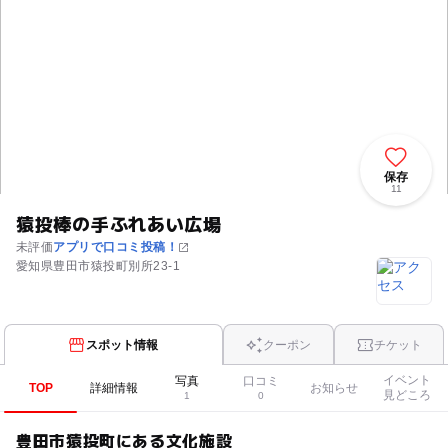
保存
11
猿投棒の手ふれあい広場
未評価
アプリで口コミ投稿！
愛知県豊田市猿投町別所23-1
スポット情報
クーポン
チケット
イベント
写真
口コミ
TOP
詳細情報
お知らせ
見どころ
1
0
豊田市猿投町にある文化施設