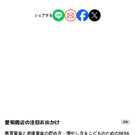
ー
ー
授乳室あり
託児所
ジャンル
シェアする
スポーツ施設
公園・総合公園
文化施設
ー
ー
雨でもOK
ベビーカーOK
タグ
ー
ー
食事持込OK
レストラン
春休み2027
豊田
イベントあり
愛知
ー
ー
売店
オムツ交換台
多目的ホール
夜まで遊べる
夏休み2026
習い事
テニスコート
講座
運動広場
朝から遊べる
愛知県
展示室
冬休み2025-2026
和室
午後から遊べる
愛知周辺の注目お出かけ
教育資金と老後資金の貯め方・増やし方＆こどものためのNISA