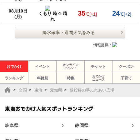
08月10日
35
24
くもり 時々 晴
℃
[+1]
℃
[+2]
(月)
れ
降水確率・週間天気をみる
情報提供：
オンライン
おでかけ
イベント
チケット
クーポン
イベント
おでかけ
ランキング
年齢別
特集
子育て
ニュース
全国
東海
愛知県
猿投棒の手ふれあい広場
東海おでかけ人気スポットランキング
岐阜県
静岡県