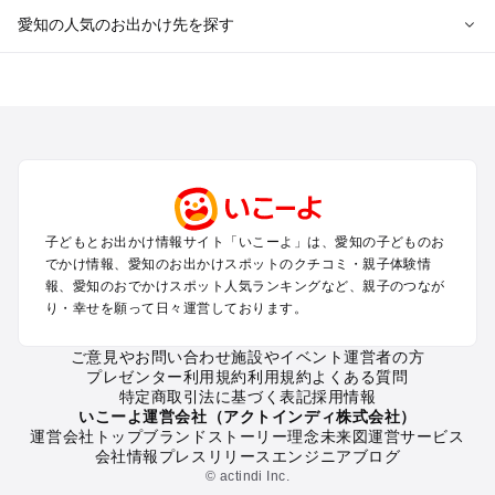
愛知の人気のお出かけ先を探す
愛知のエリアからプール子ども連れのお出かけスポット
を探す
岡崎・豊田・豊橋・三河湾のプールお出かけ
名古屋（名駅・栄・名古屋城・金山・千種）周辺のプールお出
かけ
犬山・一宮・小牧・瀬戸・各務原・尾張のプールお出かけ
知多半島（常滑・半田・南知多）のプールお出かけ
子どもとお出かけ情報サイト「いこーよ」は、愛知の子どものお
でかけ情報、愛知のお出かけスポットのクチコミ・親子体験情
愛知の定番お出かけスポット
報、愛知のおでかけスポット人気ランキングなど、親子のつなが
り・幸せを願って日々運営しております。
愛知の遊園地
愛知の動物園
ご意見やお問い合わせ
施設やイベント運営者の方
愛知のバーベキュー
プレゼンター利用規約
利用規約
よくある質問
愛知の釣り
特定商取引法に基づく表記
採用情報
愛知の牧場
いこーよ運営会社（アクトインディ株式会社）
運営会社トップ
ブランドストーリー
理念
未来図
運営サービス
愛知のプール
会社情報
プレスリリース
エンジニアブログ
愛知のアスレチック
© actindi Inc.
愛知の公園・総合公園