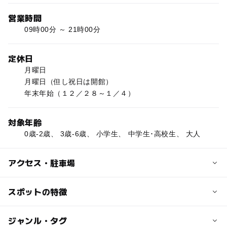
営業時間
09時00分 ～ 21時00分
定休日
月曜日
月曜日（但し祝日は開館）
年末年始（１２／２８～１／４）
対象年齢
0歳-2歳、 3歳-6歳、 小学生、 中学生･高校生、 大人
アクセス・駐車場
駐車場料金
スポットの特徴
無料
◯
ー
駐車場あり
ジャンル・タグ
駅から近い