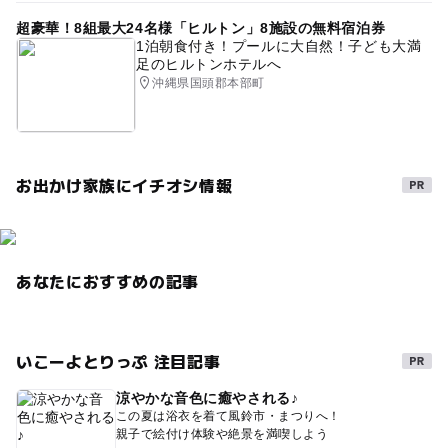
直売所
農産物直売所
節約でおでかけ
節約遊び場
超豪華！8組最大24名様「ヒルトン」8施設の無料宿泊券
ベビーベット
春休み2027
節約
1泊朝食付き！プールに大自然！子ども大満
足のヒルトンホテルへ
障害者専用駐車がある道の駅
雨のお出かけ
沖縄県国頭郡本部町
レストランがある道の駅
朝から遊べる
寒い日
無料施設
クリスマス2026
お出かけ家族にイチオシ情報
障害者用トイレがある道の駅
室内
雨の日おでかけ
寒い日でもOK
親子でショッピング
グルメ
あなたにおすすめの記事
いこーよとりっぷ 注目記事
涼やかな音色に癒やされる♪
この夏は浴衣を着て風鈴市・まつりへ！
親子で絵付け体験や絶景を満喫しよう