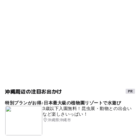
タグ
普通車：144台、大型車：10台、身障者用：7台
ー
◯
食事持込OK
レストラン
多目的ホール
無料で遊べる
梅雨
◯
◯
売店
オムツ交換台
秋のお出かけ2026
雨の日でもOK
農家レストラン
GW(ゴールデンウィーク)2027
0円遊び場
食を楽しむ
寒くても楽しめる
雨でも遊べる
産直
無線LAN
節約お出かけ
タダでお出かけ
シルバーウィーク2026
雨でも楽しめる
農村レストラン
料理
国道58号線
節約おでかけ
沖縄周辺の注目お出かけ
節約子連れ
雨でもOK
駐車場あり
常設展示
特別プランがお得♪日本最大級の植物園リゾートで水遊び
交流館
0円お出かけ
冬休み2025-2026
3歳以下入園無料！昆虫展・動物との出会い
など楽しさいっぱい！
野菜直売所
0円スポット
夏休み2026
沖縄県沖縄市
EV充電器のある道の駅
特産販売所がある道の駅