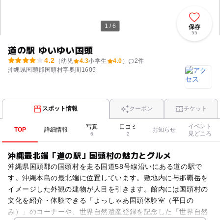
1 / 6
保存
55
道の駅 ゆいゆい国頭
4.2
（幼児
4.3
小学生
4.0
）
2
件
沖縄県国頭郡国頭村字奥間1605
スポット情報
クーポン
チケット
イベント
写真
口コミ
TOP
詳細情報
お知らせ
見どころ
6
2
沖縄最北端「道の駅」国頭村の魅力とグルメ
沖縄県国頭郡の国頭村を走る国道58号線沿いにある道の駅で
す。沖縄本島の最北端に位置しています。敷地内に与那覇岳を
イメージした外観の建物が人目を引きます。館内には国頭村の
文化を紹介・体験できる「よっしゃあ国頭体験室（平日の
み）」のコーナーや、世界自然遺産登録を記念した「世界自然