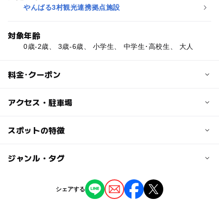
やんばる3村観光連携拠点施設
対象年齢
0歳-2歳、 3歳-6歳、 小学生、 中学生･高校生、 大人
料金･クーポン
子供の料金
アクセス・駐車場
無料
交通アクセス
スポットの特徴
大人の料金
【車】「許田」ICより約60分
無料
【路線バス】「奥間ビーチ入口」より徒歩1分
◯
ー
駐車場あり
ジャンル・タグ
駅から近い
駐車場料金
ー
ー
授乳室あり
託児所
ジャンル
シェアする
無料
道の駅
◯
◯
雨でもOK
ベビーカーOK
駐車場詳細