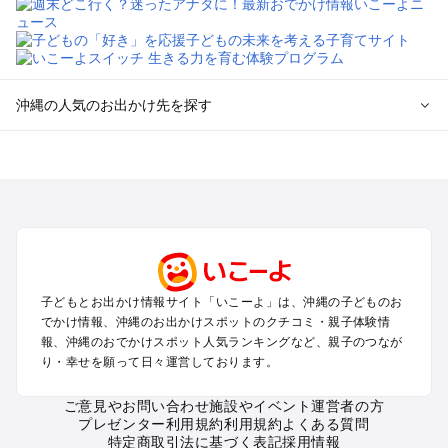
沖縄の人気のお出かけ先を探す
沖縄のエリアからプール子ども連れのお出かけスポット
を探す
沖縄市（コザ）・北谷・宜野湾のプールお出かけ
那覇のプールお出かけ
名護・本部・国頭のプールお出かけ
沖縄南部（糸満・豊見城）のプールお出かけ
西海岸・東海岸（読谷・宜野座）のプールお出かけ
子どもとお出かけ情報サイト「いこーよ」は、沖縄の子どものお
屋久島・奄美大島・種子島・宮古島・石垣島（鹿児島～沖縄の
でかけ情報、沖縄のお出かけスポットのクチコミ・親子体験情
離島）のプールお出かけ
報、沖縄のおでかけスポット人気ランキングなど、親子のつなが
り・幸せを願って日々運営しております。
沖縄の定番お出かけスポット
ご意見やお問い合わせ
施設やイベント運営者の方
沖縄の遊園地
プレゼンター利用規約
利用規約
よくある質問
沖縄の動物園
特定商取引法に基づく表記
採用情報