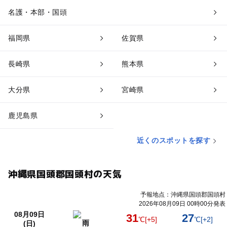
名護・本部・国頭
福岡県
佐賀県
長崎県
熊本県
大分県
宮崎県
鹿児島県
近くのスポットを探す
沖縄県国頭郡国頭村の天気
予報地点：沖縄県国頭郡国頭村
2026年08月09日 00時00分発表
08月09日
31
27
℃
[+5]
℃
[+2]
雨
(日)