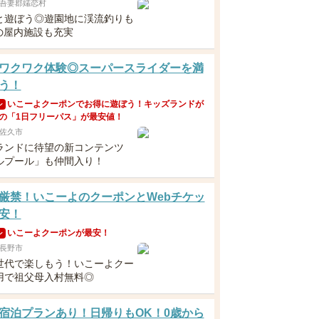
吾妻郡嬬恋村
と遊ぼう◎遊園地に渓流釣りも
Kの屋内施設も充実
ワクワク体験◎スーパースライダーを満
う！
いこーよクーポンでお得に遊ぼう！キッズランドが
ン
の「1日フリーパス」が最安値！
佐久市
ランドに待望の新コンテンツ
ルプール」も仲間入り！
厳禁！いこーよのクーポンとWebチケッ
安！
いこーよクーポンが最安！
ン
長野市
世代で楽しもう！いこーよクー
用で祖父母入村無料◎
宿泊プランあり！日帰りもOK！0歳から