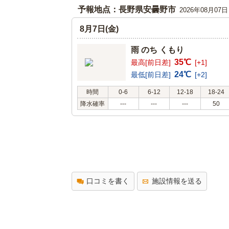
予報地点：長野県安曇野市
2026年08月07
8月7日(金)
雨 のち くもり
35℃
最高[前日差]
[+1]
24℃
最低[前日差]
[+2]
時間
0-6
6-12
12-18
18-24
降水確率
---
---
---
50
口コミを書く
施設情報を送る