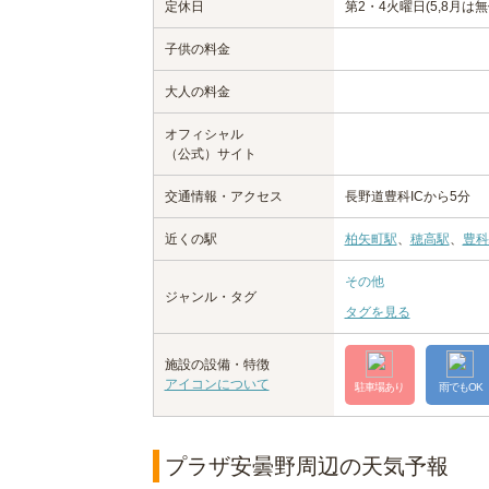
定休日
第2・4火曜日(5,8月は無
子供の料金
大人の料金
オフィシャル
（公式）サイト
交通情報・アクセス
長野道豊科ICから5分
近くの駅
柏矢町駅
、
穂高駅
、
豊科
その他
ジャンル・タグ
タグを見る
施設の設備・特徴
アイコンについて
駐車場あり
雨でもOK
プラザ安曇野周辺の天気予報