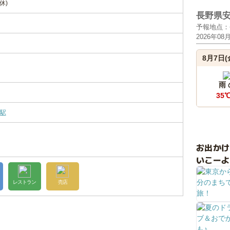
休)
長野県
予報地点：
2026年08
8月7日(
雨
35
駅
お出か
いこーよ
レストラン
売店