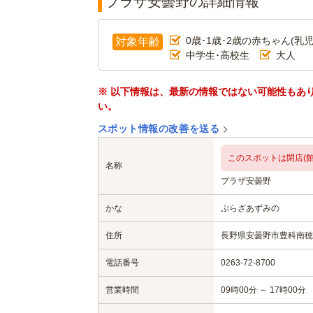
プラザ安曇野の詳細情報
0歳･1歳･2歳の赤ちゃん(乳児
対象年齢
中学生･高校生
大人
※ 以下情報は、最新の情報ではない可能性もあ
い。
スポット情報の改善を送る
このスポットは閉店(館
名称
プラザ安曇野
かな
ぷらざあずみの
住所
長野県安曇野市豊科南穂高5
電話番号
0263-72-8700
営業時間
09時00分 ～ 17時00分