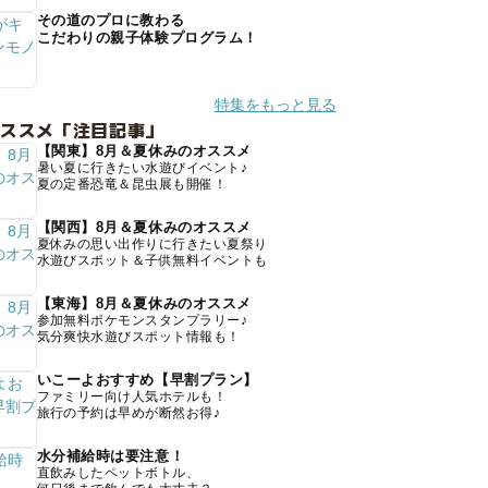
その道のプロに教わる
こだわりの親子体験プログラム！
特集をもっと見る
オススメ「注目記事」
【関東】8月＆夏休みのオススメ
暑い夏に行きたい水遊びイベント♪
夏の定番恐竜＆昆虫展も開催！
【関西】8月＆夏休みのオススメ
夏休みの思い出作りに行きたい夏祭り
水遊びスポット＆子供無料イベントも
【東海】8月＆夏休みのオススメ
参加無料ポケモンスタンプラリー♪
気分爽快水遊びスポット情報も！
いこーよおすすめ【早割プラン】
ファミリー向け人気ホテルも！
旅行の予約は早めが断然お得♪
水分補給時は要注意！
直飲みしたペットボトル、