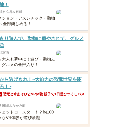
地！
北佐久郡立科町
クション・アスレチック・動物
い 全部楽しめる！
きり遊んで、動物に癒やされて、グルメ
◎
塩尻市
も大人も夢中に！遊び・動物ふ
・グルメの全部入り！
から逃げきれ！~大迫力の恐竜世界を駆
ろ！~
恐竜と水あそびとVR体験 親子で1日遊びつくしパス
ン
利根郡みなかみ町
ジェットコースター！？約100
々なVR体験が遊び放題