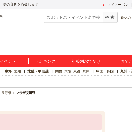
、夢の育みを応援します！
マイクーポン
春休み
イベント
ランキング
年齢別おでかけ
おで
東海
愛知
北陸・甲信越
関西
大阪
京都
兵庫
中国・四国
九州・
長野県
プラザ安曇野