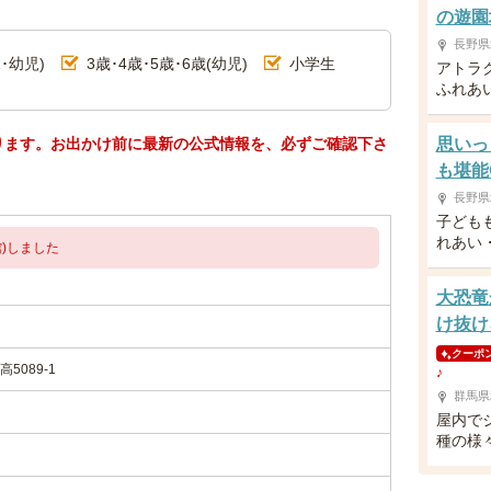
の遊園
長野県
･幼児)
3歳･4歳･5歳･6歳(幼児)
小学生
アトラ
ふれあ
ります。お出かけ前に最新の公式情報を、必ずご確認下さ
思いっ
も堪能
長野県
子ども
れあい
)しました
大恐竜
け抜け
クーポ
089-1
♪
群馬県
屋内で
種の様