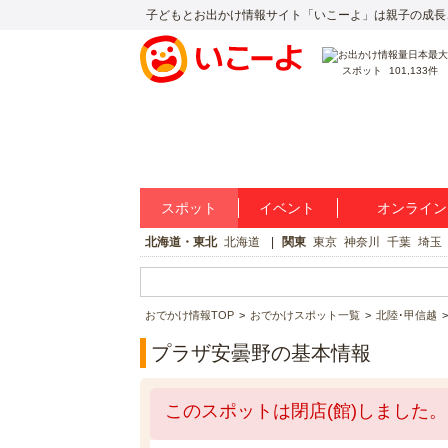
子どもとお出かけ情報サイト「いこーよ」は親子の成長
スポット
101,133件
スポット
イベント
オンライン
北海道・東北
北海道
関東
東京
神奈川
千葉
埼玉
おでかけ情報TOP
おでかけスポット一覧
北陸･甲信越
プラザ安曇野の基本情報
このスポットは閉店(館)しました。