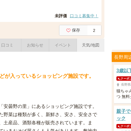
未評価
口コミ募集中！
保存
2
口コミ
お知らせ
イベント
天気/地図
長野周
3歳以
どが入っているショッピング施設です。
クーポ
長野県
猫ちゃ
つ 無料
「安曇野の里」にあるショッピング施設です。
親子で
た野菜は種類が多く、新鮮さ、安さ、安全さで
ック
、土産品、酒類各種が販売されています。ま
クーポ
ているおそば屋さんも人気があります。敷地内