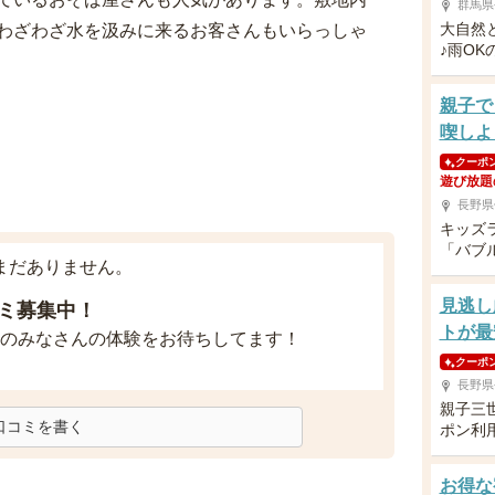
群馬県
大自然
わざわざ水を汲みに来るお客さんもいらっしゃ
♪雨O
親子で
喫しよ
クーポ
遊び放題
長野県
キッズ
「バブ
まだありません。
見逃し
ミ募集中！
トが最
のみなさんの体験をお待ちしてます！
クーポ
長野県
親子三
口コミを書く
ポン利
お得な