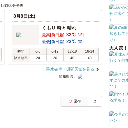
日 18時00分発表
8月8日(土)
くもり 時々 晴れ
32℃
最高[前日差]
[-5]
23℃
最低[前日差]
[0]
大人気！
時間
0-6
6-12
12-18
18-24
降水確率
20
20
40
40
降水確率・週間天気を見る
情報提供：
保存
2