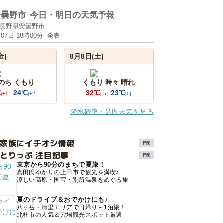
安曇野市
今日・明日の天気予報
長野県安曇野市
月07日 18時00分
発表
金)
8月8日(土)
 のち くもり
くもり 時々 晴れ
℃
24℃
32℃
23℃
[+1]
[+2]
[-5]
[0]
降水確率・週間天気を見る
け家族にイチオシ情報
とりっぷ 注目記事
東京から90分のまちで夏旅！
真田氏ゆかりの上田市で観光を満喫♪
涼しい高原・国宝・別所温泉をめぐる旅
夏のドライブ＆おでかけにも♪
八ヶ岳・清里エリアで日帰り～1泊旅！
北杜市の人気＆穴場観光スポット厳選