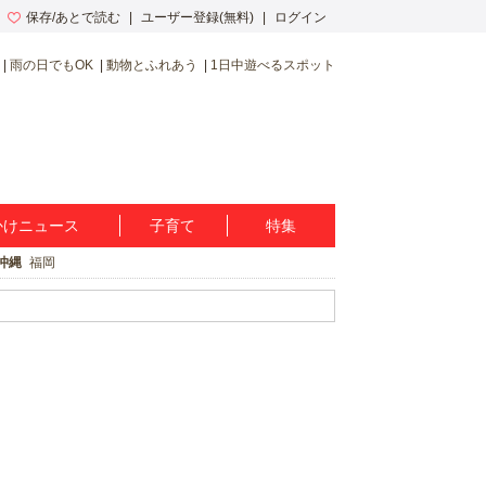
保存/あとで読む
ユーザー登録(無料)
ログイン
雨の日でもOK
動物とふれあう
1日中遊べるスポット
かけニュース
子育て
特集
沖縄
福岡