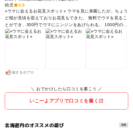
幼児
3.0
⭐︎ウマに会えるお花見スポット⭐︎ ウマを見に来園したが、ちょう
ど桜が見頃を迎えておりお花見もできた。 無料でウマを見るこ
とができ、300円でウマにニンジンをあげられる。 1000円の募
金で実際に使われていた蹄鉄をもらうことができるため、ちょ
うど午年の子どもの記念にいただいた。 ニンジンをあげられる
ほど近くでウマを見られるが、1歳の子どもは怖かったようで
親にしがみついていた。 道は舗装されていないので、ベビーカ
ーよりは抱っこ紐推奨。 保護者同伴であれば小さい子も乗馬体
験ができる。 敷地内に遊具などもあるようだが、ウマの放遊地
からは離れており（歩いて行ける距離ではなさそう）今回は利
旅するポアロ
用していない。 施設のそばの道路（優駿さくらロード）はお花
見スポットで、車で走りながら桜を楽しんだ。
＼ おでかけしたら口コミを書こう ／
いこーよアプリで口コミを書く
北海道内のオススメの遊び