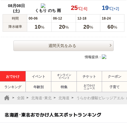
08月08日
25
19
℃
[-6]
℃
[+2]
くもり のち 雨
(土)
時間
00-06
06-12
12-18
18-24
10
20
20
60
降水確率
%
%
%
%
週間天気をみる
情報提供：
オンライン
おでかけ
イベント
チケット
クーポン
イベント
おでかけ
ランキング
年齢別
特集
子育て
ニュース
全国
北海道･東北
北海道
うらかわ優駿ビレッジアエル
北海道･東北おでかけ人気スポットランキング