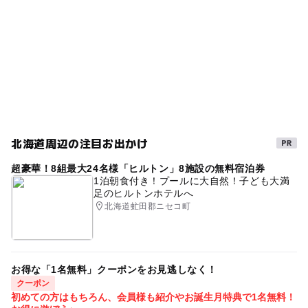
馬
バードウォッチング
桜お花見2027
会議室
クラフト
磯釣り
喫茶
卓球
桜
午後から遊べる
バッテリーカー
夏休み2026
味覚狩り・収穫体験
冬休み2025-2026
放牧場
展望浴場
遊具
入浴施設
遊園地・テーマパーク
ゴーカート
宿泊施設あり
サッカーコート
売店
北海道周辺の注目お出かけ
カヌー
ドッグラン
物産館
宿泊
超豪華！8組最大24名様「ヒルトン」8施設の無料宿泊券
GW(ゴールデンウィーク)2027
春休み2027
1泊朝食付き！プールに大自然！子ども大満
足のヒルトンホテルへ
パークゴルフ
ゲームコーナー
乗馬体験
紅葉2026
北海道虻田郡ニセコ町
登山
ダーツ
バーベキュー(BBQ)
シーカヤック
ローラースライダー
広場
芝生広場
お得な「1名無料」クーポンをお見逃しなく！
歩くスキー2025-2026
温泉がある
すべり台
クーポン
初めての方はもちろん、会員様も紹介やお誕生月特典で1名無料！