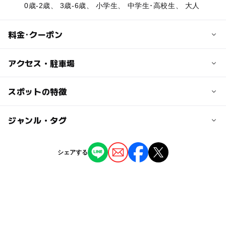
0歳-2歳、 3歳-6歳、 小学生、 中学生･高校生、 大人
料金･クーポン
子供の料金
アクセス・駐車場
イベント・体験により異なります。
詳細は公式ホームページをご確認ください。
交通アクセス
スポットの特徴
浦河バスターミナル、JR日高幌別駅からアエルまで無料で
大人の料金
送迎あり
◯
ー
駐車場あり
ジャンル・タグ
駅から近い
イベント・体験により異なります。
詳細は公式ホームページをご確認ください。
駐車場料金
◯
ー
授乳室あり
託児所
ジャンル
シェアする
無料
自然景観
スポーツ施設
体験施設
◯
◯
雨でもOK
ベビーカーOK
駐車場詳細
タグ
300台ほど
ー
◯
食事持込OK
レストラン
ローラーすべり台
遊び場
雪見風呂
体験農園
◯
◯
売店
オムツ交換台