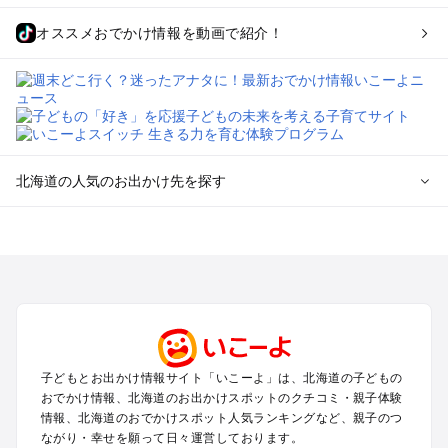
オススメおでかけ情報を動画で紹介！
北海道の人気のお出かけ先を探す
北海道のエリアからプール子ども連れのお出かけスポッ
トを探す
札幌（大通公園・すすきの）周辺のプールお出かけ
旭川・美瑛・層雲峡のプールお出かけ
登別・洞爺湖・苫小牧・室蘭のプールお出かけ
函館・湯の川温泉・大沼・松前のプールお出かけ
帯広・十勝・サホロ・狩勝高原のプールお出かけ
子どもとお出かけ情報サイト「いこーよ」は、北海道の子どもの
千歳・石狩・空知・美唄のプールお出かけ
おでかけ情報、北海道のお出かけスポットのクチコミ・親子体験
小樽・積丹・キロロのプールお出かけ
情報、北海道のおでかけスポット人気ランキングなど、親子のつ
富良野・美瑛・トマム・占冠のプールお出かけ
ながり・幸せを願って日々運営しております。