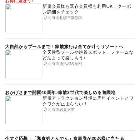
お得に遊ぼう♪
新規会員様も既存会員様も利用OK！クーポ
ン詳細をチェック
北海道札幌市厚別区
大自然からプールまで！家族旅行は全てが叶うリゾートへ
全天候型プールや絶景スポット、ファームな
ど泊まって楽しもう♪
北海道勇払郡占冠村
おかげさまで開園40周年♪家族3世代で楽しめる遊園地
新規アトラクション登場に周年イベントとワ
クワクが止まらない！
北海道岩見沢市
今すぐ応募！「和食処とんでん」食事券が20名様に当たる