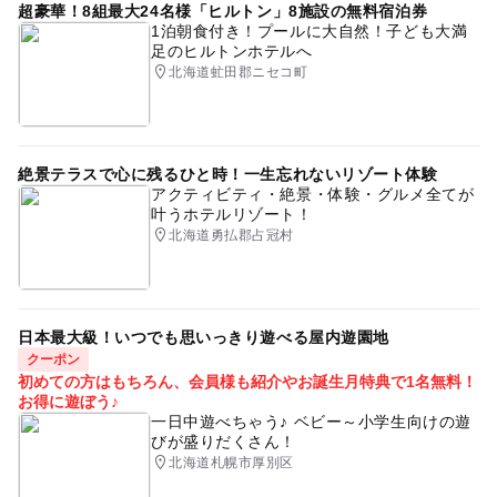
超豪華！8組最大24名様「ヒルトン」8施設の無料宿泊券
1泊朝食付き！プールに大自然！子ども大満
足のヒルトンホテルへ
北海道虻田郡ニセコ町
絶景テラスで心に残るひと時！一生忘れないリゾート体験
アクティビティ・絶景・体験・グルメ全てが
叶うホテルリゾート！
北海道勇払郡占冠村
日本最大級！いつでも思いっきり遊べる屋内遊園地
クーポン
初めての方はもちろん、会員様も紹介やお誕生月特典で1名無料！
お得に遊ぼう♪
一日中遊べちゃう♪ ベビー～小学生向けの遊
びが盛りだくさん！
北海道札幌市厚別区