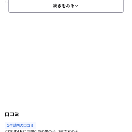
レストランや浴場でリラックスできます。ゲームコーナーやバ
続きをみる
口コミ
1年以内の口コミ
2026年4月に訪問
/
1歳の男の子
0歳の女の子