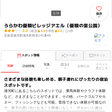
1 / 4
保存
20
うらかわ優駿ビレッジアエル（優駿の里公園）
3.2
（幼児
3.0
小学生
3.0
）
1
件
北海道浦河郡浦河町西舎141番40
スポット情報
クーポン
チケット
イベント
写真
口コミ
TOP
詳細情報
お知らせ
見どころ
4
1
さまざまな体験も楽しめる、親子連れにぴったりの宿泊
スポットです。
浦河町にあるこちらのスポットでは、乗馬体験やクラフト体験
など、さまざまなことができます。その他、パークゴルフやカ
ヌー、フィッシングなども可能。普段できない体験が可能なの
で、親子の思い出になること間違いなし！ 汗をかいた後は、