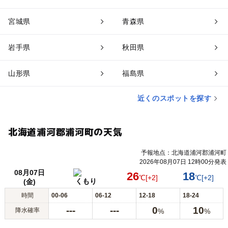
宮城県
青森県
岩手県
秋田県
山形県
福島県
近くのスポットを探す
北海道浦河郡浦河町の天気
予報地点：北海道浦河郡浦河町
2026年08月07日 12時00分発表
08月07日
26
18
℃
[+2]
℃
[+2]
くもり
(金)
時間
00-06
06-12
12-18
18-24
---
---
0
10
降水確率
%
%