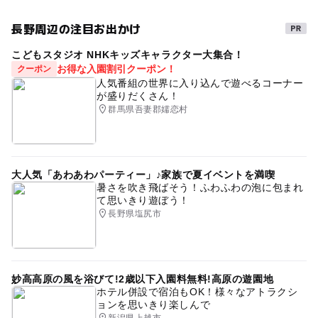
遊びと学び
ゴールデンウィーク2016
夏休み2014
長野周辺の注目お出かけ
夏休み2026
冬休み2025-2026
2014年夏休み特集
こどもスタジオ NHKキッズキャラクター大集合！
ミュージアム
室内
三連休
植物・農作物を学ぶ
お得な入園割引クーポン！
クーポン
人気番組の世界に入り込んで遊べるコーナー
歴史民俗資料館
雨でも遊べる
朝から遊べる
が盛りだくさん！
群馬県吾妻郡嬬恋村
シルバーウィーク2026
タイムスリップ
科学館・博物館
gw2015
GW(ゴールデンウィーク)2027
春休み2027
大人気「あわあわパーティー」♪家族で夏イベントを満喫
暑さを吹き飛ばそう！ふわふわの泡に包まれ
雨でも楽しめる
午後から遊べる
て思いきり遊ぼう！
長野県塩尻市
妙高高原の風を浴びて!2歳以下入園料無料!高原の遊園地
ホテル併設で宿泊もOK！様々なアトラクシ
ョンを思いきり楽しんで
新潟県上越市