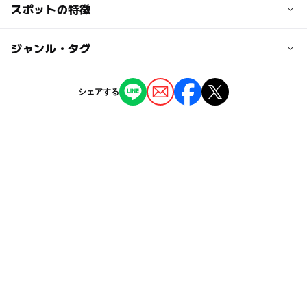
100円
名古屋ICから75km 95分
スポットの特徴
伝統工芸を学ぶ（金工・陶磁器・漆工・染織など）：〇
日本の歴史・民俗を学ぶ：〇
植物・農作物を学ぶ：〇
◯
ー
駐車場あり
ジャンル・タグ
駅から近い
ー
ー
授乳室あり
託児所
ジャンル
シェアする
博物館・科学館
◯
ー
雨でもOK
ベビーカーOK
タグ
ー
ー
食事持込OK
レストラン
夏休み2015
GW2016
夏休み自由研究
ー
ー
売店
オムツ交換台
夏休み・自由研究2026
雨の日でもOK
夏休み2016
日本の歴史・民俗を学ぶ
GW
雨の日おでかけ
伝統工芸を学ぶ(金工・陶磁器・漆工・染織など)
GW(ゴールデンウィーク)2015
秋のお出かけ2026
学習施設
駐車場あり
GW(ゴールデンウィーク)2016