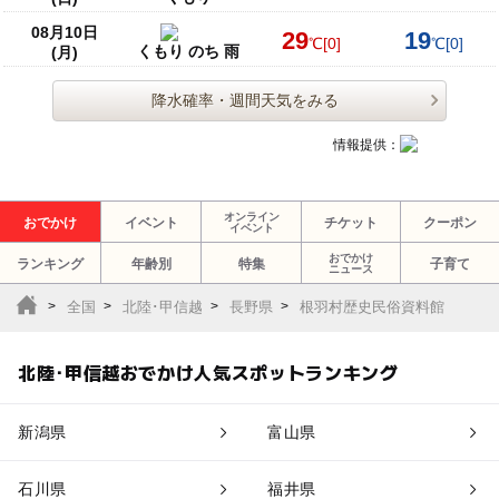
08月10日
29
19
℃
[0]
℃
[0]
くもり のち 雨
(月)
降水確率・週間天気をみる
情報提供：
オンライン
おでかけ
イベント
チケット
クーポン
イベント
おでかけ
ランキング
年齢別
特集
子育て
ニュース
全国
北陸･甲信越
長野県
根羽村歴史民俗資料館
北陸･甲信越おでかけ人気スポットランキング
新潟県
富山県
石川県
福井県