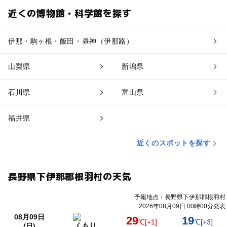
近くの博物館・科学館を探す
伊那・駒ヶ根・飯田・昼神（伊那路）
山梨県
新潟県
石川県
富山県
福井県
近くのスポットを探す
長野県下伊那郡根羽村の天気
予報地点：長野県下伊那郡根羽村
2026年08月09日 00時00分発表
08月09日
29
19
℃
[+1]
℃
[+3]
くもり
(日)