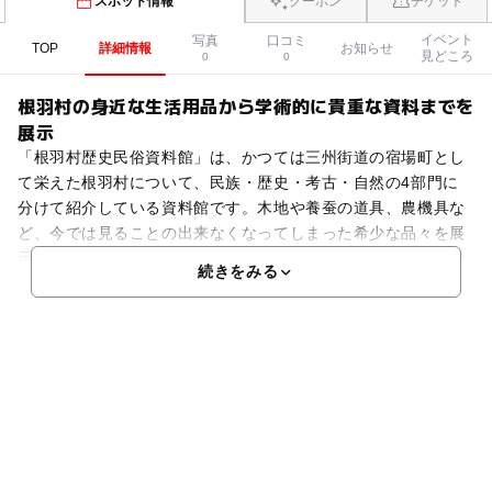
スポット情報
クーポン
チケット
イベント
写真
口コミ
TOP
詳細情報
お知らせ
見どころ
0
0
根羽村の身近な生活用品から学術的に貴重な資料までを
展示
「根羽村歴史民俗資料館」は、かつては三州街道の宿場町とし
て栄えた根羽村について、民族・歴史・考古・自然の4部門に
分けて紹介している資料館です。木地や養蚕の道具、農機具な
ど、今では見ることの出来なくなってしまった希少な品々を展
示。麦つぶし器・カンテラなどの生活用具、農耕・養蚕・鍛冶
続きをみる