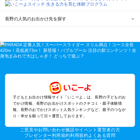
長野の人気のお出かけ先を探す
長野のエリアからプール子ども連れのお出かけスポット
を探す
軽井沢・万座・嬬恋・北軽井沢のプールお出かけ
松本・上高地・諏訪・乗鞍・美ヶ原のプールお出かけ
長野・戸隠・小布施のプールお出かけ
上田・佐久・小諸・別所のプールお出かけ
伊那・駒ヶ根・飯田・昼神（伊那路）のプールお出かけ
蓼科・白樺湖・車山・女神湖・姫木平のプールお出かけ
安曇野・大町のプールお出かけ
子どもとお出かけ情報サイト「いこーよ」は、長野の子どものお
白馬・小谷のプールお出かけ
でかけ情報、長野のお出かけスポットのクチコミ・親子体験情
八ヶ岳・野辺山・富士見・原村・小海線沿線のプールお出かけ
報、長野のおでかけスポット人気ランキングなど、親子のつなが
木曽路・木曽周辺のプールお出かけ
り・幸せを願って日々運営しております。
野沢・志賀高原周辺のプールお出かけ
飯山・斑尾・信濃町・黒姫のプールお出かけ
ご意見やお問い合わせ
施設やイベント運営者の方
千曲・戸倉上山田のプールお出かけ
プレゼンター利用規約
利用規約
よくある質問