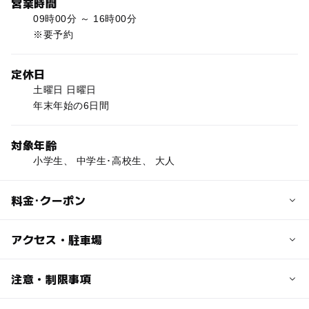
営業時間
09時00分 ～ 16時00分
※要予約
定休日
土曜日 日曜日
年末年始の6日間
対象年齢
小学生、 中学生･高校生、 大人
料金･クーポン
子供の料金
アクセス・駐車場
50円
交通アクセス
注意・制限事項
大人の料金
飯田山本ICから45km 50分