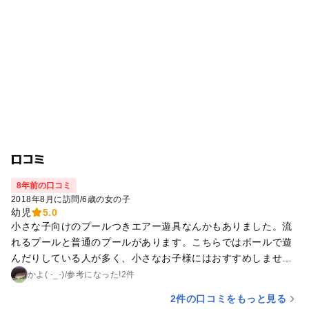
口コミ
8年前の口コミ
2018年8月に訪問
/
6歳の女の子
幼児
5.0
小さな子向けのプールつきエアー遊具なんかもありました。流
れるプールと普通のプールがあります。こちらではボールで遊
んだりしている人が多く、小さなお子様にはおすすめしませ
ん。流れるプールでゆったりと流れているくらいがちょうどい
かよ( -_-)
/
参考に
なった!
2件
いかと。採暖室があるので冷えた体を温められます。お昼はや
2件の口コミをもっと見る
きそばなどがあったかな？お弁当の持ち込みができます。