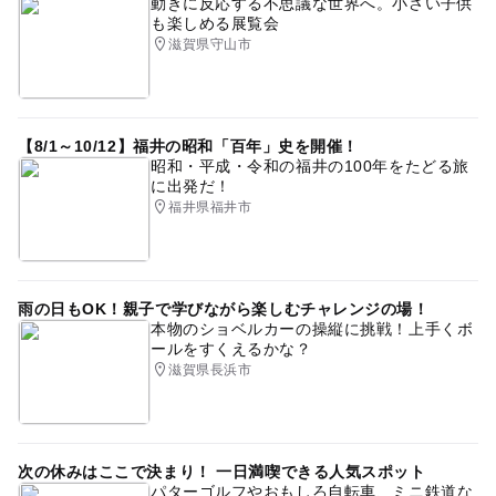
動きに反応する不思議な世界へ。小さい子供
も楽しめる展覧会
滋賀県守山市
【8/1～10/12】福井の昭和「百年」史を開催！
昭和・平成・令和の福井の100年をたどる旅
に出発だ！
福井県福井市
雨の日もOK！親子で学びながら楽しむチャレンジの場！
本物のショベルカーの操縦に挑戦！上手くボ
ールをすくえるかな？
滋賀県長浜市
次の休みはここで決まり！ 一日満喫できる人気スポット
パターゴルフやおもしろ自転車、ミニ鉄道な