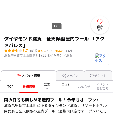
1 / 6
保存
497
ダイヤモンド滋賀 全天候型屋内プール 「アク
アパレス」
3.7
（幼児
4.0
小学生
3.0
）
2
件
滋賀県甲賀市土山町黒川1711 ダイヤモンド滋賀
スポット情報
クーポン
チケット
イベント
写真
口コミ
TOP
詳細情報
お知らせ
見どころ
6
2
雨の日でも楽しめる屋内プール！今年もオープン♪
滋賀県甲賀市土山町にあるダイヤモンド滋賀。リゾートホテル
内にある全天候型の屋内プールは夏期間限定でオープンいたし