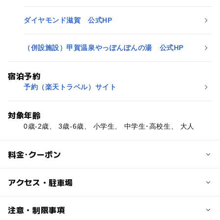
ダイヤモンド滋賀 公式HP
（併設施設）甲賀温泉やっぽんぽんの湯 公式HP
宿泊予約
予約（楽天トラベル）サイト
対象年齢
0歳-2歳、 3歳-6歳、 小学生、 中学生･高校生、 大人
料金･クーポン
子供の料金
アクセス・駐車場
2,000円
前売り券の金額です。当日ホテル販売は2,500円です。
交通アクセス
注意・制限事項
甲賀市民の方は割引がございます。