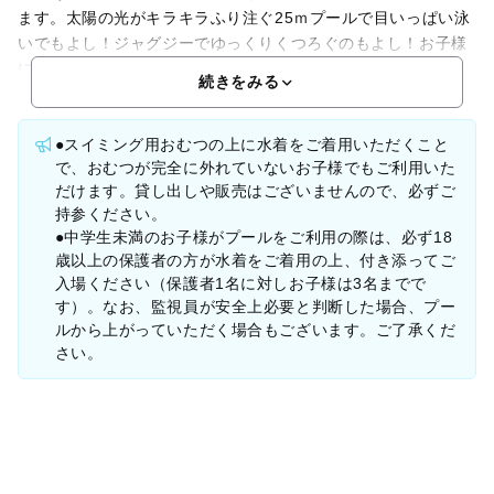
ます。太陽の光がキラキラふり注ぐ25ｍプールで目いっぱい泳
いでもよし！ジャグジーでゆっくりくつろぐのもよし！お子様
に大人気の流水プールで、親子そろって思いっきり遊ぶのも
続きをみる
●スイミング用おむつの上に水着をご着用いただくこと
で、おむつが完全に外れていないお子様でもご利用いた
だけます。貸し出しや販売はございませんので、必ずご
持参ください。
●中学生未満のお子様がプールをご利用の際は、必ず18
歳以上の保護者の方が水着をご着用の上、付き添ってご
入場ください（保護者1名に対しお子様は3名までで
す）。なお、監視員が安全上必要と判断した場合、プー
ルから上がっていただく場合もございます。ご了承くだ
さい。