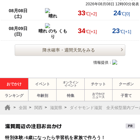
2026年08月08日 12時00分発表
08月08日
33
24
℃
[+2]
℃
[0]
晴れ
(土)
08月09日
34
23
晴れ のち くも
℃
[+1]
℃
[+1]
(日)
り
降水確率・週間天気をみる
情報提供：
オンライン
おでかけ
イベント
チケット
クーポン
イベント
おでかけ
ランキング
年齢別
特集
子育て
ニュース
全国
関西
滋賀県
ダイヤモンド滋賀 全天候型屋内プー
滋賀周辺の注目お出かけ
特別体験♪6歳になったら学習机を家族で作ろう！