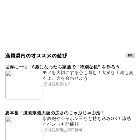
屋内プール
2026年7月のイベント
雨でも楽しめる
25mプール
ジャグジー
宿泊
2026年
2026年8月のイベント
滋賀県内のオススメの遊び
世界に一つ！6歳になったら家族で "特別な机" を作ろう
モノを大切にする心も育む！大変な工程もあ
るよ、力を合わせよう
滋賀県彦根市
夏本番！滋賀県最大級の広さのじゃぶじゃぶ池！
水鉄砲やシャボン玉など持ち込みOK！涼感
イベントも開催◎
滋賀県蒲生郡日野町