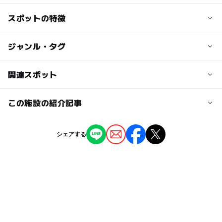
●電車、バス
2歳以下のお子様は無料です。
「名古屋」駅よりJR関西本線に乗車、「亀山」駅下車。そ
スポットの特徴
公式HPにて注意事項等ご案内しております。
※ご宿泊の場合は金額が異なります。
こから市営バスに乗車。
皆さまのご来場を心よりお待ちしております。
「大阪」駅よりJR東海道本線琵琶湖線に乗車、「草津」駅
◯
ー
駐車場あり
ジャンル・タグ
駅から近い
大人の料金
下車。乗り換えJR草津線「貴生川」駅下車。そこから市営
3,000円
バスに乗車。
前売り券の金額です。当日ホテル販売は3,500円です。
※送迎車はご宿泊様専用です。
ー
ー
授乳室あり
託児所
ジャンル
関連スポット
甲賀市民の方は割引がございます。
プール
※ご宿泊の場合は金額が異なります。
●車
◯
◯
雨でもOK
ベビーカーOK
この施設の紹介記事
ダイヤモンド滋賀
※見学のみの料金はご用意しておりません。通常のチケッ
名神高速「吹田」I.C乗車、草津JCTで新名神高速へ。「甲
トをご購入の上、ご入場ください。
賀土山」I.C下車し、国道1号線を15分 他
タグ
◯
ー
食事持込OK
レストラン
【甲賀周辺】2025年3月のおでかけにおすす
シェアする
雨の日でもOK
夏休み2026
午後から遊べる
め！人気スポットランキング
駐車可能台数
ー
ー
売店
オムツ交換台
2025年3月3日
駐車場無料
流れるプール
流水プール
市民割
400台
【甲賀周辺】2月8日・9日の今週末のおでか
水遊び2026
冬のお出かけ
スパ・温泉
けにおすすめ！人気スポットランキング
駐車場料金
暑くてもOK
子ども料金500円以下
雨でも遊べる
2025年2月7日
無料
雨の日おでかけ
夏休み2026
プール用おむつ可