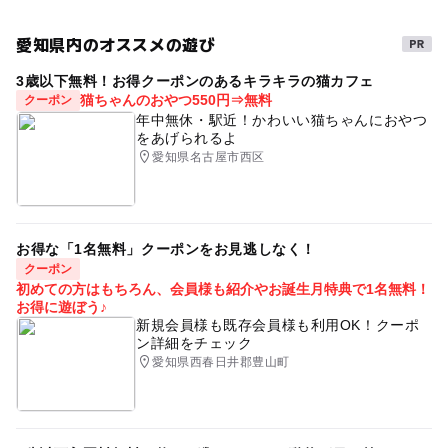
日）：1,200円
GW(ゴールデンウィーク)2027
ママ友会
bowling
※すべてのお客様対象
愛知県内のオススメの遊び
その他、割引料金は公式HPをご確認ください。
三連休
テンピンボウリング
ボウリング場
3歳以下無料！お得クーポンのあるキラキラの猫カフェ
ボウリング
寒い日でもOK
雨でもOK
猫ちゃんのおやつ550円⇒無料
クーポン
年中無休・駅近！かわいい猫ちゃんにおやつ
雨の日おでかけ
ママカラ
親子カラオケ
をあげられるよ
愛知県名古屋市西区
夏休み2026
冬休み2025-2026
子どもカラオケ
家族カラオケ
雨の日でもOK
駐車場あり
ボーリング場
映画デート
ママ会個室
屋内施設
お得な「1名無料」クーポンをお見逃しなく！
クーポン
遊び場
おでかけ映画
休日
初めての方はもちろん、会員様も紹介やお誕生月特典で1名無料！
お得に遊ぼう♪
新規会員様も既存会員様も利用OK！クーポ
ン詳細をチェック
愛知県西春日井郡豊山町