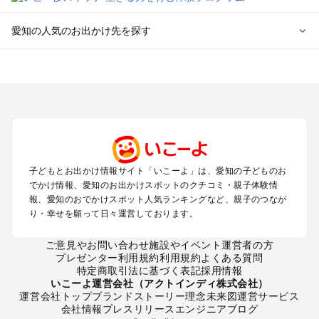
愛知の人気のお出かけ先を探す
愛知のエリアからプール子ども連れのお出かけスポット
を探す
岡崎・豊田・豊橋・三河湾のプールお出かけ
名古屋（名駅・栄・名古屋城・金山・千種）周辺のプールお出
かけ
犬山・一宮・小牧・瀬戸・各務原・尾張のプールお出かけ
知多半島（常滑・半田・南知多）のプールお出かけ
子どもとお出かけ情報サイト「いこーよ」は、愛知の子どものお
でかけ情報、愛知のお出かけスポットのクチコミ・親子体験情
愛知の定番お出かけスポット
報、愛知のおでかけスポット人気ランキングなど、親子のつなが
り・幸せを願って日々運営しております。
愛知の遊園地
愛知の動物園
ご意見やお問い合わせ
施設やイベント運営者の方
愛知のバーベキュー
プレゼンター利用規約
利用規約
よくある質問
愛知の釣り
特定商取引法に基づく表記
採用情報
愛知の牧場
いこーよ運営会社（アクトインディ株式会社）
運営会社トップ
ブランドストーリー
理念
未来図
運営サービス
愛知のプール
会社情報
プレスリリース
エンジニアブログ
愛知のアスレチック