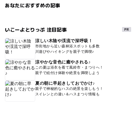
あなたにおすすめの記事
いこーよとりっぷ 注目記事
涼しい木陰や渓流で深呼吸！
市街地から近い森林浴スポットも多数
川遊びやハイキングを親子で満喫♪
涼やかな音色に癒やされる♪
この夏は浴衣を着て風鈴市・まつりへ！
親子で絵付け体験や絶景を満喫しよう
夏の朝に早起きしておでかけ♪
親子で神秘的なハスの絶景を楽しもう！
スイレンとの違い＆ハスまつり情報も