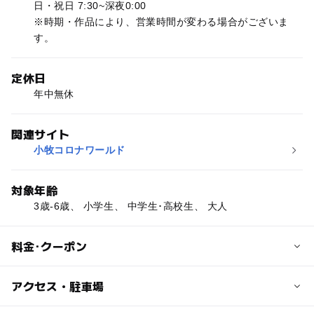
日・祝日 7:30~深夜0:00
※時期・作品により、営業時間が変わる場合がございま
す。
定休日
年中無休
関連サイト
小牧コロナワールド
対象年齢
3歳-6歳、 小学生、 中学生･高校生、 大人
料金･クーポン
子供の料金
アクセス・駐車場
高校生・中学生・小学生・幼児(3歳以上)：1,000円