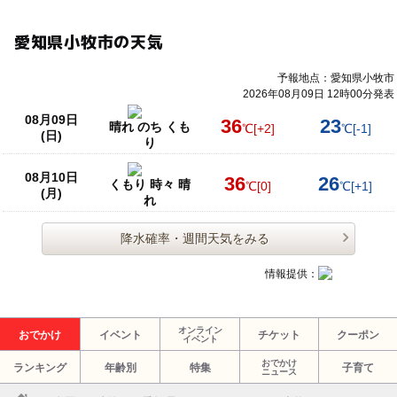
愛知県小牧市の天気
予報地点：愛知県小牧市
2026年08月09日 12時00分発表
08月09日
36
23
晴れ のち くも
℃
[+2]
℃
[-1]
(日)
り
08月10日
36
26
くもり 時々 晴
℃
[0]
℃
[+1]
(月)
れ
降水確率・週間天気をみる
情報提供：
オンライン
おでかけ
イベント
チケット
クーポン
イベント
おでかけ
ランキング
年齢別
特集
子育て
ニュース