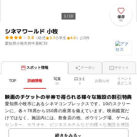
1 / 10
保存
51
シネマワールド 小牧
3.8
（幼児
3.7
小学生
4.0
）
3
件
愛知県小牧市村中新町33
スポット情報
クーポン
チケット
イベント
写真
口コミ
TOP
詳細情報
お知らせ
見どころ
12
3
映画のチケットの半券で得られる様々な施設の割引特典
愛知県小牧市にあるシネマコンプレックスです。10のスクリー
ンに、各々78席から150席の座席を備えています。映画鑑賞だ
けではなく、施設内には、飲食店の他、ボウリング場、ゲーム
センター、カラオケ、ビジネスホテルなどの様々な施設を併設
しています。映画のチケットの半券で、各々の施設の割
続きをみる