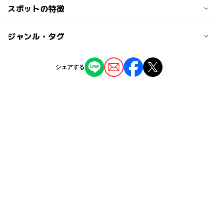
2歳以下：無料
交通アクセス
スポットの特徴
【電車】名鉄小牧線「小牧」駅より名鉄バスで「元町」停
※学生の方は、学生証をご提示いただく場合がございま
下車徒歩8分；【車】名神高速道路「小牧」ICより南へ1k
◯
ー
駐車場あり
ジャンル・タグ
駅から近い
す。
m
※一部作品は2歳以上より幼児料金が発生します。
※指定席制の劇場で2歳以下のお子様が座席を利用する場
ー
ー
授乳室あり
託児所
ジャンル
近くの駅
シェアする
合、幼児料金でのご入場となります。
映画館
小牧駅
◯
ー
雨でもOK
ベビーカーOK
大人の料金
タグ
小牧口駅
ー
ー
食事持込OK
レストラン
一般：1,900円，大学生：1,500円，シニア割引：1,200円
（※60歳以上 ※証明証をご提示していただく場合がござ
女子会
GW
梅雨
ボーリング
ママ友
います）
ー
ー
売店
オムツ交換台
小牧原駅
十柱戯(じゅっちゅうぎ
親子で映画
雨でも遊べる
【サービスデー】ファーストディ（毎月1日） ：1,200
テンピンボーリング場
寒い日
クリスマス2026
駐車可能台数
円
1,600台
屋内遊び場
室内
雨でも楽しめる
春休み2027
メンバーズディ（毎週金曜日）：1,200
円
暑い日でもOK
子供と映画
午後から遊べる
※シネマワールドメンバーズのお客様
駐車場料金
シネマワールドマンディ（毎週月曜
子どもとカラオケ
涼しい
室内施設
子連れママ会
無料