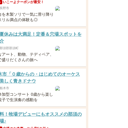
いこーよクーポンが最安！
ン
長野市
台を木製ソリで一気に滑り降り
スリル満点の体験も◎
夏休みは大満足！定番＆穴場スポットを
介
那須郡那須町
なアート、動物、テディベア、
で盛りだくさんの旅へ
 栃木市「０歳からの・はじめてのオーケス
美しく青きドナウ
栃木市
参加型コンサート 0歳から楽し
親子で生演奏の感動を
料！牧場デビューにもオススメの那須の
場♪