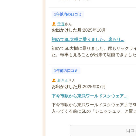
1年以内の口コミ
千香
さん
お出かけした月:
2025年10月
初めてSL大樹に乗りました。席もリ...
初めてSL大樹に乗りました。席もリックラ
た。転車も見ることが出来て堪能できまし
1年前の口コミ
みきん
さん
お出かけした月:
2025年07月
下今市駅から東武ワールドスクウェア...
下今市駅から東武ワールドスクウェアまでS
入ってくる前にSLの「シュッシュッ」と聞こ
口コ