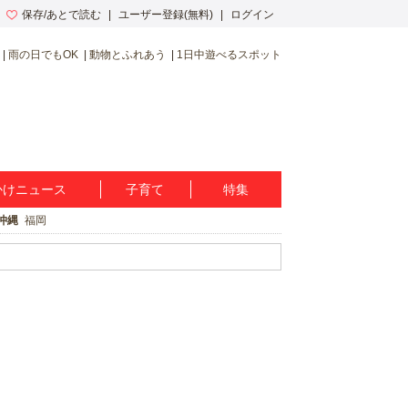
保存/あとで読む
ユーザー登録(無料)
ログイン
雨の日でもOK
動物とふれあう
1日中遊べるスポット
かけニュース
子育て
特集
沖縄
福岡