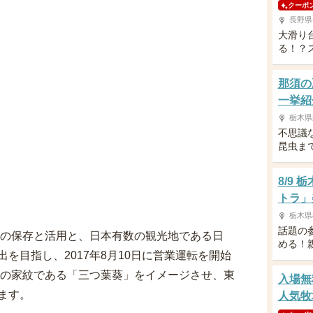
クーポ
長野県
大滑り
る！？
那須の
一挙紹
栃木県
不思議
昆虫ま
8/9
トラ」
栃木県
話題の
産の保存と活用と、日本有数の観光地である日
める！
を目指し、2017年8月10日に営業運転を開始
家の家紋である「三つ葉葵」をイメージさせ、東
入場無
ます。
人気牧