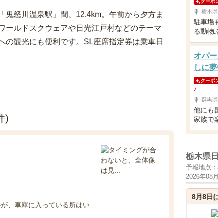
クーポ
栃木県
鬼怒川温泉駅」間、12.4km。午前から夕方ま
駐車場
ワールドスクウェアや日光江戸村などのテーマ
る動物
への観光にも便利です。SL座席指定券は乗車日
オパー
しに夢
クーポ
♪
群馬県
他にも昆
件)
家族で
栃木県
予報地点：
2026年08
8月8日(
いが、車庫に入っている所はい