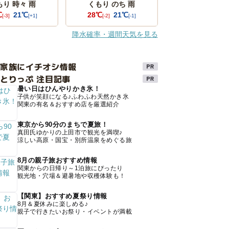
もり 時々 雨
くもり のち 雨
℃
21℃
28℃
21℃
[-3]
[+1]
[-2]
[-1]
降水確率・週間天気を見る
け家族にイチオシ情報
とりっぷ 注目記事
暑い日はひんやりかき氷！
子供が笑顔になる♪ふわふわ天然かき氷
関東の有名＆おすすめ店を厳選紹介
東京から90分のまちで夏旅！
真田氏ゆかりの上田市で観光を満喫♪
涼しい高原・国宝・別所温泉をめぐる旅
8月の親子旅おすすめ情報
関東からの日帰り～1泊旅にぴったり
観光地・穴場＆避暑地や収穫体験も！
【関東】おすすめ夏祭り情報
8月＆夏休みに楽しめる♪
親子で行きたいお祭り・イベントが満載