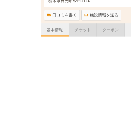
栃木県日光市今市1110
口コミを書く
施設情報を送る
基本情報
チケット
クーポン