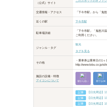
このスポットのオフィシ
（公式）サイト
交通情報・アクセス
「下今市駅」から「鬼怒
近くの駅
下今市駅
「下今市駅」「鬼怒川温
駐車場詳細
ご利用ください。
観光
ジャンル・タグ
タグを見る
・乗車券は乗車日の1
その他
http://www.tobu.co.j
施設の設備・特徴
アイコンについて
駅から近い
雨でもOK
【日光周辺】1
記事
【日光周辺】1
記事
【日光周辺】1
記事