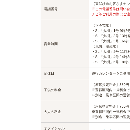
【東武鉄道お客さまセンター】
電話番号
※この電話番号は問い合
ナビ等ご利用の際はご注
【下今市駅】
・SL「大樹」1号 9時2
・SL「大樹」3号 13時
・SL「大樹」5号 16時
営業時間
【鬼怒川温泉駅】
・SL「大樹」2号 11時
・SL「大樹」4号 14時
・SL「大樹」6号 18時
定休日
運行カレンダーをご参照
【座席指定料金】380円
子供の料金
※運転区間内一律料金で
※別途、乗車区間の運賃
【座席指定料金】750円
大人の料金
※運転区間内一律料金で
※別途、乗車区間の運賃
オフィシャル