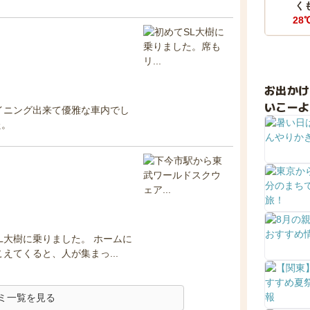
く
28
お出か
いこーよ
イニング出来て優雅な車内でし
た。
L大樹に乗りました。 ホームに
えてくると、人が集まっ...
ミ一覧を見る