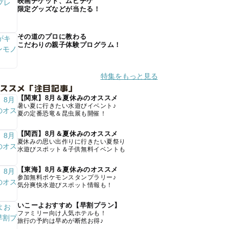
映画チケット、ムビチケ
限定グッズなどが当たる！
その道のプロに教わる
こだわりの親子体験プログラム！
特集をもっと見る
オススメ「注目記事」
【関東】8月＆夏休みのオススメ
暑い夏に行きたい水遊びイベント♪
夏の定番恐竜＆昆虫展も開催！
【関西】8月＆夏休みのオススメ
夏休みの思い出作りに行きたい夏祭り
水遊びスポット＆子供無料イベントも
【東海】8月＆夏休みのオススメ
参加無料ポケモンスタンプラリー♪
気分爽快水遊びスポット情報も！
いこーよおすすめ【早割プラン】
ファミリー向け人気ホテルも！
旅行の予約は早めが断然お得♪