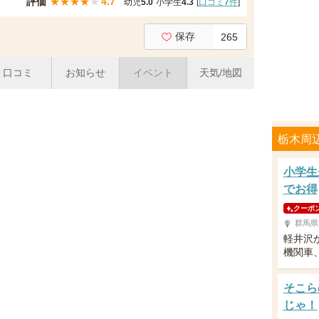
評価
★
★
★
★
★
4.7
幼児
5.0
小学生
4.3
[
口コミ
7
件
]
保存
265
口コミ
お知らせ
イベント
天気/地図
栃木周
小学生
でお得
クーポ
群馬県
軽井沢
機関車
そこら
じゃ！