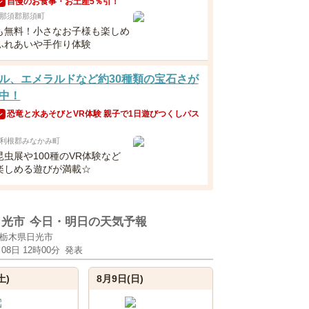
自慢のお食事・お土産5％引！
ン
那須郡那須町
も無料！小さなお子様も楽しめ
ふれあいや手作り体験
ル、エメラルドなど約30種類の宝石さが
中！
恐竜と水あそびとVR体験 親子で1日遊びつくしパス
ン
利根郡みなかみ町
虫展や100種のVR体験など
楽しめる遊びが満載☆
日光市
今日・明日の天気予報
栃木県日光市
月08日 12時00分
発表
土)
8月9日(日)