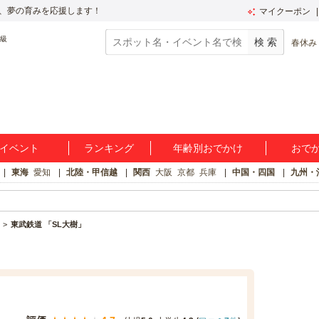
、夢の育みを応援します！
マイクーポン
春休み
イベント
ランキング
年齢別おでかけ
おで
東海
愛知
北陸・甲信越
関西
大阪
京都
兵庫
中国・四国
九州・
東武鉄道 「SL大樹」