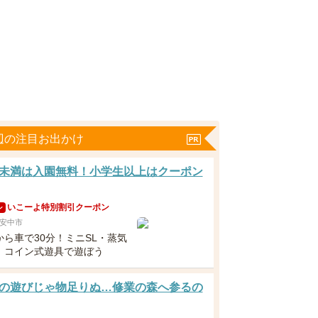
辺の注目お出かけ
未満は入園無料！小学生以上はクーポン
いこーよ特別割引クーポン
ン
安中市
から車で30分！ミニSL・蒸気
、コイン式遊具で遊ぼう
の遊びじゃ物足りぬ…修業の森へ参るの