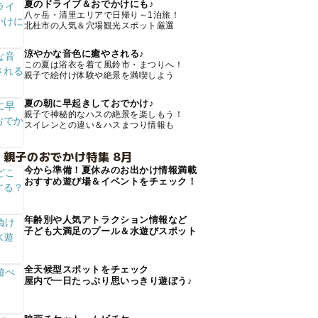
夏のドライブ＆おでかけにも♪
八ヶ岳・清里エリアで日帰り～1泊旅！
北杜市の人気＆穴場観光スポット厳選
涼やかな音色に癒やされる♪
この夏は浴衣を着て風鈴市・まつりへ！
親子で絵付け体験や絶景を満喫しよう
夏の朝に早起きしておでかけ♪
親子で神秘的なハスの絶景を楽しもう！
スイレンとの違い＆ハスまつり情報も
 親子のおでかけ特集 8月
今から準備！夏休みのお出かけ情報満載
おすすめ遊び場＆イベントをチェック！
年齢別や人気アトラクション情報など
子ども大満足のプール＆水遊びスポット
全天候型スポットをチェック
屋内で一日たっぷり思いっきり遊ぼう♪