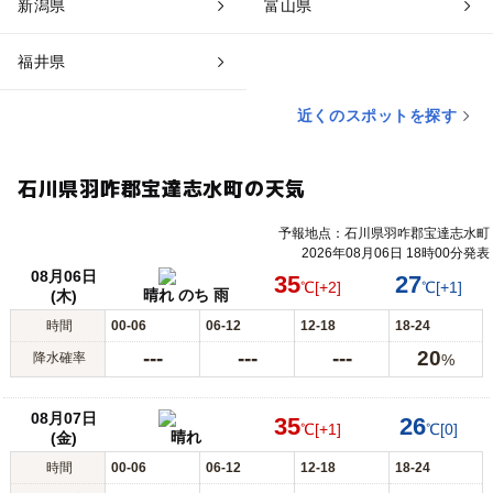
新潟県
富山県
福井県
近くのスポットを探す
石川県羽咋郡宝達志水町の天気
予報地点：石川県羽咋郡宝達志水町
2026年08月06日 18時00分発表
08月06日
35
27
℃
[+2]
℃
[+1]
晴れ のち 雨
(木)
時間
00-06
06-12
12-18
18-24
---
---
---
20
降水確率
%
08月07日
35
26
℃
[+1]
℃
[0]
晴れ
(金)
時間
00-06
06-12
12-18
18-24