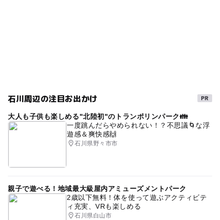
GW(ゴールデンウィーク)2027
石川周辺の注目お出かけ
大人も子供も楽しめる"北陸初"のトランポリンパーク👪
一度跳んだらやめられない！？不思議🌀な浮
遊感＆爽快感🙌
石川県野々市市
親子で遊べる！地域最大級屋内アミューズメントパーク
2歳以下無料！体を使って遊ぶアクティビテ
ィ充実、VRも楽しめる
石川県白山市