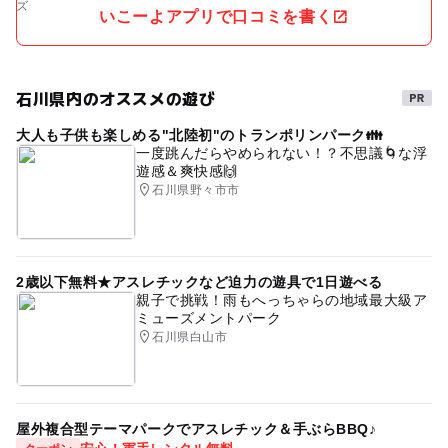
いこーよアプリで口コミを書く
石川県内のオススメの遊び
大人も子供も楽しめる"北陸初"のトランポリンパーク👪
一度跳んだらやめられない！？不思議🌀な浮
遊感＆爽快感🙌
石川県野々市市
2歳以下無料★アスレチックなど迫力の遊具で1日遊べる
親子で挑戦！雨もへっちゃらの地域最大級ア
ミューズメントパーク
石川県白山市
屋外複合型テーマパークでアスレチック＆手ぶらBBQ♪