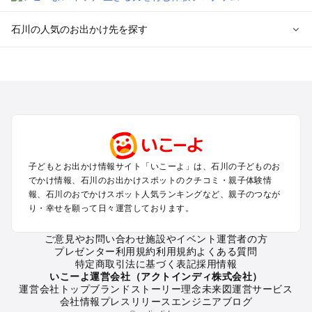
石川の人気のお出かけ先を探す
石川のエリアからプール子ども連れのお出かけスポット
を探す
金沢・羽咋のプールお出かけ
加賀・小松・辰口のプールお出かけ
輪島・珠洲・能登のプールお出かけ
白山周辺のプールお出かけ
和倉・七尾のプールお出かけ
子どもとお出かけ情報サイト「いこーよ」は、石川の子どものお
でかけ情報、石川のお出かけスポットのクチコミ・親子体験情
石川の定番お出かけスポット
報、石川のおでかけスポット人気ランキングなど、親子のつなが
り・幸せを願って日々運営しております。
石川の遊園地
石川の動物園
ご意見やお問い合わせ
施設やイベント運営者の方
石川のバーベキュー
プレゼンター利用規約
利用規約
よくある質問
石川の釣り
特定商取引法に基づく表記
採用情報
石川の牧場
いこーよ運営会社（アクトインディ株式会社）
運営会社トップ
ブランドストーリー
理念
未来図
運営サービス
石川のプール
会社情報
プレスリリース
エンジニアブログ
石川のアスレチック