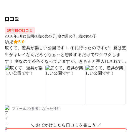
口コミ
10年前の口コミ
2016年1月に訪問
/
3歳の女の子
歳の男の子
歳の女の子
幼児
5.0
広くて、遊具が楽しい公園です！ 冬に行ったのですが、夏は芝
生がキレイなんだろうなぁ～と想像するだけでワクワクしま
す！ 冬なので茶色くなっていますが、きちんと手入れされてい
る感じがしました（*^_^*） 長い滑り台あり、木製遊具あり
の、楽しい公園です。広いので、ボールなどを持って行っても
いいですね！ 芝生の坂があるので、ダンボールを持って行った
ら滑って楽しめること間違いなしです☆ 駐車場もたくさんある
ので、安心＆気楽です！ 写真に写っている電車は、トイレです
～。 公園が小高い所にあるので、見晴らしもいいですよ！
フィールズ
/
参考に
なった!
4件
＼ おでかけしたら口コミを書こう ／