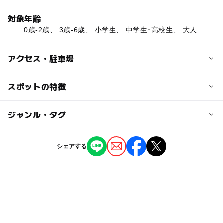
対象年齢
0歳-2歳、 3歳-6歳、 小学生、 中学生･高校生、 大人
アクセス・駐車場
近くの駅
スポットの特徴
南羽咋駅
◯
ー
駐車場あり
ジャンル・タグ
駅から近い
敷浪駅
ー
ー
授乳室あり
託児所
ジャンル
シェアする
羽咋駅
スポーツ施設
公園・総合公園
ー
ー
雨でもOK
ベビーカーOK
タグ
ー
ー
食事持込OK
レストラン
春休み2027
滑り台
野球場
芝生広場
ー
ー
売店
オムツ交換台
冬休み2025-2026
体育館
夏休み2026