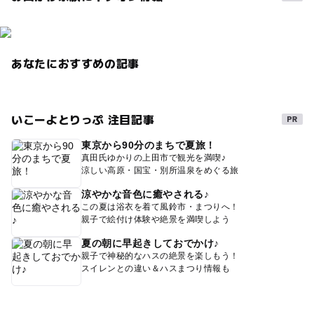
あなたにおすすめの記事
いこーよとりっぷ 注目記事
東京から90分のまちで夏旅！
真田氏ゆかりの上田市で観光を満喫♪
涼しい高原・国宝・別所温泉をめぐる旅
涼やかな音色に癒やされる♪
この夏は浴衣を着て風鈴市・まつりへ！
親子で絵付け体験や絶景を満喫しよう
夏の朝に早起きしておでかけ♪
親子で神秘的なハスの絶景を楽しもう！
スイレンとの違い＆ハスまつり情報も