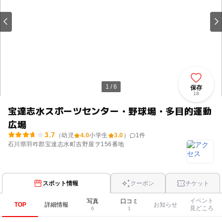
1 / 6
保存
18
宝達志水スポーツセンター・野球場・多目的運動
広場
3.7
（幼児
4.0
小学生
3.0
）
1
件
石川県羽咋郡宝達志水町吉野屋ヲ156番地
スポット情報
クーポン
チケット
イベント
写真
口コミ
TOP
詳細情報
お知らせ
見どころ
6
1