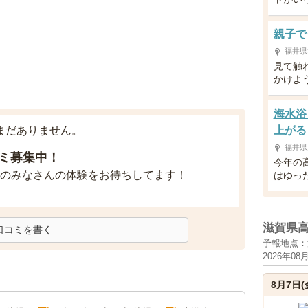
親子で
福井県
見て触
かけよう
海水浴
まだありません。
上がる
福井県
ミ募集中！
今年の
のみなさんの体験をお待ちしてます！
はゆっ
滋賀県
口コミを書く
予報地点：
2026年08
8月7日(