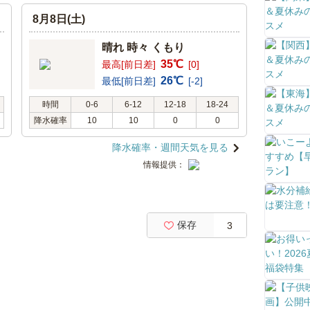
8月8日(土)
晴れ 時々 くもり
35℃
最高[前日差]
[0]
26℃
最低[前日差]
[-2]
時間
0-6
6-12
12-18
18-24
降水確率
10
10
0
0
降水確率・週間天気を見る
情報提供：
保存
3