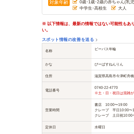
0歳･1歳･2歳の赤ちゃん(乳児
対象年齢
中学生･高校生
大人
※ 以下情報は、最新の情報ではない可能性もあ
い。
スポット情報の改善を送る
ビーパス年輪
名称
かな
びーぱすねんりん
住所
滋賀県高島市今津町舟橋2-
0740-22-4770
電話番号
※土・日・祝日は混雑が
書店 10:00〜19:00
営業時間
クレープ 平日10:00〜18
クレープ 土日祝10:00〜
定休日
水曜日