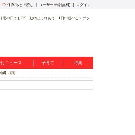
保存/あとで読む
ユーザー登録(無料)
ログイン
雨の日でもOK
動物とふれあう
1日中遊べるスポット
かけニュース
子育て
特集
沖縄
福岡