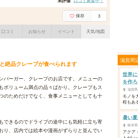
未評価
口コミ募集中！
保存
3
口コミ
お知らせ
イベント
天気/地図
滋賀周
と絶品クレープが食べられます
世界に
ンバーガー、クレープのお店です。メニューの
を作ろ
もボリューム満点の品々ばかり。クレープもス
滋賀県
つのためだけでなく、食事メニューとしても十
モノを
程もあ
暑い夏
もできるのでドライブの途中にも気軽に立ち寄
岐阜県
おり、店内では絵本や漫画がずらりと並んでい
アクア
トがい