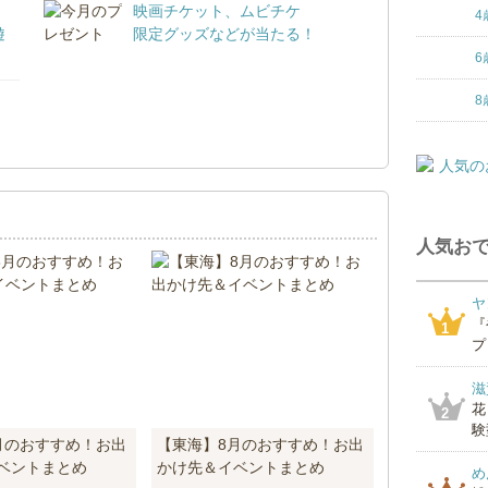
映画チケット、ムビチケ
4
遊
限定グッズなどが当たる！
6
8
！
人気おで
ヤ
『
1
プ
滋
花
2
験
月のおすすめ！お出
【東海】8月のおすすめ！お出
ベントまとめ
かけ先＆イベントまとめ
め