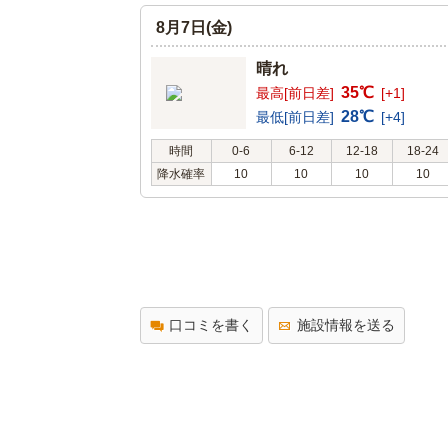
8月7日(金)
晴れ
35℃
最高[前日差]
[+1]
28℃
最低[前日差]
[+4]
時間
0-6
6-12
12-18
18-24
降水確率
10
10
10
10
口コミを書く
施設情報を送る