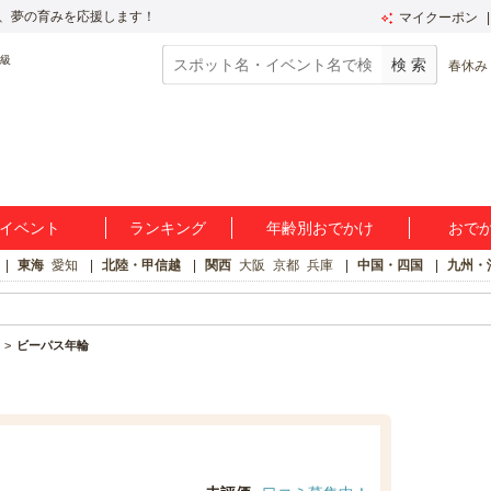
、夢の育みを応援します！
マイクーポン
春休み
イベント
ランキング
年齢別おでかけ
おで
東海
愛知
北陸・甲信越
関西
大阪
京都
兵庫
中国・四国
九州・
ビーパス年輪