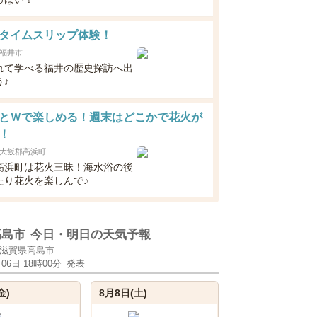
タイムスリップ体験！
福井市
れて学べる福井の歴史探訪へ出
♪
とＷで楽しめる！週末はどこかで花火が
！
大飯郡高浜町
高浜町は花火三昧！海水浴の後
たり花火を楽しんで♪
高島市
今日・明日の天気予報
滋賀県高島市
月06日 18時00分
発表
金)
8月8日(土)