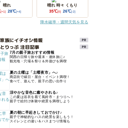
晴れ
晴れ 時々 くもり
℃
28℃
35℃
26℃
[+1]
[+4]
[0]
[-2]
降水確率・週間天気を見る
け家族にイチオシ情報
とりっぷ 注目記事
7月の親子旅おすすめ情報
関西の日帰り旅や週末・連休旅に♪
観光地・穴場＆祭り＆外遊びを満喫
夏の土曜は「土曜夜市」へ♪
商店街で縁日・屋台・イベント満喫！
食べて、遊んで、親子の思い出作り
涼やかな音色に癒やされる♪
この夏は浴衣を着て風鈴市・まつりへ！
親子で絵付け体験や絶景を満喫しよう
夏の朝に早起きしておでかけ♪
親子で神秘的なハスの絶景を楽しもう！
スイレンとの違い＆ハスまつり情報も