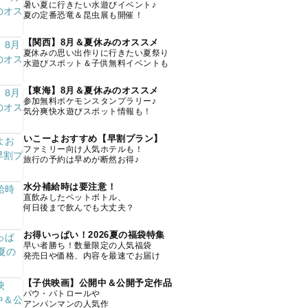
暑い夏に行きたい水遊びイベント♪
夏の定番恐竜＆昆虫展も開催！
【関西】8月＆夏休みのオススメ
夏休みの思い出作りに行きたい夏祭り
水遊びスポット＆子供無料イベントも
【東海】8月＆夏休みのオススメ
参加無料ポケモンスタンプラリー♪
気分爽快水遊びスポット情報も！
いこーよおすすめ【早割プラン】
ファミリー向け人気ホテルも！
旅行の予約は早めが断然お得♪
水分補給時は要注意！
直飲みしたペットボトル、
何日後まで飲んでも大丈夫？
お得いっぱい！2026夏の福袋特集
早い者勝ち！数量限定の人気福袋
発売日や価格、内容を最速でお届け
【子供映画】公開中＆公開予定作品
パウ・パトロールや
アンパンマンの人気作