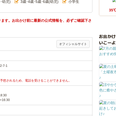
･幼児)
3歳･4歳･5歳･6歳(幼児)
小学生
35
ります。お出かけ前に最新の公式情報を、必ずご確認下さ
お出か
いこーよ
オフィシャルサイト
7-1
予想されるため、電話を受けることができません。
:30
16:30