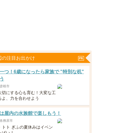
辺の注目お出かけ
一つ！6歳になったら家族で "特別な机"
う
彦根市
大切にする心も育む！大変な工
るよ、力を合わせよう
は屋内の水族館で楽しもう！
各務原市
・トト ぎふの夏休みはイベン
っぱい！