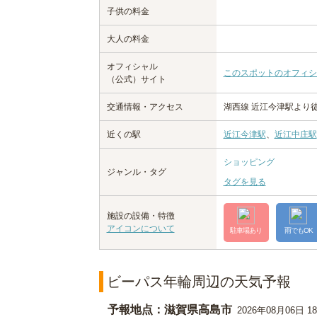
子供の料金
大人の料金
オフィシャル
このスポットのオフィシ
（公式）サイト
交通情報・アクセス
湖西線 近江今津駅より
近くの駅
近江今津駅
、
近江中庄駅
ショッピング
ジャンル・タグ
タグを見る
施設の設備・特徴
アイコンについて
駐車場あり
雨でもOK
ビーパス年輪周辺の天気予報
予報地点：滋賀県高島市
2026年08月06日 