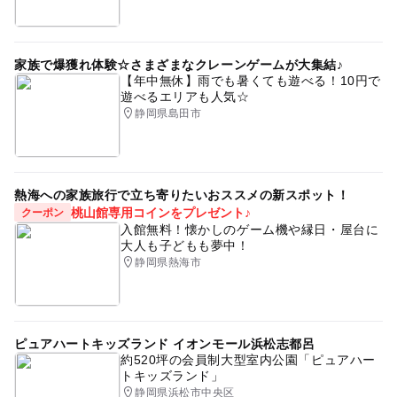
家族で爆獲れ体験☆さまざまなクレーンゲームが大集結♪
【年中無休】雨でも暑くても遊べる！10円で
遊べるエリアも人気☆
静岡県島田市
熱海への家族旅行で立ち寄りたいおススメの新スポット！
桃山館専用コインをプレゼント♪
クーポン
入館無料！懐かしのゲーム機や縁日・屋台に
大人も子どもも夢中！
静岡県熱海市
ピュアハートキッズランド イオンモール浜松志都呂
約520坪の会員制大型室内公園「ピュアハー
トキッズランド」
静岡県浜松市中央区