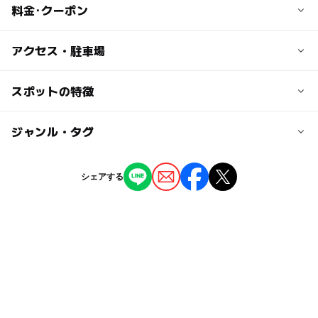
料金･クーポン
子供の料金
アクセス・駐車場
無料
交通アクセス
スポットの特徴
大人の料金
JR藤枝駅より車で約8分
無料
ー
ー
駐車場あり
ジャンル・タグ
駅から近い
近くの駅
藤枝駅
ー
ー
授乳室あり
託児所
ジャンル
シェアする
児童館
◯
ー
雨でもOK
ベビーカーOK
西焼津駅
タグ
ー
ー
食事持込OK
レストラン
雨でも楽しめる
雨の日でもOK
水遊び2026
ー
ー
売店
オムツ交換台
手遊び
すべり台
無料施設
雨でも遊べる
朝から遊べる
雨の日おでかけ
ボールプール