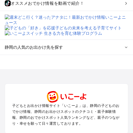
オススメおでかけ情報を動画で紹介！
静岡の人気のお出かけ先を探す
静岡のエリアからプール子ども連れのお出かけスポット
を探す
浜松・浜名湖・天竜のプールお出かけ
伊東・下田・伊豆白浜・東伊豆のプールお出かけ
富士山・富士宮・富士・御殿場のプールお出かけ
小田原・熱海・湯河原・真鶴のプールお出かけ
中伊豆・西伊豆・南伊豆のプールお出かけ
子どもとお出かけ情報サイト「いこーよ」は、静岡の子どものお
静岡・清水のプールお出かけ
でかけ情報、静岡のお出かけスポットのクチコミ・親子体験情
三島・沼津のプールお出かけ
報、静岡のおでかけスポット人気ランキングなど、親子のつなが
掛川・磐田・袋井のプールお出かけ
り・幸せを願って日々運営しております。
焼津・御前崎のプールお出かけ