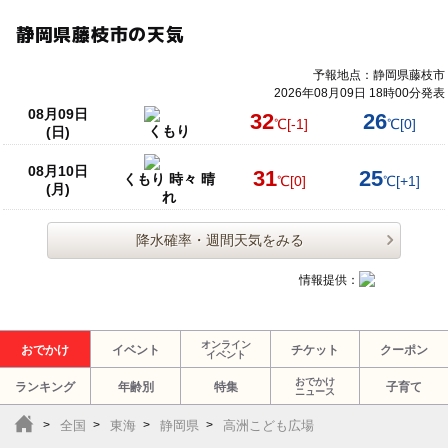
静岡県藤枝市の天気
予報地点：静岡県藤枝市
2026年08月09日 18時00分発表
08月09日
32
26
℃
[-1]
℃
[0]
くもり
(日)
08月10日
31
25
くもり 時々 晴
℃
[0]
℃
[+1]
(月)
れ
降水確率・週間天気をみる
情報提供：
オンライン
おでかけ
イベント
チケット
クーポン
イベント
おでかけ
ランキング
年齢別
特集
子育て
ニュース
全国
東海
静岡県
高洲こども広場