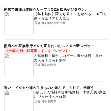
家族で爆獲れ体験☆サープラOZ浜松あそびタウン♪
【年中無休】雨でも暑くても遊べる！10円で
遊べるエリアも人気☆
静岡県浜松市中央区
熱海への家族旅行で立ち寄りたいおススメの新スポット！
桃山館専用コインをプレゼント♪
クーポン
入館無料！懐かしのゲーム機や縁日・屋台に
大人も子どもも夢中！
静岡県熱海市
近い！イルカや海の生きものと遊んで、ふれて、学ぼう！
3歳以下入場料＆駐車場無料・体験充実♪家族
にぴったりの水族館
静岡県下田市