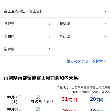
富士五湖周辺・富士吉田
長野県
新潟県
石川県
富山県
福井県
近くのスポットを探す
山梨県南都留郡富士河口湖町の天気
予報地点：山梨県南都留郡富士河口湖町
2026年08月08日 12時00分発表
08月08日
31
20
℃
[+2]
℃
[0]
雨 のち くもり
(土)
08月09日