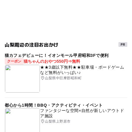
富士急ハイランド駅
幼児プール
卓球
雨でも遊べる
雨の日おでかけ
アクティビティ
雨でも楽しめる
キッズプログラム
富士山駅
富士山
雨の日でもOK
キッズコーナー
屋内プール
山梨周辺の注目お出かけ
猫カフェデビューに！イオンモール甲府昭和3Fで便利
猫ちゃんのおやつ550円⇒無料
クーポン
★★3歳以下無料★★駐車場・ボードゲーム
など無料がいっぱい♪
山梨県中巨摩郡昭和町
都心から1時間！BBQ・アクティビティ・イベント
ファンタジーな空間×自然が新しいアウトド
ア施設
山梨県上野原市