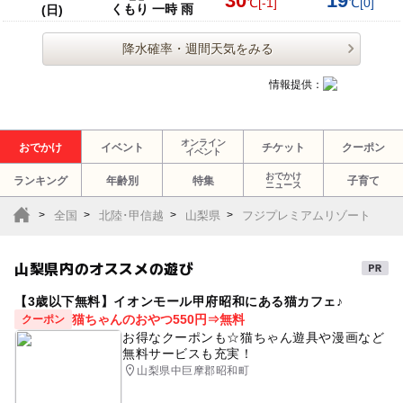
30
19
℃
[-1]
℃
[0]
くもり 一時 雨
(日)
降水確率・週間天気をみる
情報提供：
オンライン
おでかけ
イベント
チケット
クーポン
イベント
おでかけ
ランキング
年齢別
特集
子育て
ニュース
全国
北陸･甲信越
山梨県
フジプレミアムリゾート
山梨県内のオススメの遊び
【3歳以下無料】イオンモール甲府昭和にある猫カフェ♪
猫ちゃんのおやつ550円⇒無料
クーポン
お得なクーポンも☆猫ちゃん遊具や漫画など
無料サービスも充実！
山梨県中巨摩郡昭和町