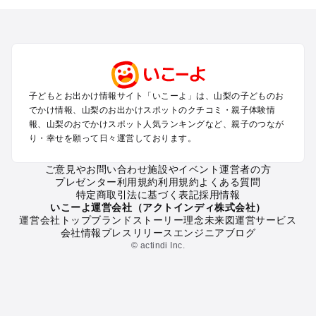
を探す
町田・相模原・愛川・上野原のプールお出かけ
富士五湖周辺・富士吉田のプールお出かけ
八ヶ岳・清里・小淵沢・甲斐大泉のプールお出かけ
甲府・昇仙峡・湯村のプールお出かけ
石和・勝沼・塩山のプールお出かけ
子どもとお出かけ情報サイト「いこーよ」は、山梨の子どものお
大月・都留・道志渓谷のプールお出かけ
でかけ情報、山梨のお出かけスポットのクチコミ・親子体験情
山中湖・忍野のプールお出かけ
報、山梨のおでかけスポット人気ランキングなど、親子のつなが
南アルプスのプールお出かけ
り・幸せを願って日々運営しております。
身延・下部・早川のプールお出かけ
ご意見やお問い合わせ
施設やイベント運営者の方
プレゼンター利用規約
利用規約
よくある質問
山梨の定番お出かけスポット
特定商取引法に基づく表記
採用情報
山梨の遊園地
いこーよ運営会社（アクトインディ株式会社）
運営会社トップ
ブランドストーリー
理念
未来図
運営サービス
山梨の動物園
会社情報
プレスリリース
エンジニアブログ
山梨のバーベキュー
© actindi Inc.
山梨の釣り
山梨の牧場
山梨のプール
山梨のアスレチック