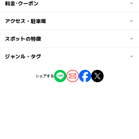
料金･クーポン
大人の料金
アクセス・駐車場
宿泊はプランによって料金が異なります。
交通アクセス
スポットの特徴
○都心からお車で８０分程度
○新宿、渋谷、東京駅から高速バスで１００分程度
◯
ー
駐車場あり
ジャンル・タグ
駅から近い
http://www.fuji-premium-resort.jp/access/index.htm
ー
ー
授乳室あり
託児所
ジャンル
○送迎シャトルバスあり（前日からご予約制／１日１１
シェアする
本）
ホテル・旅館
◯
◯
雨でもOK
ベビーカーOK
高速バス富士急ハイランド駅、富士急行河口湖駅
http://www.fuji-premium-resort.jp/images/left/submenu/p
タグ
◯
◯
食事持込OK
レストラン
df_timeline.pdf
ゴルフ
緑豊かな木立に囲まれる
◯
◯
売店
オムツ交換台
近くの駅
GW(ゴールデンウィーク)2027
ウォーターパーク
河口湖駅
ベビールーム
ドッグラン
テニス
ファミリー向け