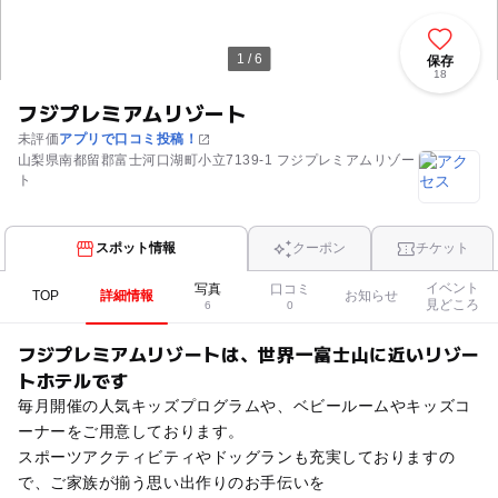
1 / 6
保存
18
フジプレミアムリゾート
未評価
アプリで口コミ投稿！
山梨県南都留郡富士河口湖町小立7139-1 フジプレミアムリゾー
ト
スポット情報
クーポン
チケット
イベント
写真
口コミ
TOP
詳細情報
お知らせ
見どころ
6
0
フジプレミアムリゾートは、世界一富士山に近いリゾー
トホテルです
毎月開催の人気キッズプログラムや、ベビールームやキッズコ
ーナーをご用意しております。
スポーツアクティビティやドッグランも充実しておりますの
で、ご家族が揃う思い出作りのお手伝いを