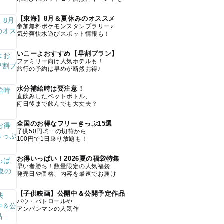
【東海】8月＆夏休みのオススメ
参加無料ポケモンスタンプラリー♪
気分爽快水遊びスポット情報も！
いこーよおすすめ【早割プラン】
ファミリー向け人気ホテルも！
旅行の予約は早めが断然お得♪
水分補給時は要注意！
直飲みしたペットボトル、
何日後まで飲んでも大丈夫？
全国のお得なフリーきっぷ15選
子供50円均一の切符から
100円で1日乗り放題も！
お得いっぱい！2026夏の福袋特集
早い者勝ち！数量限定の人気福袋
発売日や価格、内容を最速でお届け
【子供映画】公開中＆公開予定作品
パウ・パトロールや
アンパンマンの人気作