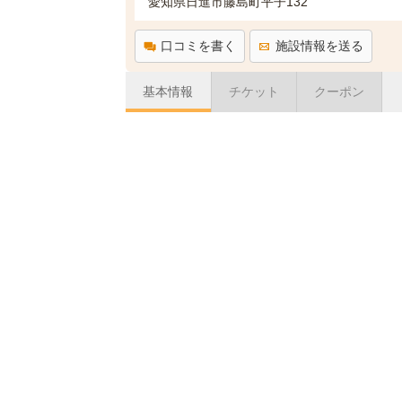
愛知県日進市藤島町平子132
口コミを書く
施設情報を送る
基本情報
チケット
クーポン