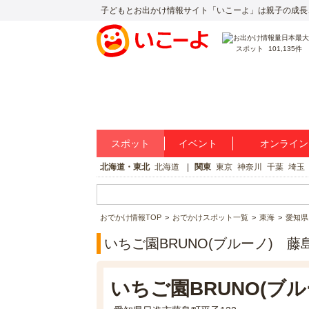
子どもとお出かけ情報サイト「いこーよ」は親子の成長
スポット
101,135件
スポット
イベント
オンライン
北海道・東北
北海道
関東
東京
神奈川
千葉
埼玉
おでかけ情報TOP
おでかけスポット一覧
東海
愛知県
いちご園BRUNO(ブルーノ) 
いちご園BRUNO(ブ