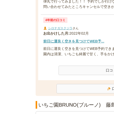
弾丸で行ってみました！！ 予約でしか行け
問い合わせてみたところキャンセルで空きがあ
4年前の口コミ
シロナガスクジラ
さん
お出かけした月:
2022年02月
前日に運良く空きを見つけてWEB予...
前日に運良く空きを見つけてWEB予約でき
園内は清潔、いちごも綺麗で甘く、手をかけら
口コ
いちご園BRUNO(ブルーノ) 