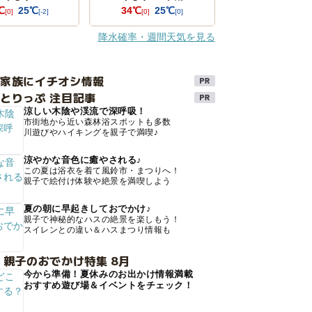
℃
25℃
34℃
25℃
[0]
[-2]
[0]
[0]
降水確率・週間天気を見る
け家族にイチオシ情報
とりっぷ 注目記事
涼しい木陰や渓流で深呼吸！
市街地から近い森林浴スポットも多数
川遊びやハイキングを親子で満喫♪
涼やかな音色に癒やされる♪
この夏は浴衣を着て風鈴市・まつりへ！
親子で絵付け体験や絶景を満喫しよう
夏の朝に早起きしておでかけ♪
親子で神秘的なハスの絶景を楽しもう！
スイレンとの違い＆ハスまつり情報も
 親子のおでかけ特集 8月
今から準備！夏休みのお出かけ情報満載
おすすめ遊び場＆イベントをチェック！