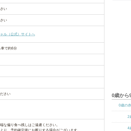
さい
さい
ャル（公式）サイトへ
ら車で約6分
ださい
0歳から
0歳の
2
端な偏り食べ残しはご遠慮ください。
4
より、予約確定後にお断りする場合がございます。