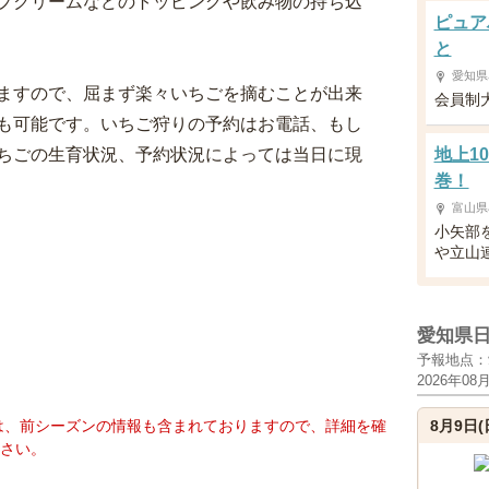
プクリームなどのトッピングや飲み物の持ち込
ピュア
と
愛知県
ますので、屈まず楽々いちごを摘むことが出来
会員制
も可能です。いちご狩りの予約はお電話、もし
ちごの生育状況、予約状況によっては当日に現
地上1
巻！
富山県
小矢部
や立山
愛知県
予報地点：
2026年08
は、前シーズンの情報も含まれておりますので、詳細を確
8月9日(
さい。