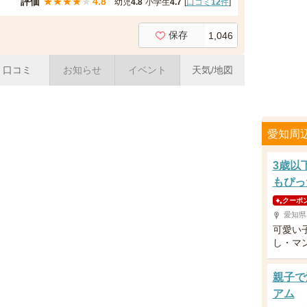
評価
★
★
★
★
★
4.8
幼児
4.8
小学生
4.7
[
口コミ
12
件
]
保存
1,046
口コミ
お知らせ
イベント
天気/地図
愛知周
3歳以
もぴっ
クーポ
愛知県
可愛い
し・マ
親子で
アム