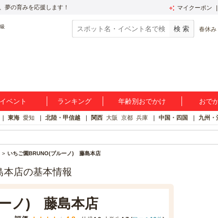
、夢の育みを応援します！
マイクーポン
春休み
イベント
ランキング
年齢別おでかけ
おで
東海
愛知
北陸・甲信越
関西
大阪
京都
兵庫
中国・四国
九州・
いちご園BRUNO(ブルーノ) 藤島本店
藤島本店の基本情報
ルーノ) 藤島本店