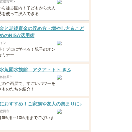
京都市南区
から徒歩圏内！子どもから大人
感を使って没入できる
金と老後資金の貯め方・増やし方＆こど
めのNISA活用術
イン
料！プロに学べる！親子のオン
セミナー
水魚園水族館 アクア・トト ぎふ
各務原市
定の企画展で、すごいパワーを
きものたちを紹介！
におすすめ！ご家族や友人の集まりに♪
豊田市
は6匹用～10匹用までございま