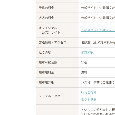
子供の料金
公式サイトでご確認くだ
大人の料金
公式サイトでご確認くだ
オフィシャル
このスポットのオフィシ
（公式）サイト
交通情報・アクセス
名鉄豊田線 米野木駅か
近くの駅
米野木駅
駐車可能台数
15台
駐車場料金
無料
駐車場詳細
バス可：事前にご連絡く
いちご狩り
ジャンル・タグ
タグを見る
・いちごの持ち出し、極
・いちごの生育不良等に