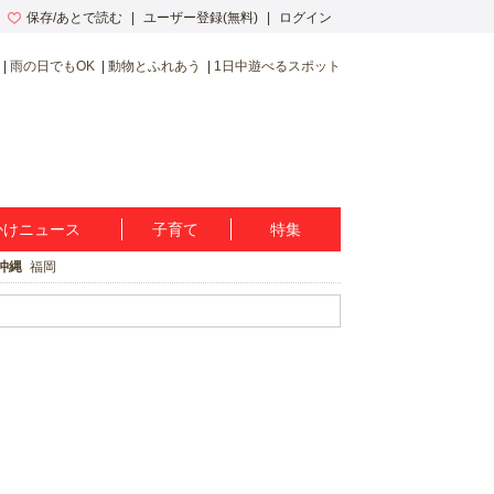
保存/あとで読む
ユーザー登録(無料)
ログイン
雨の日でもOK
動物とふれあう
1日中遊べるスポット
かけニュース
子育て
特集
沖縄
福岡