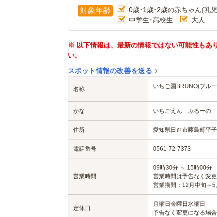
0歳･1歳･2歳の赤ちゃん(乳児
対象年齢
中学生･高校生
大人
※ 以下情報は、最新の情報ではない可能性もあ
い。
スポット情報の改善を送る
いちご園BRUNO(ブル
名称
かな
いちごえん ぶるーの 
住所
愛知県日進市藤島町平子1
電話番号
0561-72-7373
09時30分 ～ 15時00分
営業時間
営業時間は予告なく変更
営業期間：12月中旬～
月曜日
金曜日
水曜日
定休日
予告なく変更になる場合