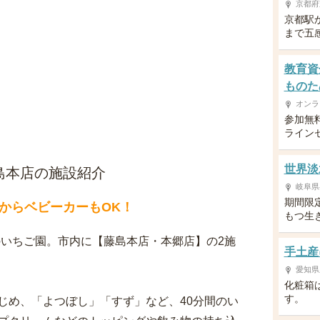
京都府
京都駅
まで五
教育資
ものた
オンラ
参加無
ライン
世界淡
藤島本店の施設紹介
岐阜県
期間限
からベビーカーもOK！
もつ生
市のいちご園。市内に【藤島本店・本郷店】の2施
手土産
愛知県
化粧箱
す。
じめ、「よつぼし」「すず」など、40分間のい