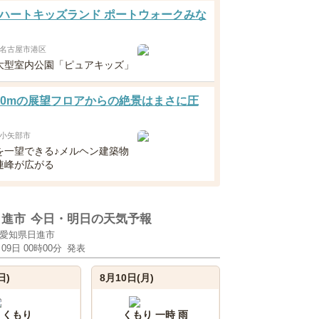
ハートキッズランド ポートウォークみな
名古屋市港区
大型室内公園「ピュアキッズ」
00mの展望フロアからの絶景はまさに圧
小矢部市
を一望できる♪メルヘン建築物
連峰が広がる
日進市
今日・明日の天気予報
愛知県日進市
月09日 00時00分
発表
日)
8月10日(月)
くもり
くもり 一時 雨