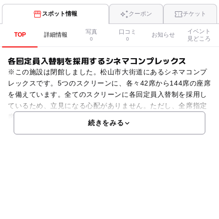
スポット情報
クーポン
チケット
イベント
写真
口コミ
TOP
詳細情報
お知らせ
見どころ
0
0
各回定員入替制を採用するシネマコンプレックス
※この施設は閉館しました。松山市大街道にあるシネマコンプ
レックスです。5つのスクリーンに、各々42席から144席の座席
を備えています。全てのスクリーンに各回定員入替制を採用し
ているため、立見になる心配がありません。ただし、全席指定
席で、購入の際の座席指定はできません。邦画、洋画を
続きをみる