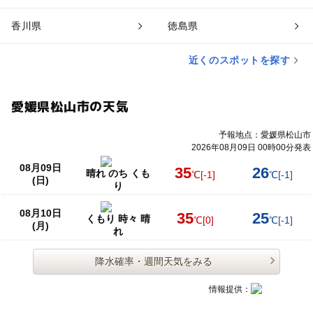
香川県
徳島県
近くのスポットを探す
愛媛県松山市の天気
予報地点：愛媛県松山市
2026年08月09日 00時00分発表
08月09日
35
26
晴れ のち くも
℃
[-1]
℃
[-1]
(日)
り
08月10日
35
25
くもり 時々 晴
℃
[0]
℃
[-1]
(月)
れ
降水確率・週間天気をみる
情報提供：