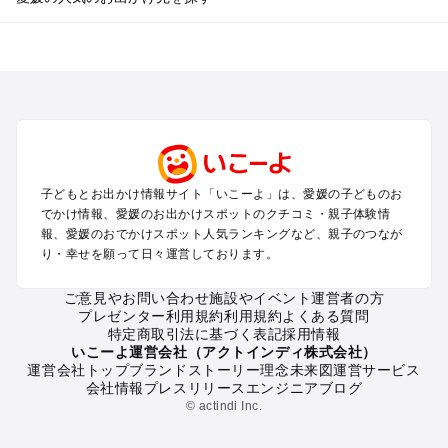
愛媛のエリアからプール子ども連れのお出かけスポット
を探す
松山・道後・伊予・久万高原のプールお出かけ
今治・しまなみ海道のプールお出かけ
宇和島・南予のプールお出かけ
西条・新居浜・東予・石鎚山のプールお出かけ
子どもとお出かけ情報サイト「いこーよ」は、愛媛の子どものお
愛媛の定番お出かけスポット
でかけ情報、愛媛のお出かけスポットのクチコミ・親子体験情
愛媛の遊園地
報、愛媛のおでかけスポット人気ランキングなど、親子のつなが
り・幸せを願って日々運営しております。
愛媛の動物園
愛媛のバーベキュー
ご意見やお問い合わせ
施設やイベント運営者の方
愛媛の釣り
プレゼンター利用規約
利用規約
よくある質問
愛媛の牧場
特定商取引法に基づく表記
採用情報
愛媛のプール
いこーよ運営会社（アクトインディ株式会社）
運営会社トップ
ブランドストーリー
理念
未来図
運営サービス
愛媛のアスレチック
会社情報
プレスリリース
エンジニアブログ
愛媛の公園・総合公園
© actindi Inc.
愛媛の観光