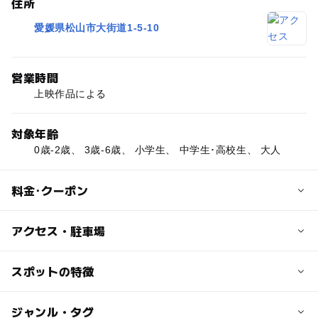
住所
愛媛県松山市大街道1-5-10
営業時間
上映作品による
対象年齢
0歳-2歳、 3歳-6歳、 小学生、 中学生･高校生、 大人
料金･クーポン
子供の料金
アクセス・駐車場
3歳以上中学生以下：1000円
交通アクセス
スポットの特徴
大人の料金
伊予鉄道「松山市」駅より徒歩15分，市内電車「大街道
一般：1800円，大学生・高校生：1500円；【サービスデ
口」駅より徒歩5分
ー
ー
駐車場あり
ジャンル・タグ
駅から近い