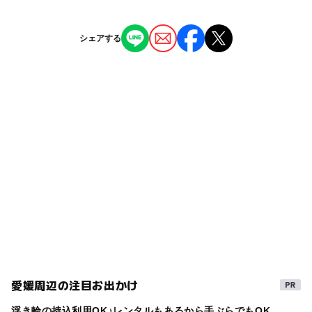
ー】ファーストデイ（毎月1日）：1000円，レディースデ
イ（毎週水曜日）：1000円
近くの駅
ー
ー
授乳室あり
託児所
ジャンル
シェアする
大街道駅
映画館
◯
ー
雨でもOK
ベビーカーOK
駐車場詳細
タグ
近隣駐車場をご利用ください
ー
ー
食事持込OK
レストラン
GW(ゴールデンウィーク)2027
GW2016
親子で映画
◯
ー
売店
オムツ交換台
梅雨
屋内遊び場
雨の日おでかけ
雨でもOK
雨でも遊べる
雨の日でもOK
アニメ
愛媛県
松山市
GW
駐車場あり
GW(ゴールデンウィーク)2016
室内
寒い日
クリスマス2026
屋内施設
雨でも楽しめる
寒い日でもOK
子供と映画
おでかけ映画
愛媛周辺の注目お出かけ
ゴールデンウィーク2016
gw2015
遊び場
三連休
浮き輪の持込利用OK♪レンタルもあるから手ぶらでもOK