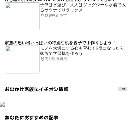
GW(ゴールデンウィーク)2015
涼しい
室内施設
子供は水遊び、大人はジャグジーや水着で入
るサウナでリラックス
愛媛県西予市
家族の思い出いっぱいの特別な机を親子で手作りしよう！
モノを大切にする心も育む！6歳になったら
家族で学習机を作ろう
高知県長岡郡
お出かけ家族にイチオシ情報
あなたにおすすめの記事