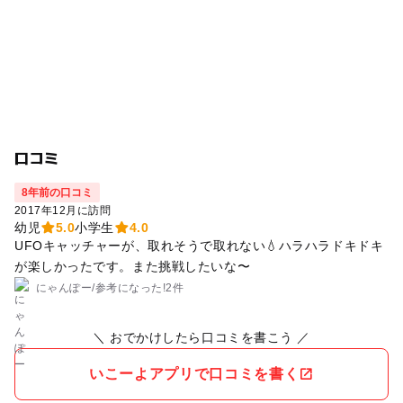
口コミ
8年前の口コミ
2017年12月に訪問
幼児
5.0
小学生
4.0
UFOキャッチャーが、取れそうで取れない💧ハラハラドキドキ
が楽しかったです。また挑戦したいな〜
にゃんぽー
/
参考に
なった!
2件
＼ おでかけしたら口コミを書こう ／
いこーよアプリで口コミを書く