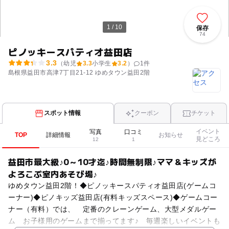
1 / 10
保存
74
ピノッキースパティオ益田店
3.3
（幼児
3.3
小学生
3.2
）
1
件
島根県益田市高津7丁目21-12 ゆめタウン益田2階
スポット情報
クーポン
チケット
イベント
写真
口コミ
TOP
詳細情報
お知らせ
見どころ
12
1
益田市最大級♪0～10才迄♪時間無制限♪ママ＆キッズが
よろこぶ室内あそび場♪
ゆめタウン益田2階！◆ピノッキースパティオ益田店(ゲームコ
ーナー)◆ピノキッズ益田店(有料キッズスペース)◆ゲームコー
ナー（有料）では、 定番のクレーンゲーム、大型メダルゲー
ム お子様用のゲームまで揃ってます♪ 毎週楽しいイベントも