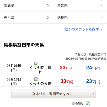
愛媛県
高知県
香川県
徳島県
近くのスポットを探す
島根県益田市の天気
予報地点：島根県益田市
2026年08月09日 06時00分発表
08月09日
33
24
くもり 時々 晴
℃
[-1]
℃
[-2]
(日)
れ
08月10日
33
23
℃
[0]
℃
[-1]
くもり のち 雨
(月)
降水確率・週間天気をみる
情報提供：