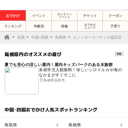
オンライン
おでかけ
イベント
チケット
クーポン
イベント
おでかけ
ランキング
年齢別
特集
子育て
ニュース
全国
中国･四国
島根県
ピノッキースパティオ益田店
島根県内のオススメの遊び
夏でも安心の涼しい屋内！屋内キッズパークのある水族館
未就学児入館無料！珍しいシロイルカや海の
なかまがすぐそこに
島根県浜田市
中国･四国おでかけ人気スポットランキング
鳥取県
島根県