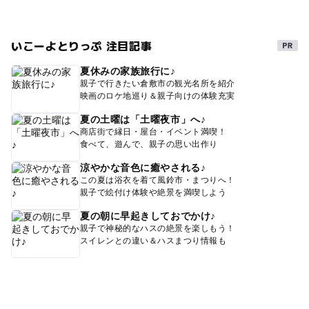
いこーよとりっぷ 注目記事
夏休みの家族旅行に♪
親子で行きたい倉敷市の観光名所を紹介
映画のロケ地巡り＆親子向けの体験充実
夏の土曜は「土曜夜市」へ♪
商店街で縁日・屋台・イベント満喫！
食べて、遊んで、親子の思い出作り
涼やかな音色に癒やされる♪
この夏は浴衣を着て風鈴市・まつりへ！
親子で絵付け体験や絶景を満喫しよう
夏の朝に早起きしておでかけ♪
親子で神秘的なハスの絶景を楽しもう！
スイレンとの違い＆ハスまつり情報も