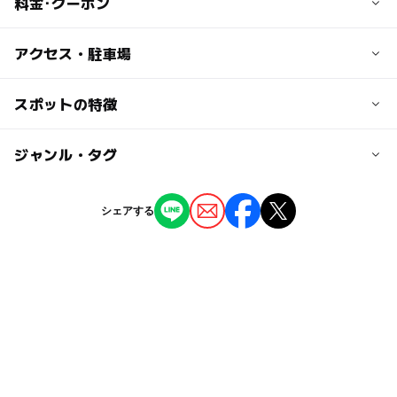
料金･クーポン
子供の料金
アクセス・駐車場
500円
●対象年齢 2歳～10歳
近くの駅
スポットの特徴
※2歳未満のお子様でも遊べます♪
益田駅
◆1人1日500円 ※0歳～10歳
◯
◯
駐車場あり
ジャンル・タグ
駅から近い
※兄弟・姉妹が入場の際、2歳未満のお子様は1名無料♪
駐車場料金
★ゲームコーナーは個別に料金が発生致します。
無料
◯
ー
授乳室あり
託児所
ジャンル
シェアする
大人の料金
室内遊び場
アミューズメント
◯
◯
雨でもOK
ベビーカーOK
駐車場詳細
無料
ゆめタウン益田の駐車場をご利用ください。
◆ピノキッズ利用の保護者は無料となります。
タグ
◯
◯
食事持込OK
レストラン
※保護者以外の入場はお断りさせて頂く場合がありま
す。
冬休み2025-2026
午後から遊べる
春休み2027
★ゲームコーナーは個別に料金が発生致します。
◯
◯
売店
オムツ交換台
駐車場無料
島根県
夏休み2026
室内なので雨でも大丈夫
年始
完全屋内雨の日でもok