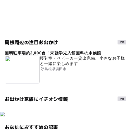
雨
お盆休み
雨の日でもOK
雨でも遊べる
雨の日OK
雨でも楽しめる
運動・体を動かす
GW(ゴールデンウィーク)2027
雨の日おでかけ
夜まで遊べる
ボールプール
年末
涼しい
島根周辺の注目お出かけ
暑い日でもOK
雨の日
無料駐車場約2,000台！未就学児入館無料の水族館
授乳室・ベビーカー貸出完備、小さなお子様
と一緒に楽しめます
島根県浜田市
お出かけ家族にイチオシ情報
あなたにおすすめの記事