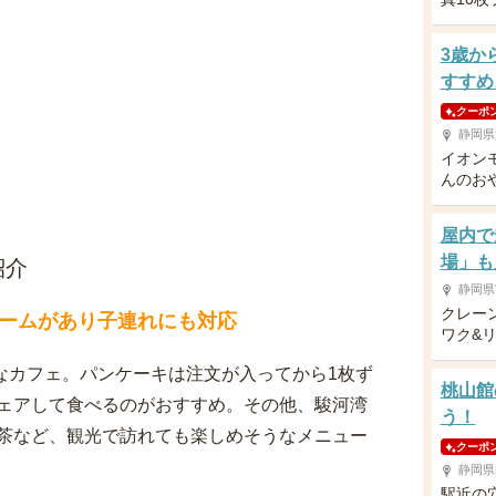
3歳か
すすめ
クーポ
静岡県
イオン
んのお
屋内で
場」も
紹介
静岡県
クレー
ームがあり子連れにも対応
ワク&
洒落なカフェ。パンケーキは注文が入ってから1枚ず
桃山館
ェアして食べるのがおすすめ。その他、駿河湾
う！
茶など、観光で訪れても楽しめそうなメニュー
クーポ
静岡県
駅近の