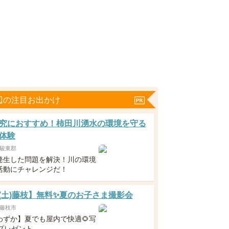
辺の注目お出かけ
究におすすめ！柿田川湧水の環境を守る
体験
駿東郡
発生した問題を解決！川の環境
活動にチャレンジだ！
22(土)藤枝】無料✨夏のお子さま撮影会
藤枝市
わずか】夏でも屋内で快適🌻写
枚プレゼント