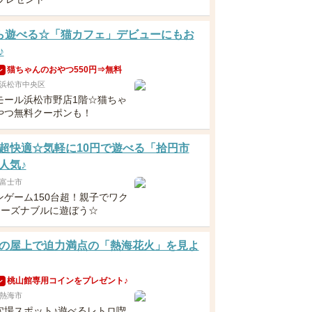
ら遊べる☆「猫カフェ」デビューにもお
♪
猫ちゃんのおやつ550円⇒無料
ン
浜松市中央区
モール浜松市野店1階☆猫ちゃ
やつ無料クーポンも！
超快適☆気軽に10円で遊べる「拾円市
人気♪
富士市
ンゲーム150台超！親子でワク
リーズナブルに遊ぼう☆
の屋上で迫力満点の「熱海花火」を見よ
桃山館専用コインをプレゼント♪
ン
熱海市
穴場スポット♪遊べるレトロ喫