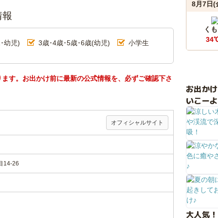
8月7日(
情報
くも
34
･幼児)
3歳･4歳･5歳･6歳(幼児)
小学生
ります。お出かけ前に最新の公式情報を、必ずご確認下さ
お出か
いこーよ
）
オフィシャルサイト
4-26
大人気！