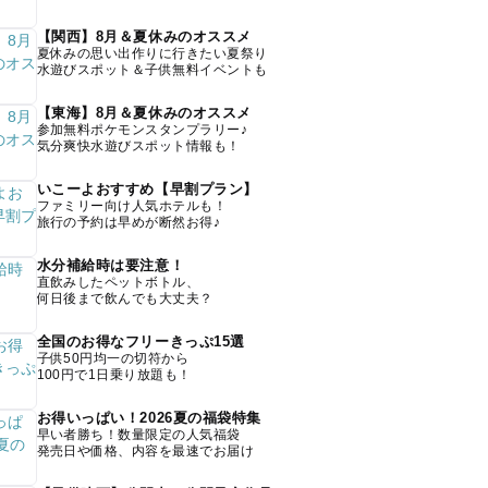
【関西】8月＆夏休みのオススメ
夏休みの思い出作りに行きたい夏祭り
水遊びスポット＆子供無料イベントも
【東海】8月＆夏休みのオススメ
参加無料ポケモンスタンプラリー♪
気分爽快水遊びスポット情報も！
いこーよおすすめ【早割プラン】
ファミリー向け人気ホテルも！
旅行の予約は早めが断然お得♪
水分補給時は要注意！
直飲みしたペットボトル、
何日後まで飲んでも大丈夫？
全国のお得なフリーきっぷ15選
子供50円均一の切符から
100円で1日乗り放題も！
お得いっぱい！2026夏の福袋特集
早い者勝ち！数量限定の人気福袋
発売日や価格、内容を最速でお届け