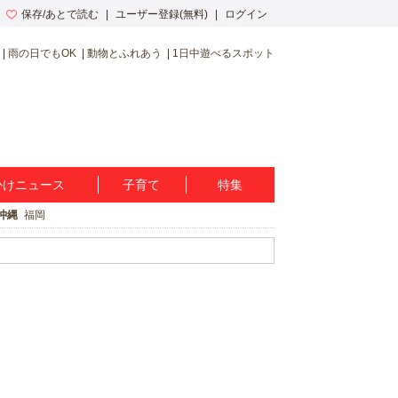
保存/あとで読む
ユーザー登録(無料)
ログイン
雨の日でもOK
動物とふれあう
1日中遊べるスポット
かけニュース
子育て
特集
沖縄
福岡