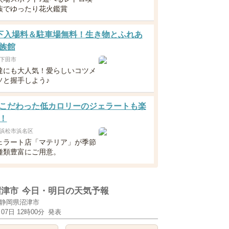
族でゆったり花火鑑賞
下入場料＆駐車場無料！生き物とふれあ
族館
下田市
達にも大人気！愛らしいコツメ
ソと握手しよう♪
こだわった低カロリーのジェラートも楽
！
浜松市浜名区
ェラート店「マテリア」が季節
種類豊富にご用意。
沼津市
今日・明日の天気予報
静岡県沼津市
月07日 12時00分
発表