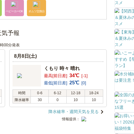
ベビーカーOK
オムツ交換台
の天気予報
12時00分発表
8月8日(土)
くもり 時々 晴れ
34℃
最高[前日差]
[-1]
25℃
最低[前日差]
[0]
時間
0-6
6-12
12-18
18-24
降水確率
30
0
10
10
降水確率・週間天気を見る
情報提供：