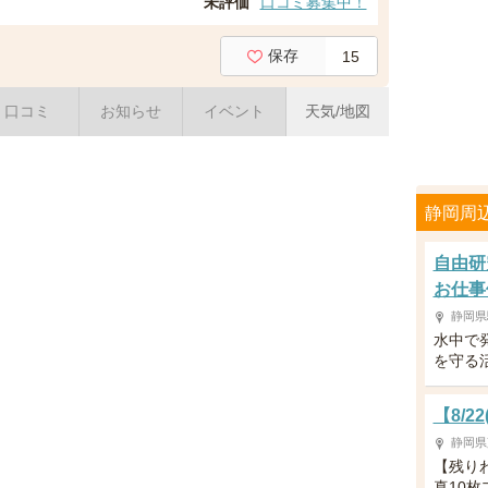
未評価
口コミ募集中！
保存
15
口コミ
お知らせ
イベント
天気/地図
静岡周
自由研
お仕事
静岡県
水中で
を守る
【8/
静岡県
【残り
真10