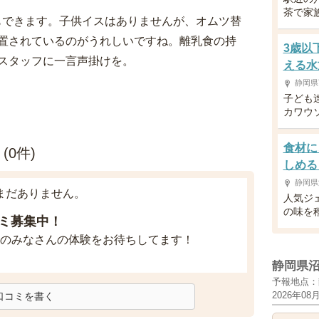
茶で家
もできます。子供イスはありませんが、オムツ替
置されているのがうれしいですね。離乳食の持
3歳以
スタッフに一言声掛けを。
える水
静岡県
子ども
カワウ
食材に
(0件)
しめる
静岡県
まだありません。
人気ジ
の味を
ミ募集中！
のみなさんの体験をお待ちしてます！
静岡県
予報地点：
2026年08
口コミを書く