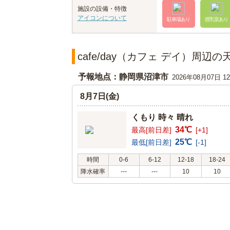
施設の設備・特徴
アイコンについて
駐車場あり
授乳室あり
cafe/day（カフェ デイ）周辺
予報地点：静岡県沼津市
2026年08月07日 
8月7日(金)
くもり 時々 晴れ
34℃
最高[前日差]
[+1]
25℃
最低[前日差]
[-1]
時間
0-6
6-12
12-18
18-24
降水確率
---
---
10
10