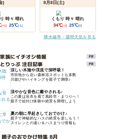
金)
8月8日(土)
り 時々 晴れ
くもり 時々 晴れ
℃
25℃
34℃
25℃
[+1]
[-1]
[-1]
[0]
降水確率・週間天気を見る
け家族にイチオシ情報
とりっぷ 注目記事
涼しい木陰や渓流で深呼吸！
市街地から近い森林浴スポットも多数
川遊びやハイキングを親子で満喫♪
涼やかな音色に癒やされる♪
この夏は浴衣を着て風鈴市・まつりへ！
親子で絵付け体験や絶景を満喫しよう
夏の朝に早起きしておでかけ♪
親子で神秘的なハスの絶景を楽しもう！
スイレンとの違い＆ハスまつり情報も
 親子のおでかけ特集 8月