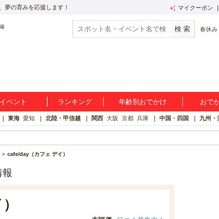
、夢の育みを応援します！
マイクーポン
春休み
イベント
ランキング
年齢別おでかけ
おで
東海
愛知
北陸・甲信越
関西
大阪
京都
兵庫
中国・四国
九州・
cafe/day（カフェ デイ）
情報
イ）