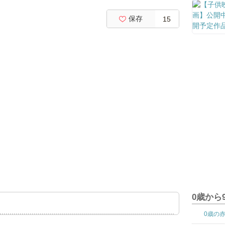
保存
15
0歳から
0歳の