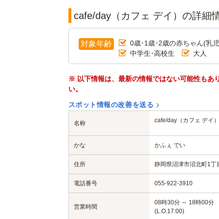
cafe/day（カフェ デイ）の詳細
0歳･1歳･2歳の赤ちゃん(乳児
対象年齢
中学生･高校生
大人
※ 以下情報は、最新の情報ではない可能性もあ
い。
スポット情報の改善を送る
cafe/day（カフェ デイ
名称
かな
かふぇ でい
住所
静岡県沼津市沼北町1丁目1
電話番号
055-922-3910
08時30分 ～ 18時00分
営業時間
(L.O.17:00)