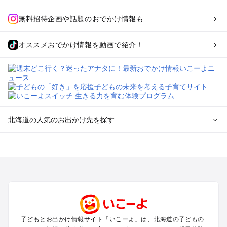
無料招待企画や話題のおでかけ情報も
オススメおでかけ情報を動画で紹介！
北海道の人気のお出かけ先を探す
北海道のエリアからプール子ども連れのお出かけスポッ
トを探す
札幌（大通公園・すすきの）周辺のプールお出かけ
旭川・美瑛・層雲峡のプールお出かけ
登別・洞爺湖・苫小牧・室蘭のプールお出かけ
函館・湯の川温泉・大沼・松前のプールお出かけ
帯広・十勝・サホロ・狩勝高原のプールお出かけ
子どもとお出かけ情報サイト「いこーよ」は、北海道の子どもの
千歳・石狩・空知・美唄のプールお出かけ