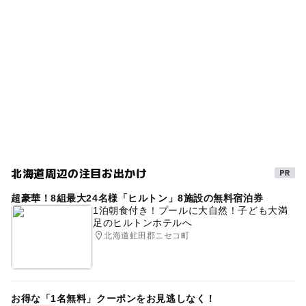
無料駐車場
ベビーカーOK
岩風呂
GW
秋のお出かけ2026
◯
ー
売店
オムツ交換台
日帰り温泉
子供と温泉
親子でお出かけ
日帰り利用OK
gw2015
塩化物泉
GW2016
打たせ湯
シルバーウィーク2026
室内
雨の日でもOK
無料休憩室あり
冬のお出かけ
家族で楽しめる
ゴールデンウィーク2016
露天風呂
室内なので雨でも大丈夫
家族で温泉
夜まで遊べる
北海道周辺の注目お出かけ
雨の日おでかけ
親子でお食事
雨での日でも楽しめる
超豪華！8組最大24名様「ヒルトン」8施設の無料宿泊券
冬休み2025-2026
日帰り
三連休
家族でお出かけ
1泊朝食付き！プールに大自然！子ども大満
足のヒルトンホテルへ
午後から遊べる
薬湯
駐車場あり
ジェットバス
北海道虻田郡ニセコ町
サウナあり
GW(ゴールデンウィーク)2027
GW(ゴールデンウィーク)2015
雨でも楽しめる
お得な「1名無料」クーポンをお見逃しなく！
節約子連れ
駅から近い
ジャグジー
公園併設