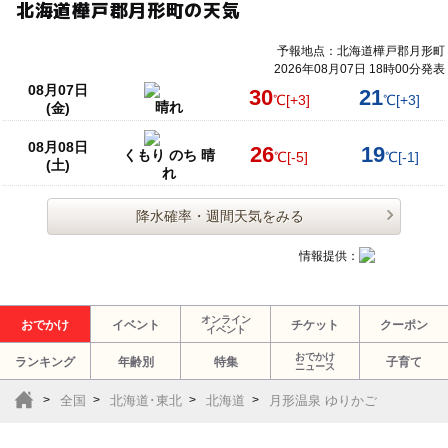
北海道樺戸郡月形町の天気
予報地点：北海道樺戸郡月形町
2026年08月07日 18時00分発表
08月07日
30
21
℃
[+3]
℃
[+3]
晴れ
(金)
08月08日
26
19
くもり のち 晴
℃
[-5]
℃
[-1]
(土)
れ
降水確率・週間天気をみる
情報提供：
オンライン
おでかけ
イベント
チケット
クーポン
イベント
おでかけ
ランキング
年齢別
特集
子育て
ニュース
全国
北海道･東北
北海道
月形温泉 ゆりかご