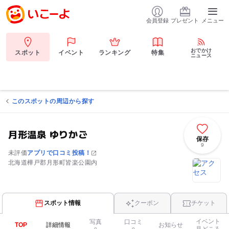
会員登録
プレゼント
メニュー
おでかけ
スポット
イベント
ランキング
特集
ニュース
このスポットの周辺から探す
月形温泉 ゆりかご
保存
9
未評価
アプリで口コミ投稿！
北海道樺戸郡月形町皆楽公園内
スポット情報
クーポン
チケット
イベント
写真
口コミ
TOP
詳細情報
お知らせ
見どころ