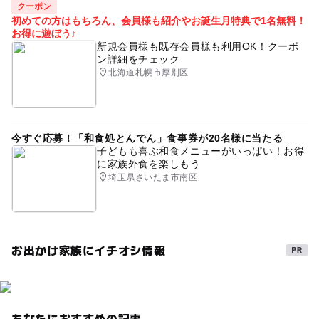
クーポン
初めての方はもちろん、会員様も紹介やお誕生月特典で1名無料！
夕張・岩見沢
節約お出かけ
食事
春休み2027
お得に遊ぼう♪
新規会員様も既存会員様も利用OK！クーポ
GW(ゴールデンウィーク)2016
雨でも遊べる
ン詳細をチェック
北海道札幌市厚別区
日帰り入浴
今すぐ応募！「和食処とんでん」食事券が20名様に当たる
子どもも喜ぶ和食メニューがいっぱい！お得
に家族外食を楽しもう
埼玉県さいたま市南区
お出かけ家族にイチオシ情報
あなたにおすすめの記事