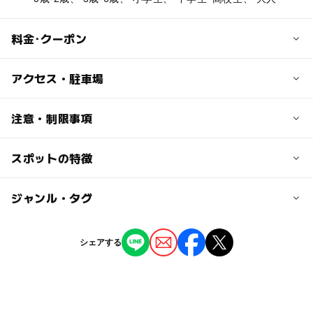
料金･クーポン
子供の料金
アクセス・駐車場
小学生 300円
6歳未満無料
交通アクセス
注意・制限事項
札幌から国道２７５号で約６０分。
大人の料金
ＪＲ学園都市線石狩月形駅下車徒歩約１０分。
スポットの特徴
日帰り温泉
中学生以上 650円
塩化物泉
駐車可能台数
露天風呂
◯
◯
駐車場あり
ジャンル・タグ
駅から近い
ジェットバス
200台
ジャグジー
ー
ー
授乳室あり
託児所
ジャンル
サウナあり
駐車場料金
シェアする
打たせ湯
温泉・銭湯
無料
◯
◯
雨でもOK
ベビーカーOK
駐車場詳細
タグ
ー
◯
食事持込OK
レストラン