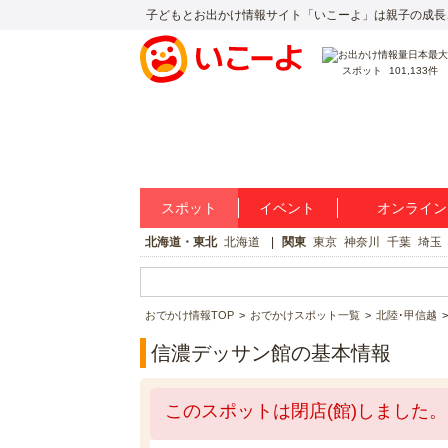
子どもとお出かけ情報サイト「いこーよ」は親子の成長
スポット
101,133件
スポット
イベント
オンライン
北海道・東北
北海道
関東
東京
神奈川
千葉
埼玉
おでかけ情報TOP
おでかけスポット一覧
北陸･甲信越
信濃デッサン館の基本情報
このスポットは閉店(館)しました。