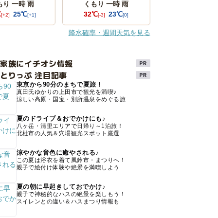
もり 一時 雨
くもり 一時 雨
℃
25℃
32℃
23℃
[+2]
[+1]
[-3]
[0]
降水確率・週間天気を見る
け家族にイチオシ情報
とりっぷ 注目記事
東京から90分のまちで夏旅！
真田氏ゆかりの上田市で観光を満喫♪
涼しい高原・国宝・別所温泉をめぐる旅
夏のドライブ＆おでかけにも♪
八ヶ岳・清里エリアで日帰り～1泊旅！
北杜市の人気＆穴場観光スポット厳選
涼やかな音色に癒やされる♪
この夏は浴衣を着て風鈴市・まつりへ！
親子で絵付け体験や絶景を満喫しよう
夏の朝に早起きしておでかけ♪
親子で神秘的なハスの絶景を楽しもう！
スイレンとの違い＆ハスまつり情報も