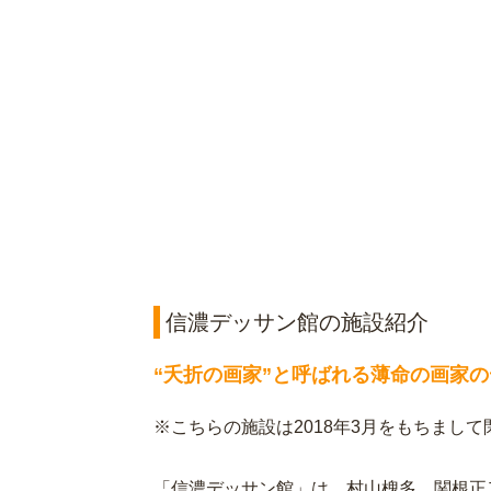
信濃デッサン館の施設紹介
“夭折の画家”と呼ばれる薄命の画家
※こちらの施設は2018年3月をもちまし
「信濃デッサン館」は、村山槐多、関根正