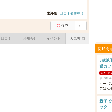
未評価
口コミ募集中！
保存
0
口コミ
お知らせ
イベント
天気/地図
長野周
3歳以
猫カフ
クーポ
長野県
クーポ
ごはん
親子で
ック