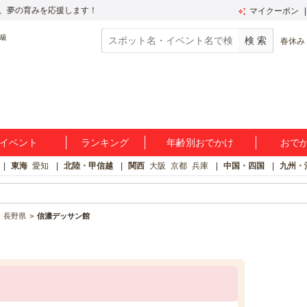
、夢の育みを応援します！
マイクーポン
春休み
イベント
ランキング
年齢別おでかけ
おで
東海
愛知
北陸・甲信越
関西
大阪
京都
兵庫
中国・四国
九州・
長野県
信濃デッサン館