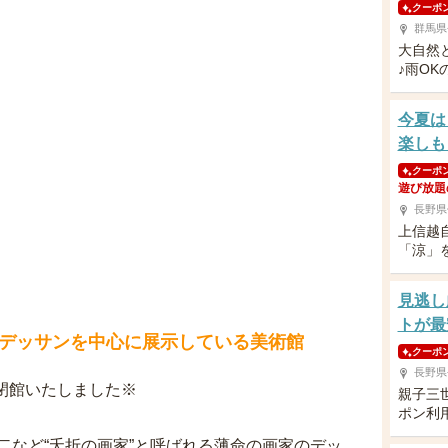
クーポ
群馬県
大自然
♪雨O
今夏は
楽しも
クーポ
遊び放題
長野県
上信越
「涼」
見逃し
トが最
のデッサンを中心に展示している美術館
クーポ
長野県
て閉館いたしました※
親子三
ポン利
二など“夭折の画家”と呼ばれる薄命の画家のデッ