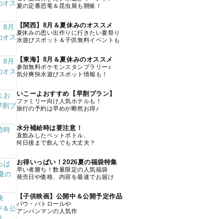
夏の定番恐竜＆昆虫展も開催！
【関西】8月＆夏休みのオススメ
夏休みの思い出作りに行きたい夏祭り
水遊びスポット＆子供無料イベントも
【東海】8月＆夏休みのオススメ
参加無料ポケモンスタンプラリー♪
気分爽快水遊びスポット情報も！
いこーよおすすめ【早割プラン】
ファミリー向け人気ホテルも！
旅行の予約は早めが断然お得♪
水分補給時は要注意！
直飲みしたペットボトル、
何日後まで飲んでも大丈夫？
お得いっぱい！2026夏の福袋特集
早い者勝ち！数量限定の人気福袋
発売日や価格、内容を最速でお届け
【子供映画】公開中＆公開予定作品
パウ・パトロールや
アンパンマンの人気作