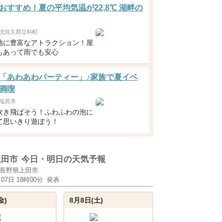
おすすめ！夏の平均気温が22,8℃ 湖畔の
北佐久郡立科町
地に豊富なアトラクション！屋
もあって雨でも安心
「あわあわパーティー」♪家族で夏イベ
満喫
塩尻市
吹き飛ばそう！ふわふわの泡に
て思いきり遊ぼう！
上田市
今日・明日の天気予報
長野県上田市
月07日 18時00分
発表
金)
8月8日(土)