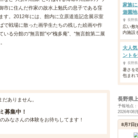
家族に
御市に住んだ作家の故水上勉氏の息子である窪
遊園地
す。2012年には、館内に立原道造記念展示室
長野県
ばで戦場に散った画学生たちの残した絵画や作
広い敷
内施設
いる分館の“無言館”や“槐多庵”、“無言館第二展
す。
大人気
ントを
長野県
暑さを
包まれ
長野県
まだありません。
予報地点：
ミ募集中！
2026年08
のみなさんの体験をお待ちしてます！
8月7日(