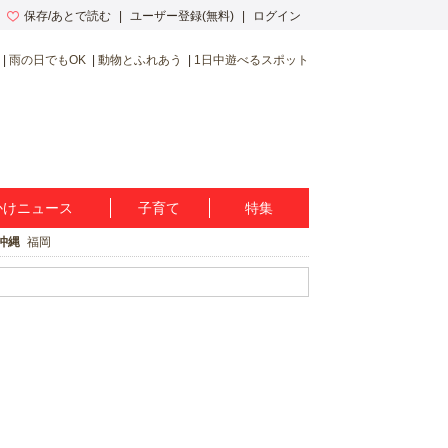
保存/あとで読む
ユーザー登録(無料)
ログイン
雨の日でもOK
動物とふれあう
1日中遊べるスポット
かけニュース
子育て
特集
沖縄
福岡