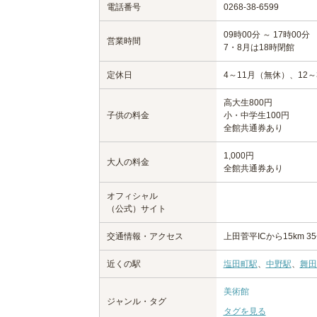
電話番号
0268-38-6599
09時00分 ～ 17時00分
営業時間
7・8月は18時閉館
定休日
4～11月（無休）、12
高大生800円
子供の料金
小・中学生100円
全館共通券あり
1,000円
大人の料金
全館共通券あり
オフィシャル
（公式）サイト
交通情報・アクセス
上田菅平ICから15km 3
近くの駅
塩田町駅
、
中野駅
、
舞田
美術館
ジャンル・タグ
タグを見る