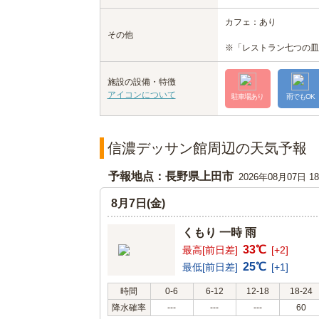
カフェ：あり
その他
※「レストラン七つの皿
施設の設備・特徴
アイコンについて
駐車場あり
雨でもOK
信濃デッサン館周辺の天気予報
予報地点：長野県上田市
2026年08月07日 
8月7日(金)
くもり 一時 雨
33℃
最高[前日差]
[+2]
25℃
最低[前日差]
[+1]
時間
0-6
6-12
12-18
18-24
降水確率
---
---
---
60