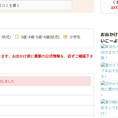
く
口コミを書く
33
お出か
･幼児)
3歳･4歳･5歳･6歳(幼児)
小学生
いこーよ
ります。お出かけ前に最新の公式情報を、必ずご確認下さ
)しました