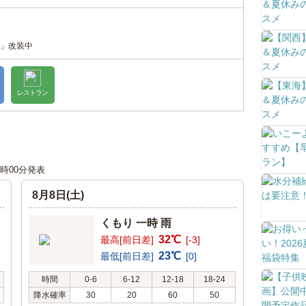
」改装中
レストラン
18時00分発表
8月8日(土)
くもり 一時 雨
32℃
最高[前日差]
[-3]
23℃
最低[前日差]
[0]
時間
0-6
6-12
12-18
18-24
降水確率
30
20
60
50