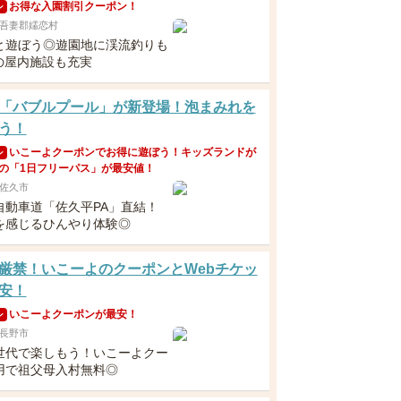
お得な入園割引クーポン！
ン
吾妻郡嬬恋村
と遊ぼう◎遊園地に渓流釣りも
Kの屋内施設も充実
「バブルプール」が新登場！泡まみれを
う！
いこーよクーポンでお得に遊ぼう！キッズランドが
ン
の「1日フリーパス」が最安値！
佐久市
自動車道「佐久平PA」直結！
を感じるひんやり体験◎
厳禁！いこーよのクーポンとWebチケッ
安！
いこーよクーポンが最安！
ン
長野市
世代で楽しもう！いこーよクー
用で祖父母入村無料◎