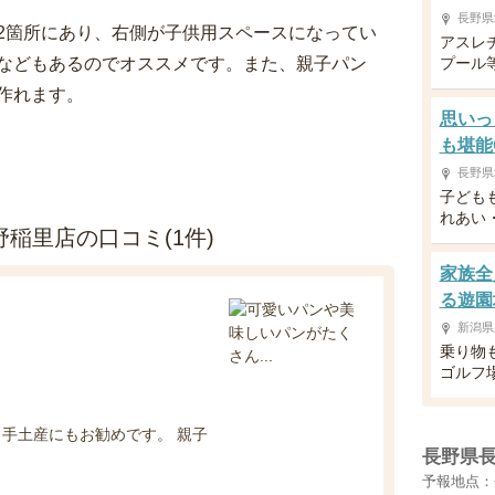
長野県
2箇所にあり、右側が子供用スペースになってい
アスレ
などもあるのでオススメです。また、親子パン
プール
作れます。
思いっ
も堪能
長野県
子ども
れあい
稲里店の口コミ(1件)
家族全
る遊園
新潟県
乗り物
ゴルフ
手土産にもお勧めです。 親子
長野県
予報地点：