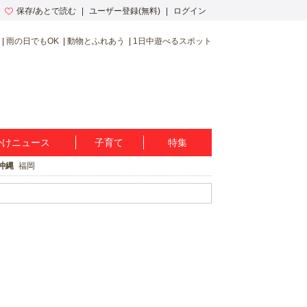
保存/あとで読む
ユーザー登録(無料)
ログイン
雨の日でもOK
動物とふれあう
1日中遊べるスポット
かけニュース
子育て
特集
沖縄
福岡