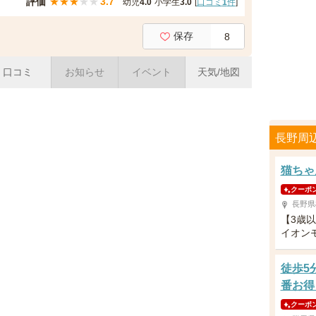
評価
★
★
★
★
★
3.7
幼児
4.0
小学生
3.0
[
口コミ
1
件
]
保存
8
口コミ
お知らせ
イベント
天気/地図
長野周
猫ちゃ
クーポ
長野県
【3歳
イオン
徒歩5
番お得
クーポ