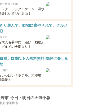
北佐久郡立科町
チック・デジタルゲーム・温水
等楽しい遊びが沢山！
きり遊んで、動物に癒やされて、グルメ
◎
塩尻市
も大人も夢中に！遊び・動物ふ
・グルメの全部入り！
員満足!2歳以下入園料無料!気軽に楽しめ
地
上越市
もいっぱい！ホテル、大浴場、
場隣接！
長野市
今日・明日の天気予報
長野県長野市