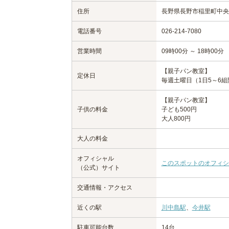
住所
長野県長野市稲里町中央1-
電話番号
026-214-7080
営業時間
09時00分 ～ 18時00分
【親子パン教室】
定休日
毎週土曜日（1日5～6組
【親子パン教室】
子供の料金
子ども500円
大人800円
大人の料金
オフィシャル
このスポットのオフィシ
（公式）サイト
交通情報・アクセス
近くの駅
川中島駅
、
今井駅
駐車可能台数
14台