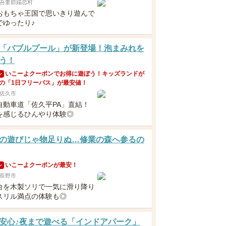
吾妻郡嬬恋村
おもちゃ王国で思いきり遊んで
でゆったり♪
「バブルプール」が新登場！泡まみれを
う！
いこーよクーポンでお得に遊ぼう！キッズランドが
ン
の「1日フリーパス」が最安値！
佐久市
自動車道「佐久平PA」直結！
を感じるひんやり体験◎
の遊びじゃ物足りぬ…修業の森へ参るの
いこーよクーポンが最安！
ン
長野市
台を木製ソリで一気に滑り降り
スリル満点の体験も◎
安心♪夜まで遊べる「インドアパーク」