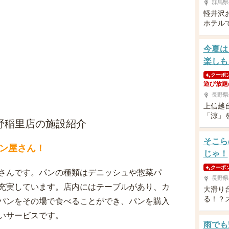
群馬県
軽井沢
ホテル
今夏は
楽しも
クーポ
遊び放題
長野県
上信越
「涼」
野稲里店の施設紹介
そこら
ン屋さん！
じゃ！
クーポ
さんです。パンの種類はデニッシュや惣菜パ
長野県
充実しています。店内にはテーブルがあり、カ
大滑り
る！？
パンをその場で食べることができ、パンを購入
いサービスです。
雨でも