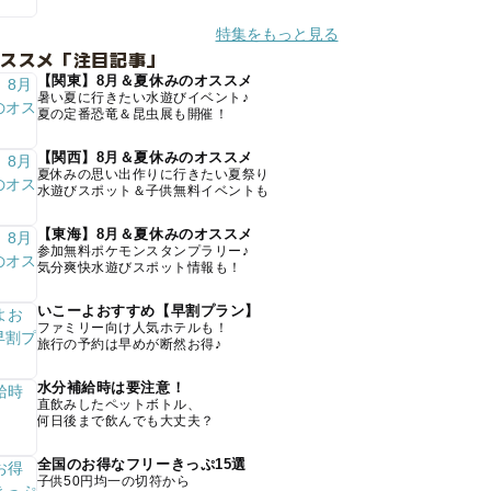
特集をもっと見る
オススメ「注目記事」
【関東】8月＆夏休みのオススメ
暑い夏に行きたい水遊びイベント♪
夏の定番恐竜＆昆虫展も開催！
【関西】8月＆夏休みのオススメ
夏休みの思い出作りに行きたい夏祭り
水遊びスポット＆子供無料イベントも
【東海】8月＆夏休みのオススメ
参加無料ポケモンスタンプラリー♪
気分爽快水遊びスポット情報も！
いこーよおすすめ【早割プラン】
ファミリー向け人気ホテルも！
旅行の予約は早めが断然お得♪
水分補給時は要注意！
直飲みしたペットボトル、
何日後まで飲んでも大丈夫？
全国のお得なフリーきっぷ15選
子供50円均一の切符から