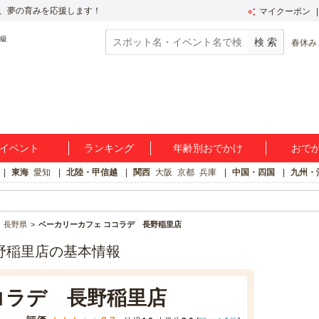
、夢の育みを応援します！
マイクーポン
春休み
イベント
ランキング
年齢別おでかけ
おで
東海
愛知
北陸・甲信越
関西
大阪
京都
兵庫
中国・四国
九州・
長野県
ベーカリーカフェ ココラデ 長野稲里店
野稲里店の基本情報
コラデ 長野稲里店