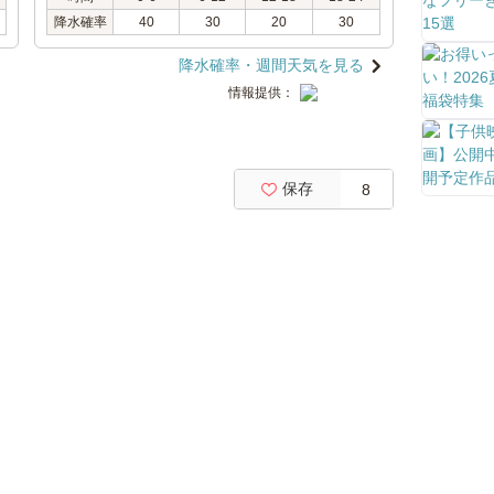
降水確率
40
30
20
30
降水確率・週間天気を見る
情報提供：
保存
8