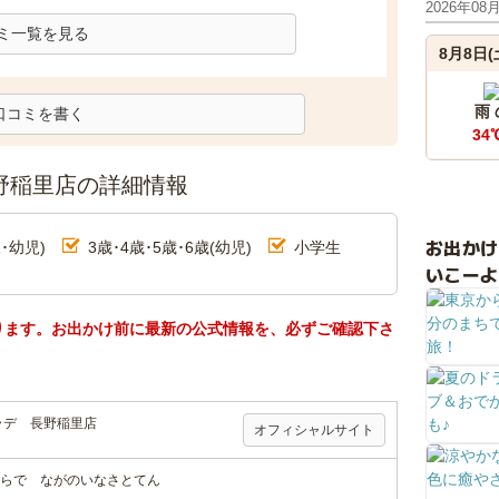
2026年08
ミ一覧を見る
8月8日(
雨
口コミを書く
34
野稲里店の詳細情報
お出か
･幼児)
3歳･4歳･5歳･6歳(幼児)
小学生
いこーよ
ります。お出かけ前に最新の公式情報を、必ずご確認下さ
ラデ 長野稲里店
オフィシャルサイト
らで ながのいなさとてん