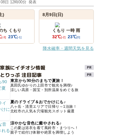
月08日 12時00分
発表
土)
8月9日(日)
 のち くもり
くもり 一時 雨
℃
23℃
32℃
23℃
[-3]
[-1]
[-2]
[0]
降水確率・週間天気を見る
け家族にイチオシ情報
とりっぷ 注目記事
東京から90分のまちで夏旅！
真田氏ゆかりの上田市で観光を満喫♪
涼しい高原・国宝・別所温泉をめぐる旅
夏のドライブ＆おでかけにも♪
八ヶ岳・清里エリアで日帰り～1泊旅！
北杜市の人気＆穴場観光スポット厳選
涼やかな音色に癒やされる♪
この夏は浴衣を着て風鈴市・まつりへ！
親子で絵付け体験や絶景を満喫しよう