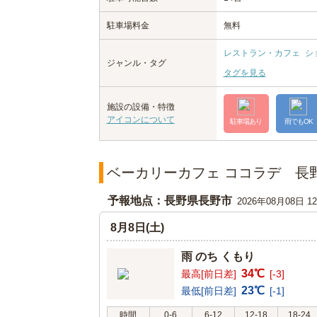
駐車場料金
無料
レストラン・カフェ
シ
ジャンル・タグ
タグを見る
施設の設備・特徴
アイコンについて
駐車場あり
雨でもOK
ベーカリーカフェ ココラデ 長
予報地点：長野県長野市
2026年08月08日 
8月8日(土)
雨 のち くもり
34℃
最高[前日差]
[-3]
23℃
最低[前日差]
[-1]
時間
0-6
6-12
12-18
18-24