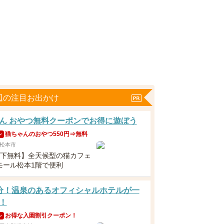
辺の注目お出かけ
ん おやつ無料クーポンでお得に遊ぼう
猫ちゃんのおやつ550円⇒無料
ン
松本市
以下無料】全天候型の猫カフェ
モール松本1階で便利
分！温泉のあるオフィシャルホテルが一
！
お得な入園割引クーポン！
ン