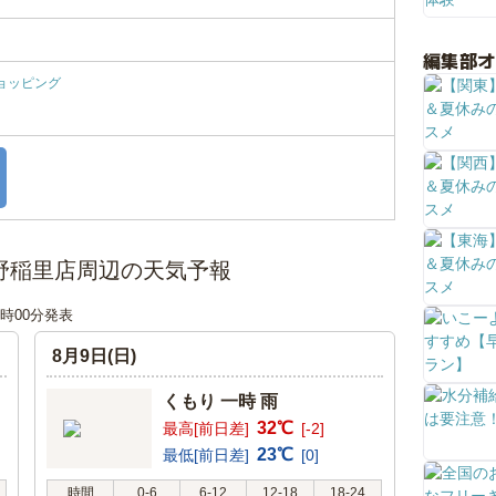
編集部
ョッピング
野稲里店周辺の天気予報
12時00分発表
8月9日(日)
くもり 一時 雨
32℃
最高[前日差]
[-2]
23℃
最低[前日差]
[0]
時間
0-6
6-12
12-18
18-24