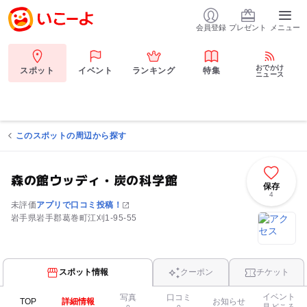
会員登録
プレゼント
メニュー
おでかけ
スポット
イベント
ランキング
特集
ニュース
このスポットの周辺から探す
森の館ウッディ・炭の科学館
保存
4
未評価
アプリで口コミ投稿！
岩手県岩手郡葛巻町江刈1-95-55
スポット情報
クーポン
チケット
イベント
写真
口コミ
TOP
詳細情報
お知らせ
見どころ