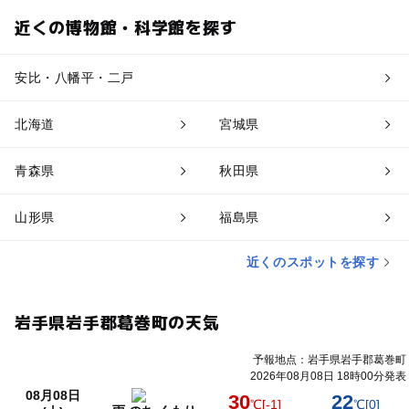
近くの博物館・科学館を探す
安比・八幡平・二戸
北海道
宮城県
青森県
秋田県
山形県
福島県
近くのスポットを探す
岩手県岩手郡葛巻町の天気
予報地点：岩手県岩手郡葛巻町
2026年08月08日 18時00分発表
08月08日
30
22
℃
[-1]
℃
[0]