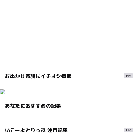
朝から遊べる
午後から遊べる
散策
◯
ー
売店
オムツ交換台
GW(ゴールデンウィーク)2027
試飲
森林浴
遊歩道
お出かけ家族にイチオシ情報
あなたにおすすめの記事
いこーよとりっぷ 注目記事