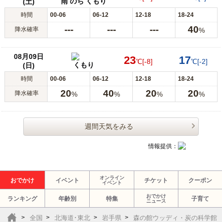
雨 のち くもり
(土)
時間
00-06
06-12
12-18
18-24
---
---
---
40
降水確率
%
08月09日
23
17
℃
[-8]
℃
[-2]
くもり
(日)
時間
00-06
06-12
12-18
18-24
20
40
20
20
降水確率
%
%
%
%
週間天気をみる
情報提供：
オンライン
おでかけ
イベント
チケット
クーポン
イベント
おでかけ
ランキング
年齢別
特集
子育て
ニュース
全国
北海道･東北
岩手県
森の館ウッディ・炭の科学館