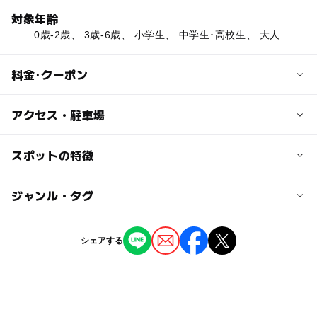
対象年齢
0歳-2歳、 3歳-6歳、 小学生、 中学生･高校生、 大人
料金･クーポン
子供の料金
アクセス・駐車場
大学・高校生 110円
小中学生 50円
交通アクセス
スポットの特徴
いわて沼宮内駅からバスで60分
大人の料金
東北久慈行きバス平庭高原バス停下車→徒歩5分
ー
ー
駐車場あり
ジャンル・タグ
駅から近い
210円
ー
ー
授乳室あり
託児所
ジャンル
シェアする
その他
◯
ー
雨でもOK
ベビーカーOK
タグ
ー
ー
食事持込OK
レストラン