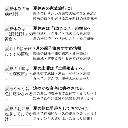
夏休みの家族旅行に♪
親子で行きたい倉敷市の観光名所を紹介
映画のロケ地巡り＆親子向けの体験充実
夏休みは「ばけばけ」の舞台へ
聖地巡礼・グルメ・花火大会を満喫！
夏の松江で「やりたいこと」をご紹介
7月の親子旅おすすめ情報
関西の日帰り旅や週末・連休旅に♪
観光地・穴場＆祭り＆外遊びを満喫
夏の土曜は「土曜夜市」へ♪
商店街で縁日・屋台・イベント満喫！
食べて、遊んで、親子の思い出作り
涼やかな音色に癒やされる♪
この夏は浴衣を着て風鈴市・まつりへ！
親子で絵付け体験や絶景を満喫しよう
夏の朝に早起きしておでかけ♪
親子で神秘的なハスの絶景を楽しもう！
スイレンとの違い＆ハスまつり情報も