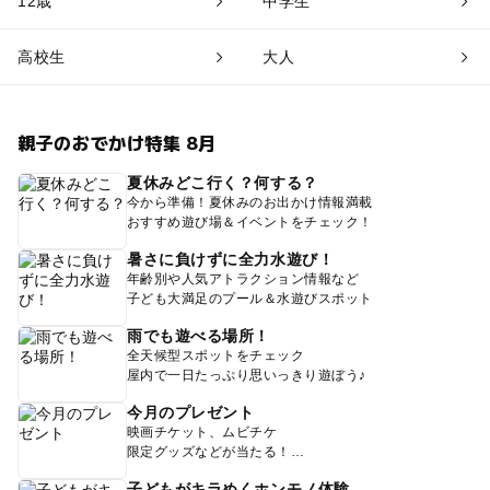
12歳
中学生
高校生
大人
親子のおでかけ特集 8月
夏休みどこ行く？何する？
今から準備！夏休みのお出かけ情報満載
おすすめ遊び場＆イベントをチェック！
暑さに負けずに全力水遊び！
年齢別や人気アトラクション情報など
子ども大満足のプール＆水遊びスポット
雨でも遊べる場所！
全天候型スポットをチェック
屋内で一日たっぷり思いっきり遊ぼう♪
今月のプレゼント
映画チケット、ムビチケ
限定グッズなどが当たる！
子どもがキラめくホンモノ体験