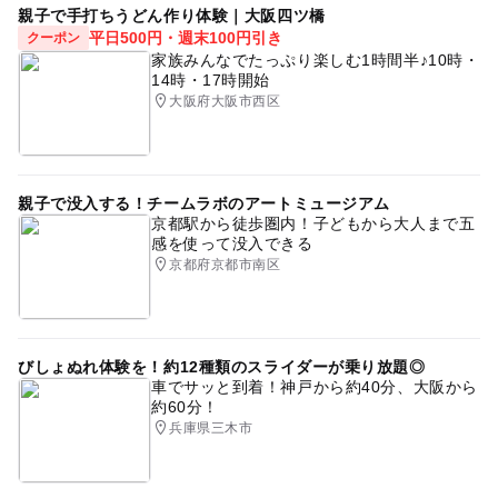
親子で手打ちうどん作り体験｜大阪四ツ橋
平日500円・週末100円引き
クーポン
家族みんなでたっぷり楽しむ1時間半♪10時・
14時・17時開始
大阪府大阪市西区
親子で没入する！チームラボのアートミュージアム
京都駅から徒歩圏内！子どもから大人まで五
感を使って没入できる
京都府京都市南区
びしょぬれ体験を！約12種類のスライダーが乗り放題◎
車でサッと到着！神戸から約40分、大阪から
約60分！
兵庫県三木市