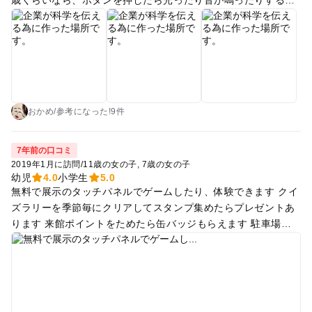
で、それだけで楽しめると思いますが、4歳の息子にとっては
ほとんどの画面やボタンの位置が高く、エアロバイクも大きす
ぎて足が届かず、クイズ(科学の説明)は意味がわからず……と
いった感じで残念でした。 凄く空いているし、無料なので靭公
園で遊ぶついでとかなら良いかな。 息子が小3くらいになって
興味がありそうならまた行ってみたいです
おかめ
/
参考に
なった!
9件
7年前の口コミ
2019年1月に訪問
/
11歳の女の子
7歳の女の子
幼児
4.0
小学生
5.0
無料で展示のタッチパネルでゲームしたり、体験できます クイ
ズラリーを季節毎にクリアしてスタンプ集めたらプレゼントあ
ります 来館ポイントをためたら缶バッジもらえます 駐車場は
ないですが、短時間なら路上パーキングが1時間300円とお得 7
階レストランも美味しそうでした～