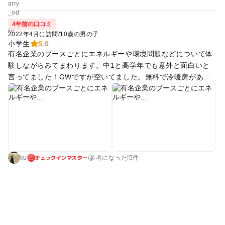
4年前の口コミ
2022年4月に訪問
/
10歳の男の子
小学生
5.0
有名企業のブースごとにエネルギーや環境問題などについて体
験しながらみてまわります。中1と高学年でも意外と面白いと
言ってました！GWですが空いてました。無料で冷暖房があっ
て半日過ごせます。
チェックインマスター
ku
/
参考に
なった!
5件