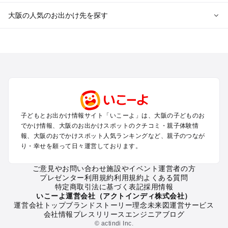
大阪の人気のお出かけ先を探す
大阪のエリアからプール子ども連れのお出かけスポット
を探す
堺・大阪南部（岸和田・関西空港・泉南）のプールお出かけ
高槻・吹田・豊中・茨木・箕面・枚方・伊丹空港のプールお出
かけ
梅田・キタ・淀屋橋・本町・福島のプールお出かけ
東大阪・八尾・寝屋川・守口・門真のプールお出かけ
子どもとお出かけ情報サイト「いこーよ」は、大阪の子どものお
大阪ベイエリア（USJ・南港）のプールお出かけ
でかけ情報、大阪のお出かけスポットのクチコミ・親子体験情
なんば・心斎橋・道頓堀・四ツ橋・ミナミのプールお出かけ
報、大阪のおでかけスポット人気ランキングなど、親子のつなが
天王寺・阿倍野・上本町・長居のプールお出かけ
り・幸せを願って日々運営しております。
大阪城・京橋・鶴見緑地のプールお出かけ
新大阪・江坂・十三のプールお出かけ
ご意見やお問い合わせ
施設やイベント運営者の方
プレゼンター利用規約
利用規約
よくある質問
特定商取引法に基づく表記
採用情報
大阪の定番お出かけスポット
いこーよ運営会社（アクトインディ株式会社）
運営会社トップ
ブランドストーリー
理念
未来図
運営サービス
大阪の遊園地
会社情報
プレスリリース
エンジニアブログ
大阪の動物園
© actindi Inc.