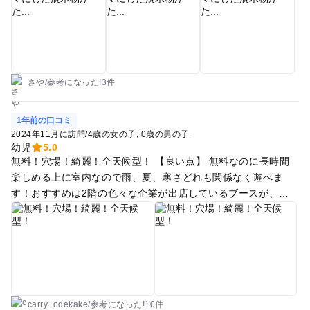
やや難しいので、小学生くらいからがよいかな？ 1歳半で行き
ましたので、もう少し大きくなったら再訪したいです。
さや
/
参考に
なった!
3件
1年前の口コミ
2024年11月に訪問
/
4歳の女の子
0歳の男の子
幼児
5.0
無料！穴場！綺麗！全天候型！ 【良い点】 無料なのに長時間
楽しめる上に室内なので雨、夏、寒さどれも関係なく遊べま
す！おすすめは2階の色々な企業が出店しているブースが、綺
麗な上に楽しく学べる最高スポットでした！ 週末に行きました
が人もそこまで多くなくゆったりと遊べました！ 【悪い点】
車で行かれる方は、専用駐車場がないので近隣のコインパーキ
ングに止めないといけないので行かれる前にチェックしといた
方がいいです。
carry_odekake
/
参考に
なった!
10件