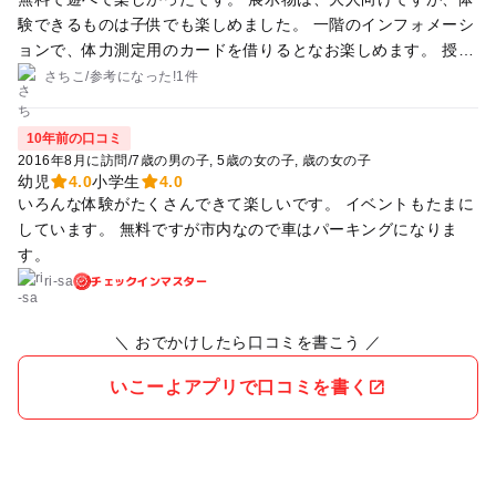
験できるものは子供でも楽しめました。 一階のインフォメーシ
ョンで、体力測定用のカードを借りるとなお楽しめます。 授乳
室も借りられて助かりました。
さちこ
/
参考に
なった!
1件
10年前の口コミ
2016年8月に訪問
/
7歳の男の子
5歳の女の子
歳の女の子
幼児
4.0
小学生
4.0
いろんな体験がたくさんできて楽しいです。 イベントもたまに
しています。 無料ですが市内なので車はパーキングになりま
す。
チェックインマスター
ri-sa
＼ おでかけしたら口コミを書こう ／
いこーよアプリで口コミを書く