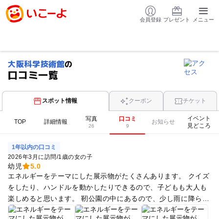
会員登録
プレゼント
メニュー
大阪科学技術館
の
口コミ一覧
スポット情報
クーポン
チケット
イベント
写真
口コミ
TOP
詳細情報
お知らせ
見どころ
26
9
1年以内の口コミ
2026年3月に訪問
/
1歳の女の子
幼児
5.0
エネルギーをテーマにした展示物がたくさんあります。 クイズ
をしたり、ハンドルを動かしたりできるので、子どもも大人も
楽しめると思います。 靭公園の中にあるので、少し雨に降られ
たときや、暑くなってきたときなどに使えそうです。 テーマが