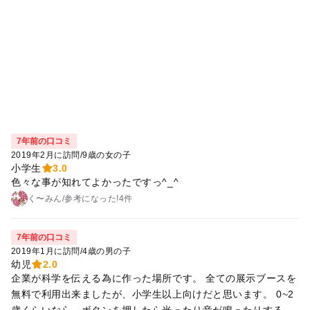
7年前の口コミ
2019年2月に訪問
/
9歳の女の子
小学生
3.0
色々な事が知れてよかったですっ^_^
く〜みん
/
参考に
なった!
4件
7年前の口コミ
2019年1月に訪問
/
4歳の男の子
幼児
2.0
企業が科学を伝える為に作った場所です。 全ての展示ブースを
無料で利用出来ましたが、小学生以上向けだと思います。 0~2
歳くらいなら、ボタンを押したら光ったり音が鳴ったりするの