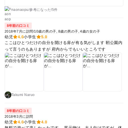
naonaopu
/
参考に
なった!
5件
8年前の口コミ
2018年7月に訪問
/
10歳の男の子
8歳の男の子
4歳の女の子
幼児
4.0
小学生
5.0
ここはひとつだけの自分を開ける扉が有る気がします 靭公園内
って言うのもありますが 府内からでもいいところです
Takumi Naruo
8年前の口コミ
2018年3月に訪問
幼児
4.0
小学生
4.0
無料で遊べて楽しかったです。 展示物は、大人向けですが、体