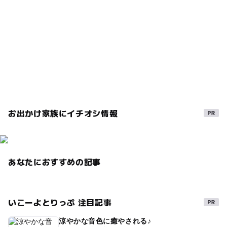
◯
ー
売店
オムツ交換台
室内施設
雨でもOK
雨の日おでかけ
駐車場料金
でんしゃ大集合上映
GW
GW2016
寒い日
120円
三連休
梅雨
暑い日でもOK
雨でも楽しめる
駐車場詳細
おでかけ映画
涼しい
親子で映画
寒い日でもOK
120円／1時間
雨の日でもOK
室内
gw2015
映画鑑賞者2時間無料
身障者用36台
GW(ゴールデンウィーク)2015
雨でも遊べる
お出かけ家族にイチオシ情報
駐車場あり
東北自動車道
ゴールデンウィーク2016
子供と映画
シネコン
屋内遊び場
遊び場
GW(ゴールデンウィーク)2027
屋内施設
あなたにおすすめの記事
いこーよとりっぷ 注目記事
涼やかな音色に癒やされる♪