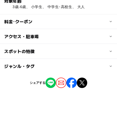
対象年齢
3歳-6歳、 小学生、 中学生･高校生、 大人
料金･クーポン
子供の料金
アクセス・駐車場
小中学生・高校生：1000円
幼児（3歳以上）：1000円
交通アクセス
スポットの特徴
東北自動車道「北上江釣子」ICより車で10分
大人の料金
◯
ー
駐車場あり
ジャンル・タグ
駅から近い
一般：1700円
近くの駅
大学生：1500円
柳原駅
ー
ー
授乳室あり
託児所
ジャンル
シェアする
映画館
◯
ー
雨でもOK
ベビーカーOK
北上駅
タグ
ー
ー
食事持込OK
レストラン
駐車可能台数
クリスマス2026
GW(ゴールデンウィーク)2016
1,600台