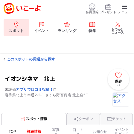
会員登録
プレゼント
メニュー
おでかけ
スポット
イベント
ランキング
特集
ニュース
このスポットの周辺から探す
イオンシネマ 北上
保存
21
未評価
アプリで口コミ投稿！
岩手県北上市本通2-2-1 さくら野百貨店 北上店5F
スポット情報
クーポン
チケット
イベント
写真
口コミ
TOP
詳細情報
お知らせ
見どころ