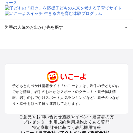
岩手の人気のお出かけ先を探す
岩手のエリアからプール子ども連れのお出かけスポット
を探す
盛岡・雫石・鶯宿周辺のプールお出かけ
花巻・北上・遠野のプールお出かけ
平泉・一関・奥州のプールお出かけ
安比・八幡平・二戸のプールお出かけ
三陸海岸周辺のプールお出かけ
子どもとお出かけ情報サイト「いこーよ」は、岩手の子どものお
でかけ情報、岩手のお出かけスポットのクチコミ・親子体験情
岩手の定番お出かけスポット
報、岩手のおでかけスポット人気ランキングなど、親子のつなが
り・幸せを願って日々運営しております。
岩手の遊園地
岩手の動物園
ご意見やお問い合わせ
施設やイベント運営者の方
岩手のバーベキュー
プレゼンター利用規約
利用規約
よくある質問
岩手の釣り
特定商取引法に基づく表記
採用情報
岩手の牧場
いこーよ運営会社（アクトインディ株式会社）