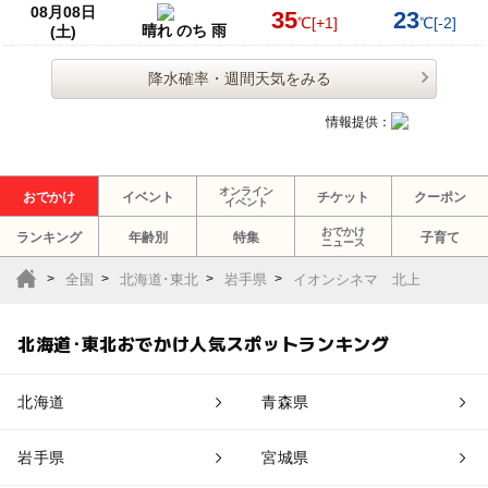
08月08日
35
23
℃
[+1]
℃
[-2]
晴れ のち 雨
(土)
降水確率・週間天気をみる
情報提供：
オンライン
おでかけ
イベント
チケット
クーポン
イベント
おでかけ
ランキング
年齢別
特集
子育て
ニュース
全国
北海道･東北
岩手県
イオンシネマ 北上
北海道･東北おでかけ人気スポットランキング
北海道
青森県
岩手県
宮城県