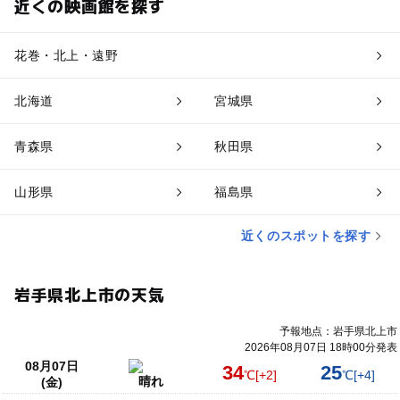
近くの映画館を探す
花巻・北上・遠野
北海道
宮城県
青森県
秋田県
山形県
福島県
近くのスポットを探す
岩手県北上市の天気
予報地点：岩手県北上市
2026年08月07日 18時00分発表
08月07日
34
25
℃
[+2]
℃
[+4]
晴れ
(金)