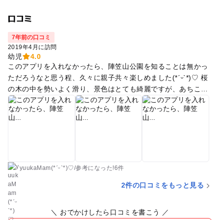
口コミ
7年前の口コミ
2019年4月に訪問
幼児
4.0
このアプリを入れなかったら、陣笠山公園を知ることは無かっ
ただろうなと思う程、久々に親子共々楽しめました(*ˊᵕˋ*)♡ 桜
の木の中を勢いよく滑り、景色はとても綺麗ですが、あちこち
身体をぶつける程スピードが出ます!!Σ( ˙꒳​˙ ;) 残念な点は自販
機が無いのと、トイレが汚くて使いたくないのと、少し離れた
所にある無料駐車場が狭くて、長時間は居られません( p′︵‵。)
停めた場所が悪いと車の移動をしなくてはいけなくなり、そこ
が少し残念です(T ^ T)
yuukaMam(*ˊᵕˋ*)♡
/
参考に
なった!
6件
2件の口コミをもっと見る
＼ おでかけしたら口コミを書こう ／