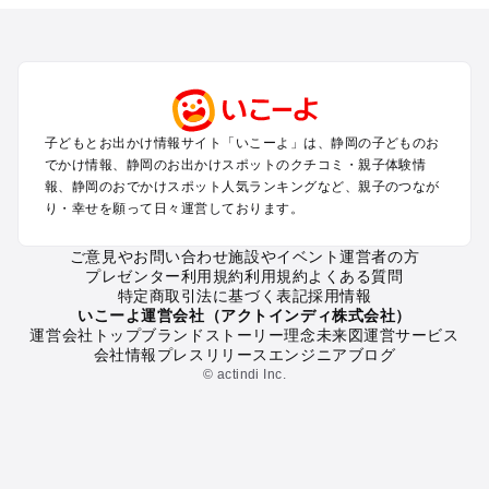
を探す
浜松・浜名湖・天竜のプールお出かけ
伊東・下田・伊豆白浜・東伊豆のプールお出かけ
富士山・富士宮・富士・御殿場のプールお出かけ
小田原・熱海・湯河原・真鶴のプールお出かけ
中伊豆・西伊豆・南伊豆のプールお出かけ
子どもとお出かけ情報サイト「いこーよ」は、静岡の子どものお
静岡・清水のプールお出かけ
でかけ情報、静岡のお出かけスポットのクチコミ・親子体験情
三島・沼津のプールお出かけ
報、静岡のおでかけスポット人気ランキングなど、親子のつなが
掛川・磐田・袋井のプールお出かけ
り・幸せを願って日々運営しております。
焼津・御前崎のプールお出かけ
大井川・寸又峡・川根のプールお出かけ
ご意見やお問い合わせ
施設やイベント運営者の方
プレゼンター利用規約
利用規約
よくある質問
特定商取引法に基づく表記
採用情報
静岡の定番お出かけスポット
いこーよ運営会社（アクトインディ株式会社）
運営会社トップ
ブランドストーリー
理念
未来図
運営サービス
静岡の遊園地
会社情報
プレスリリース
エンジニアブログ
静岡の動物園
© actindi Inc.
静岡のバーベキュー
静岡の釣り
静岡の牧場
静岡のプール
静岡のアスレチック