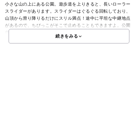
小さな山の上にある公園。遊歩道を上りきると、長いローラー
スライダーがあります。スライダーはぐるぐる回転しており、
山頂から滑り降りるだけにスリル満点！途中に平坦な中継地点
があるので、ちびっこがそこで止めることもできますよ。公園
内にはその他に展望台の設置もあるので、周囲の市街地の景観
続きをみる