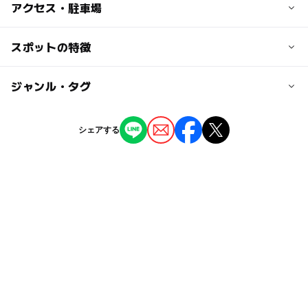
子供の料金
アクセス・駐車場
無料
交通アクセス
スポットの特徴
大人の料金
東名清水ICから25分
無料
JR由比駅から徒歩20分
ー
ー
駐車場あり
ジャンル・タグ
駅から近い
近くの駅
ー
ー
授乳室あり
託児所
ジャンル
シェアする
由比駅
展望台
公園・総合公園
ー
ー
雨でもOK
ベビーカーOK
蒲原駅
タグ
◯
ー
食事持込OK
レストラン
無料施設
冬休み2025-2026
春休み2027
新蒲原駅
ー
ー
売店
オムツ交換台
広場あり
ローラーすべり台
夏休み2026
駐車可能台数
ローラースライダー
6台
駐車場料金