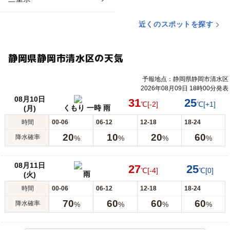
近くのスポットを探す
静岡県静岡市清水区の天気
予報地点：静岡県静岡市清水区
2026年08月09日 18時00分発表
08月10日
31
25
℃
[-2]
℃
[+1]
くもり 一時 雨
(月)
時間
00-06
06-12
12-18
18-24
20
10
20
60
降水確率
%
%
%
%
08月11日
27
25
℃
[-4]
℃
[0]
雨
(火)
時間
00-06
06-12
12-18
18-24
70
60
60
60
降水確率
%
%
%
%