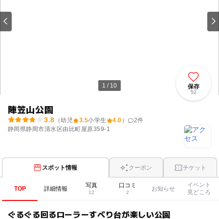
1 / 10
保存
52
陣笠山公園
3.8
（幼児
3.5
小学生
4.0
）
2
件
静岡県静岡市清水区由比町屋原359-1
スポット情報
クーポン
チケット
イベント
写真
口コミ
TOP
詳細情報
お知らせ
見どころ
12
2
ぐるぐる回るローラーすべり台が楽しい公園