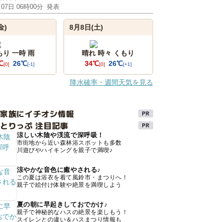
月07日 06時00分
発表
金)
8月8日(土)
もり 一時 雨
晴れ 時々 くもり
℃
26℃
34℃
26℃
[0]
[-1]
[0]
[+1]
降水確率・週間天気を見る
け家族にイチオシ情報
とりっぷ 注目記事
涼しい木陰や渓流で深呼吸！
市街地から近い森林浴スポットも多数
川遊びやハイキングを親子で満喫♪
涼やかな音色に癒やされる♪
この夏は浴衣を着て風鈴市・まつりへ！
親子で絵付け体験や絶景を満喫しよう
夏の朝に早起きしておでかけ♪
親子で神秘的なハスの絶景を楽しもう！
スイレンとの違い＆ハスまつり情報も