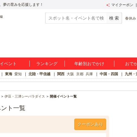
、夢の育みを応援します！
マイクーポン
春休み
イベント
ランキング
年齢別おでかけ
おで
東海
愛知
北陸・甲信越
関西
大阪
京都
兵庫
中国・四国
九州・
伊豆・三津シーパラダイス
開催イベント一覧
ベント一覧
クーポンあり