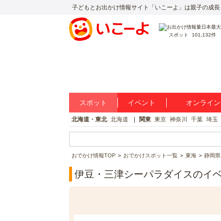
子どもとお出かけ情報サイト「いこーよ」は親子の成長
スポット
101,132件
スポット
イベント
オンライン
北海道・東北
北海道
関東
東京
神奈川
千葉
埼玉
おでかけ情報TOP
おでかけスポット一覧
東海
静岡県
伊豆・三津シーパラダイスのイ