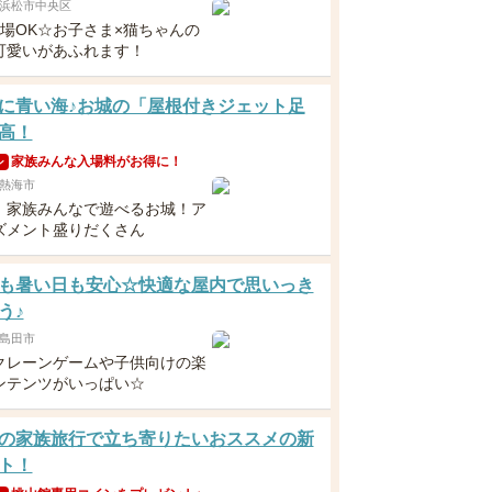
浜松市中央区
入場OK☆お子さま×猫ちゃんの
可愛いがあふれます！
に青い海♪お城の「屋根付きジェット足
高！
家族みんな入場料がお得に！
ン
熱海市
】家族みんなで遊べるお城！ア
ズメント盛りだくさん
も暑い日も安心☆快適な屋内で思いっき
う♪
島田市
クレーンゲームや子供向けの楽
ンテンツがいっぱい☆
の家族旅行で立ち寄りたいおススメの新
ト！