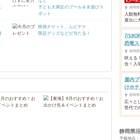
など
クーポ
ェ
子ども大満足のプール＆水遊びス
静岡県
ポット
入館無
屋台に
映画チケット、ムビチケ
遊
限定グッズなどが当たる！
7/1
恐竜ス
静岡県
吠える
！
合！入
屋内プ
けホテ
静岡県
広々と
世代で
静岡県
予報地点：