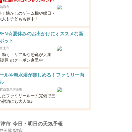
桃山館専用コインをプレゼント♪
ン
熱海市
料！懐かしのゲーム機や縁日・
大人も子どもも夢中！
8OPEN☆夏休みのお出かけにオススメな新
ポット
富士市
！動く！リアルな恐竜が大集
場割引のクーポン進呈中
ールや海水浴が楽しめる！ファミリー向
ル
賀茂郡東伊豆町
したファミリールーム完備で三
の宿泊にも大人気♪
沼津市
今日・明日の天気予報
静岡県沼津市