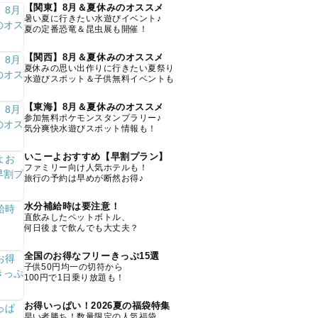
【関東】8月＆夏休みのオススメ
暑い夏に行きたい水遊びイベント♪
夏の定番恐竜＆昆虫展も開催！
【関西】8月＆夏休みのオススメ
夏休みの思い出作りに行きたい夏祭り
水遊びスポット＆子供無料イベントも
【東海】8月＆夏休みのオススメ
参加無料ポケモンスタンプラリー♪
気分爽快水遊びスポット情報も！
いこーよおすすめ【早割プラン】
ファミリー向け人気ホテルも！
旅行の予約は早めが断然お得♪
水分補給時は要注意！
直飲みしたペットボトル、
何日後まで飲んでも大丈夫？
全国のお得なフリーきっぷ15選
子供50円均一の切符から
100円で1日乗り放題も！
お得いっぱい！2026夏の福袋特集
早い者勝ち！数量限定の人気福袋