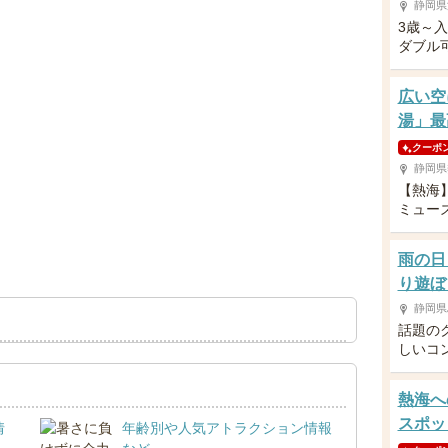
静岡県
3歳～
ダブル
広い空
湯」最
クーポ
静岡県
【熱海
ミュー
雨の日
り遊ぼ
静岡県
話題の
しいコ
熱海へ
スポッ
情
年齢別や人気アトラクション情報