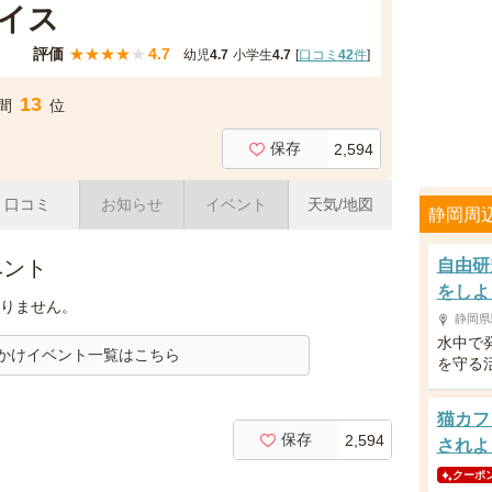
イス
評価
★
★
★
★
★
4.7
幼児
4.7
小学生
4.7
[
口コミ
42
件
]
13
間
位
保存
2,594
口コミ
お知らせ
イベント
天気/地図
静岡周
ベント
自由研
をしよ
りません。
静岡県
水中で
かけイベント一覧はこちら
を守る
猫カフ
保存
2,594
されよ
クーポ