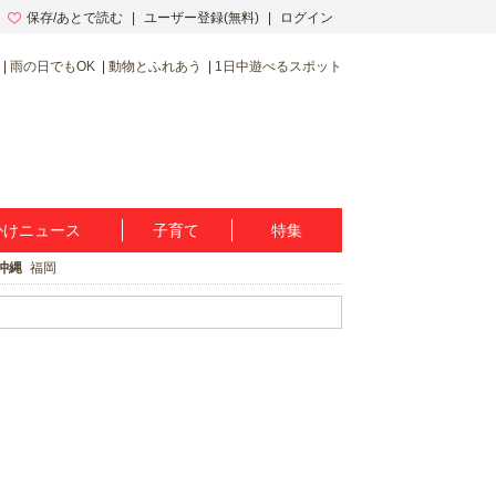
保存/あとで読む
ユーザー登録(無料)
ログイン
雨の日でもOK
動物とふれあう
1日中遊べるスポット
かけニュース
子育て
特集
沖縄
福岡