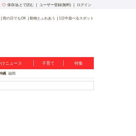
保存/あとで読む
ユーザー登録(無料)
ログイン
雨の日でもOK
動物とふれあう
1日中遊べるスポット
かけニュース
子育て
特集
沖縄
福岡