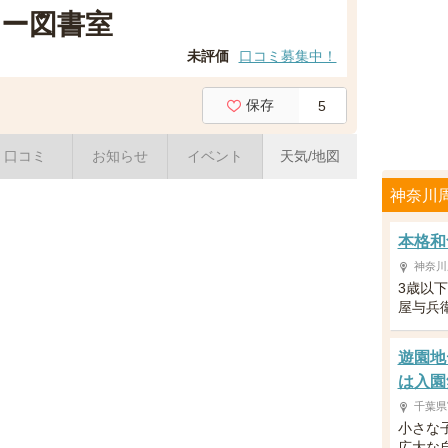
ー図書室
未評価
口コミ募集中！
保存
5
口コミ
お知らせ
イベント
天気/地図
神奈川
本格和
神奈川
3歳以
屋与兵
遊園地
は入園
千葉県
小さな
広大な