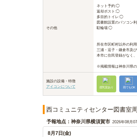
ネット予約:◯
返却ポスト:◯
多目的トイレ:◯
図書館設置のパソコン利
その他
駐輪場:◯
所在市区町村以外の利用
三浦・逗子・鎌倉市及び
本市に住民登録がなく、
※掲載情報は神奈川県の
施設の設備・特徴
アイコンについて
授乳室あり
雨でもOK
西コミュニティセンター図書室
予報地点：神奈川県横須賀市
2026年08月0
8月7日(金)