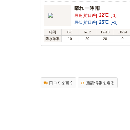
晴れ 一時 雨
32℃
最高[前日差]
[-1]
25℃
最低[前日差]
[+1]
時間
0-6
6-12
12-18
18-24
降水確率
10
20
20
0
口コミを書く
施設情報を送る