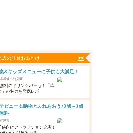
周辺の注目お出かけ
食&キッズメニューに子供も大満足！
県横浜市鶴見区
下無料のドリンクバーも！「華
衛」の魅力を徹底レポ
デビュー＆動物とふれあおう♪0歳～3歳
無料
富津市
子供向けアトラクション充実！
自然の中で1日遊べる