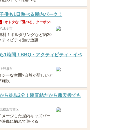
子供も1日遊べる屋内パーク！
♪オトクな「選べる」クーポン♪
ン
八王子市
歳無料！ボルダリングなど約20
クティビティ遊び放題
ら1時間！BBQ・アクティビティ・イベ
上野原市
タジーな空間×自然が新しいア
ア施設
から徒歩2分！駅直結だから悪天候でも
県横浜市西区
イメージした屋内キッズパー
や映像に触れて遊べる