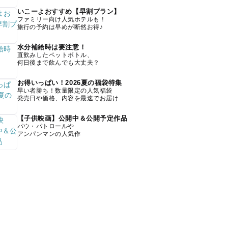
いこーよおすすめ【早割プラン】
ファミリー向け人気ホテルも！
旅行の予約は早めが断然お得♪
水分補給時は要注意！
直飲みしたペットボトル、
何日後まで飲んでも大丈夫？
お得いっぱい！2026夏の福袋特集
早い者勝ち！数量限定の人気福袋
発売日や価格、内容を最速でお届け
【子供映画】公開中＆公開予定作品
パウ・パトロールや
アンパンマンの人気作