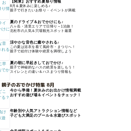
【関東】おすすめ夏祭り情報
8月＆夏休みに楽しめる♪
親子で行きたいお祭り・イベントが満載
夏のドライブ＆おでかけにも♪
八ヶ岳・清里エリアで日帰り～1泊旅！
北杜市の人気＆穴場観光スポット厳選
涼やかな音色に癒やされる♪
この夏は浴衣を着て風鈴市・まつりへ！
親子で絵付け体験や絶景を満喫しよう
夏の朝に早起きしておでかけ♪
親子で神秘的なハスの絶景を楽しもう！
スイレンとの違い＆ハスまつり情報も
 親子のおでかけ特集 8月
今から準備！夏休みのお出かけ情報満載
おすすめ遊び場＆イベントをチェック！
年齢別や人気アトラクション情報など
子ども大満足のプール＆水遊びスポット