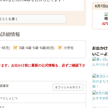
8月7日(
晴
口コミを書く
32
の詳細情報
お出か
･幼児)
3歳･4歳･5歳･6歳(幼児)
小学生
いこーよ
ります。お出かけ前に最新の公式情報を、必ずご確認下さ
図書室
オフィシャルサイト
ーとしょしつ
-2