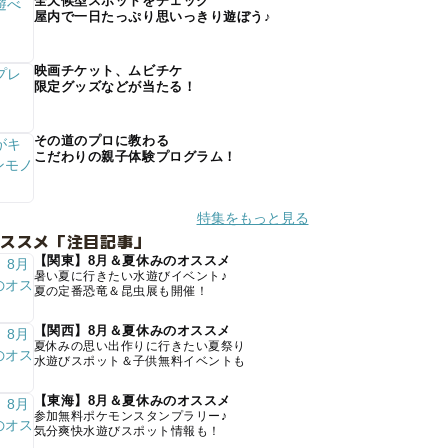
全天候型スポットをチェック
屋内で一日たっぷり思いっきり遊ぼう♪
映画チケット、ムビチケ
限定グッズなどが当たる！
その道のプロに教わる
こだわりの親子体験プログラム！
特集をもっと見る
オススメ「注目記事」
【関東】8月＆夏休みのオススメ
暑い夏に行きたい水遊びイベント♪
夏の定番恐竜＆昆虫展も開催！
【関西】8月＆夏休みのオススメ
夏休みの思い出作りに行きたい夏祭り
水遊びスポット＆子供無料イベントも
【東海】8月＆夏休みのオススメ
参加無料ポケモンスタンプラリー♪
気分爽快水遊びスポット情報も！