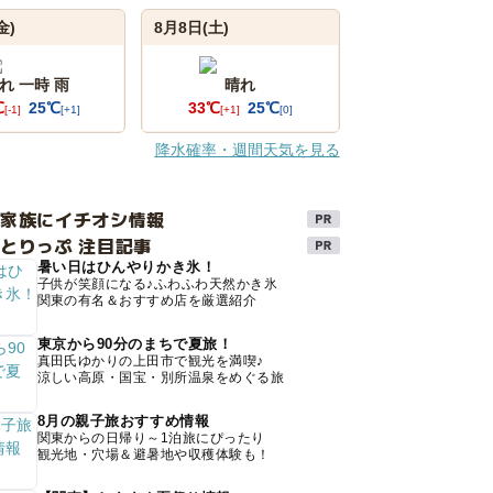
金)
8月8日(土)
れ 一時 雨
晴れ
℃
25℃
33℃
25℃
[-1]
[+1]
[+1]
[0]
降水確率・週間天気を見る
け家族にイチオシ情報
とりっぷ 注目記事
暑い日はひんやりかき氷！
子供が笑顔になる♪ふわふわ天然かき氷
関東の有名＆おすすめ店を厳選紹介
東京から90分のまちで夏旅！
真田氏ゆかりの上田市で観光を満喫♪
涼しい高原・国宝・別所温泉をめぐる旅
8月の親子旅おすすめ情報
関東からの日帰り～1泊旅にぴったり
観光地・穴場＆避暑地や収穫体験も！