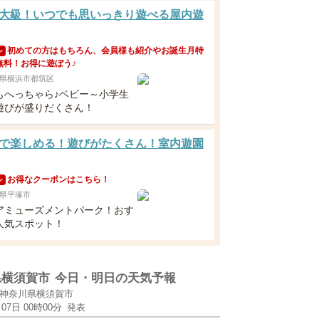
大級！いつでも思いっきり遊べる屋内遊
初めての方はもちろん、会員様も紹介やお誕生月特
ン
無料！お得に遊ぼう♪
県横浜市都筑区
もへっちゃら♪ベビー～小学生
遊びが盛りだくさん！
で楽しめる！遊びがたくさん！室内遊園
お得なクーポンはこちら！
ン
県平塚市
アミューズメントパーク！おす
人気スポット！
県横須賀市
今日・明日の天気予報
神奈川県横須賀市
月07日 00時00分
発表