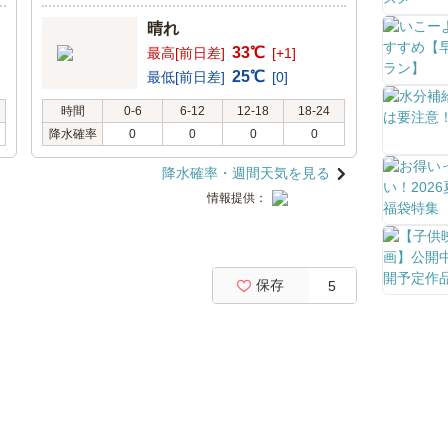
晴れ
33℃
最高[前日差]
[+1]
25℃
最低[前日差]
[0]
時間
0-6
6-12
12-18
18-24
降水確率
0
0
0
0
降水確率・週間天気を見る
情報提供：
保存
5