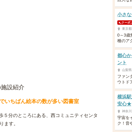
小さな
クーポ
東京都
0～3
種のア
都心か
ント
山梨県
ファン
ウトド
の施設紹介
横浜駅
でいちばん絵本の数が多い図書室
安心★
神奈川
歩５分のところにある、西コミュニティセンタ
宇宙を
ク！音
ります。