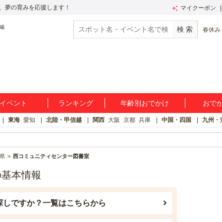
、夢の育みを応援します！
マイクーポン
春休み
イベント
ランキング
年齢別おでかけ
おで
東海
愛知
北陸・甲信越
関西
大阪
京都
兵庫
中国・四国
九州・
県
西コミュニティセンター図書室
の基本情報
探しですか？一覧はこちらから