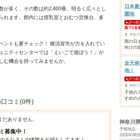
日本最
が多く、その数は約2,400冊。明るく広々とし
園地
られます。館内には授乳室とおむつ交換台、多
クーポ
典で1名
神奈川
雨の日
ベントも要チェック！ 横須賀市が力を入れてい
向けの
ュニティセンターでは「えいごで遊ぼう！」が
しむ機会を持ってみませんか。
全天候
地！
クーポ
神奈川
子供の
すめの
コミ(0件)
まだありません。
神奈川
予報地点：
ミ募集中！
2026年08
のみなさんの体験をお待ちしてます！