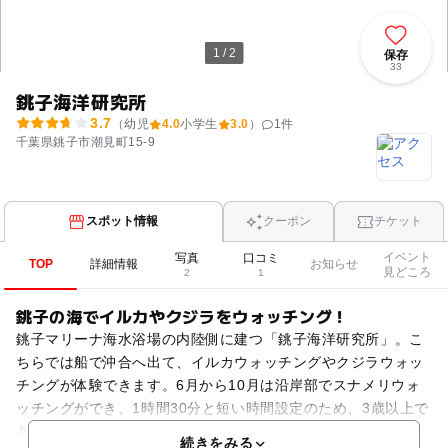
1 / 2
保存
33
銚子海洋研究所
3.7
（幼児
4.0
小学生
3.0
）
1
件
千葉県銚子市潮見町15-9
スポット情報
クーポン
チケット
イベント
写真
口コミ
TOP
詳細情報
お知らせ
見どころ
2
1
銚子の海でイルカやクジラをウォッチング！
銚子マリーナ海水浴場の内陸側に建つ「銚子海洋研究所」。こ
ちらでは船で沖合へ出て、イルカウォッチングやクジラウォッ
チングが体験できます。6月から10月は沿岸部でスナメリウォ
ッチングができ、1時間30分と短い時間設定のため、3歳以上で
あれば楽しめますよ。その他、冬季には沖合クジラウォ
続きをみる