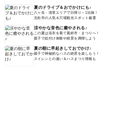
夏のドライブ＆おでかけにも♪
八ヶ岳・清里エリアで日帰り～1泊旅！
北杜市の人気＆穴場観光スポット厳選
涼やかな音色に癒やされる♪
この夏は浴衣を着て風鈴市・まつりへ！
親子で絵付け体験や絶景を満喫しよう
夏の朝に早起きしておでかけ♪
親子で神秘的なハスの絶景を楽しもう！
スイレンとの違い＆ハスまつり情報も