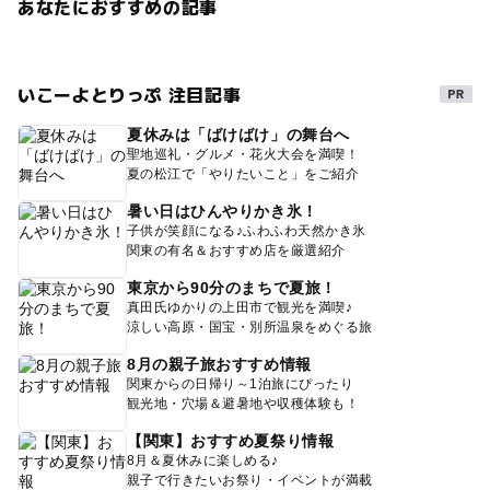
あなたにおすすめの記事
いこーよとりっぷ 注目記事
夏休みは「ばけばけ」の舞台へ
聖地巡礼・グルメ・花火大会を満喫！
夏の松江で「やりたいこと」をご紹介
暑い日はひんやりかき氷！
子供が笑顔になる♪ふわふわ天然かき氷
関東の有名＆おすすめ店を厳選紹介
東京から90分のまちで夏旅！
真田氏ゆかりの上田市で観光を満喫♪
涼しい高原・国宝・別所温泉をめぐる旅
8月の親子旅おすすめ情報
関東からの日帰り～1泊旅にぴったり
観光地・穴場＆避暑地や収穫体験も！
【関東】おすすめ夏祭り情報
8月＆夏休みに楽しめる♪
親子で行きたいお祭り・イベントが満載