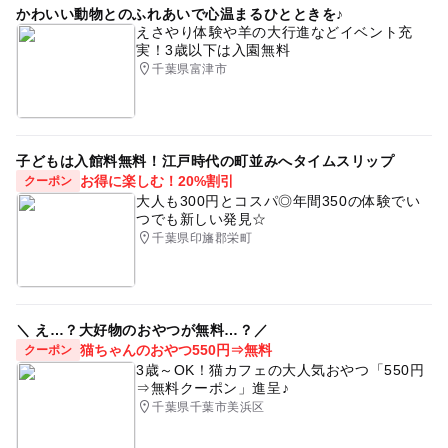
かわいい動物とのふれあいで心温まるひとときを♪
えさやり体験や羊の大行進などイベント充
実！3歳以下は入園無料
千葉県富津市
子どもは入館料無料！江戸時代の町並みへタイムスリップ
お得に楽しむ！20%割引
クーポン
大人も300円とコスパ◎年間350の体験でい
つでも新しい発見☆
千葉県印旛郡栄町
＼ え…？大好物のおやつが無料…？／
猫ちゃんのおやつ550円⇒無料
クーポン
3歳～OK！猫カフェの大人気おやつ「550円
⇒無料クーポン」進呈♪
千葉県千葉市美浜区