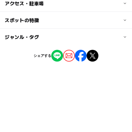
子供の料金
アクセス・駐車場
【クルーズ】
小学生 1,000円（税込）
近くの駅
スポットの特徴
※幼児無料（大人１人につき１名様まで）
外川駅
※連休などは変動あり
◯
ー
駐車場あり
ジャンル・タグ
駅から近い
犬吠駅
【沿岸イルカウォッチング】 6月～10月
小人2,500円（小中学生）
ー
ー
授乳室あり
託児所
ジャンル
シェアする
幼児1，500円
君ヶ浜駅
その他
ー
ー
雨でもOK
ベビーカーOK
大人の料金
駐車可能台数
タグ
◯
ー
食事持込OK
レストラン
【クルーズ】
100台
大人（中学生以上） 2,000円（税込）
イルカ
銚子電鉄線
GW(ゴールデンウィーク)2027
※連休などは変動あり
ー
ー
売店
オムツ交換台
駐車場料金
感動
イルカウォッチング
クジラ
ZIP!
無料
【沿岸イルカウォッチング】 6月～10月
クルージング
午後から遊べる
ホエールウォッチング
大人3,500円（高校生以上）