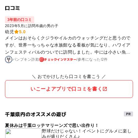
口コミ
3年前の口コミ
2023年5月に訪問
/
6歳の男の子
幼児
5.0
メインはおそらくクジラやイルカのウォッチングだと思うので
すが、世界一ちっちゃな水族館なる看板が気になり、ハワイア
ンフェスティバルのついでに訪問しました。中には小さい魚や
エビなどの水槽とヒトデなどと触れ合えるコーナーあり。 入っ
チェックインマスター
パンプキン詐欺
/
参考に
なった!
2件
た時はたまたま我々家族のみだったからかスタッフのお姉さん
がいろいろ説明してくれて大人も勉強になりました。 今度はク
＼ おでかけしたら口コミを書こう ／
ジラウォッチングとかも行ってみたい！
いこーよアプリで口コミを書く
千葉県内のオススメの遊び
夏休みは千葉ロッテマリーンズで思い出作り！
野球だけじゃない！イベントにグルメに楽し
みが盛りだくさん♪