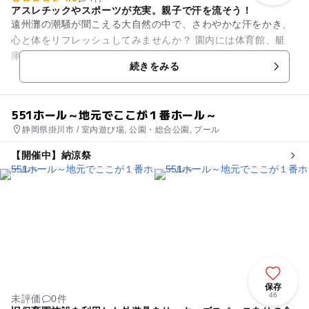
アスレチックやスポーツが充実。親子で汗を流そう！
遠州灘の潮騒が聞こえる大自然の中で、さわやかな汗をかき、
心と体をリフレッシュしてみませんか？ 園内には体育館、艇
庫、多目的広場、野球場、遊技広場、木製アスレチック遊具、
続きをみる
屋内テニスコート、竜...
551ホール～地元でここが１番ホール～
静岡県掛川市 / 室内遊び場, 公園・総合公園, プール
【開催中】納涼祭
保存
46
未評価
0件