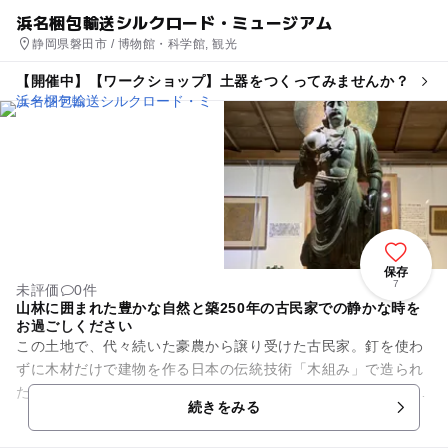
浜名梱包輸送シルクロード・ミュージアム
静岡県磐田市 / 博物館・科学館, 観光
【開催中】【ワークショップ】土器をつくってみませんか？
保存
7
未評価
0件
山林に囲まれた豊かな自然と築250年の古民家での静かな時を
お過ごしください
この土地で、代々続いた豪農から譲り受けた古民家。釘を使わ
ずに木材だけで建物を作る日本の伝統技術「木組み」で造られ
た木造家屋です。入り口玄関から正面左手の建物はおよそ250
続きをみる
年以上前に建てられ、一階...