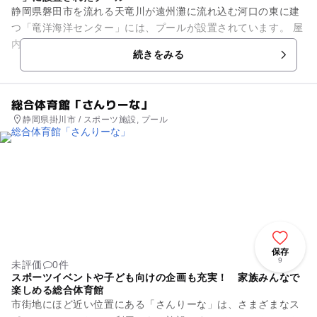
静岡県磐田市を流れる天竜川が遠州灘に流れ込む河口の東に建
つ「竜洋海洋センター」には、プールが設置されています。 屋
内には、水深1.2mで幅13mの25メートルプール、縦横10m、6
続きをみる
mの児童プー...
総合体育館「さんりーな」
静岡県掛川市 / スポーツ施設, プール
保存
9
未評価
0件
スポーツイベントや子ども向けの企画も充実！ 家族みんなで
楽しめる総合体育館
市街地にほど近い位置にある「さんりーな」は、さまざまなス