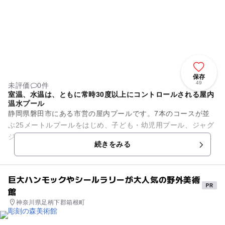
保存
49
未評価
0件
室温、水温は、ともに常時30度以上にコントロールされる屋内
温水プール
静岡県磐田市にある市営の屋内プールです。7本のコースが並
ぶ25メートルプールをはじめ、子ども・幼児用プール、ジャグ
ジープール、流水プール、採暖室を備えています。室温、水温
続きをみる
は、ともに常時30度以上...
巨大ハンモックやシールラリーが大人気の野外美術
館
神奈川県足柄下郡箱根町