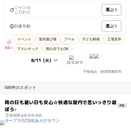
ジャンル
選ぶ
こだわり
選ぶ
対象年齢
イベント
室内遊び場
プール
子ども映画
工場見学
注目！
アスレチック
雨の日でもOK
31°C
24°C
予報地点：静岡県磐田市
580件のスポット
雨の日も暑い日も安心☆快適な屋内で思いっきり遊
ぼう♪
静岡県浜松市中央区