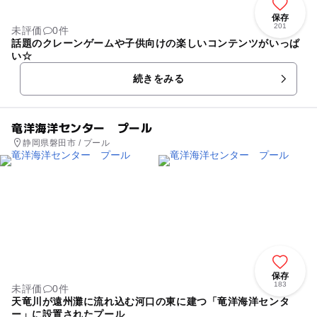
保存
201
未評価
0件
話題のクレーンゲームや子供向けの楽しいコンテンツがいっぱ
い☆
続きをみる
竜洋海洋センター プール
静岡県磐田市 / プール
保存
183
未評価
0件
天竜川が遠州灘に流れ込む河口の東に建つ「竜洋海洋センタ
ー」に設置されたプール