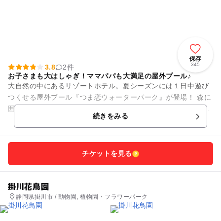
保存
345
3.8
2件
お子さまも大はしゃぎ！ママパパも大満足の屋外プール♪
大自然の中にあるリゾートホテル。夏シーズンには１日中遊び
つくせる屋外プール『つま恋ウォーターパーク』が登場！ 森に
囲まれた開放的な空間にある4つのプールと3つのスライダーは
続きをみる
子供から大人まで家族み...
チケットを見る
掛川花鳥園
静岡県掛川市 / 動物園, 植物園・フラワーパーク