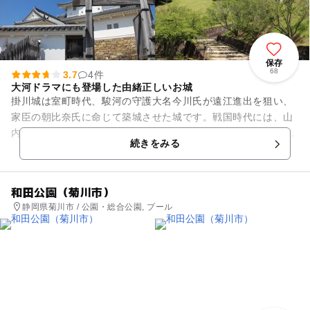
保存
68
3.7
4件
大河ドラマにも登場した由緒正しいお城
掛川城は室町時代、駿河の守護大名今川氏が遠江進出を狙い、
家臣の朝比奈氏に命じて築城させた城です。戦国時代には、山
内一豊が城主として10年間在城。大河ドラマの舞台としても有
続きをみる
名です。 現在の掛...
和田公園（菊川市）
静岡県菊川市 / 公園・総合公園, プール