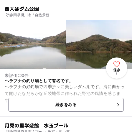
西大谷ダム公園
静岡県掛川市 / 自然景観
保存
8
未評価
0件
ヘラブナの釣り場として有名です。
ヘラブナの好釣場で四季折々に美しいダム湖です。海に向かっ
て開けたなだらかな丘陵地帯に作られた野池の風情を感じま
す。毎年、へらぶなの放流が行われ、浮き桟橋も完備していな
続きをみる
がら釣りは無料です。ただしル...
月見の里学遊館 水玉プール
静岡県袋井市 / プール, 教室・習い事