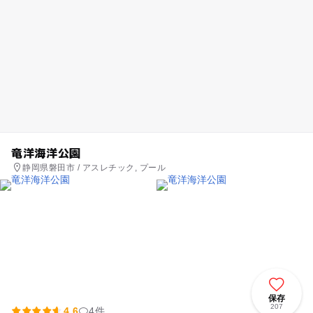
竜洋海洋公園
静岡県磐田市 / アスレチック, プール
保存
207
4.6
4件